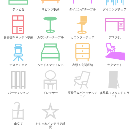
テレビ台
リビング収納
ダイニングテーブル
ダイニングチェア
食器棚＆キッチン収納
カウンターテーブル
カウンターチェア
デスク机
デスクチェア
ベッド＆マットレス
衣類＆玄関収納
ラグマット
パーティション
ドレッサー
座椅子＆パーソナルチ
姿見鏡（スタンドミラ
ェア
ー）
傘立て
おしゃれインテリア雑
貨