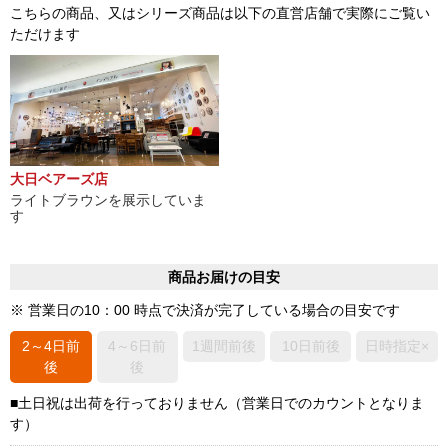
こちらの商品、又はシリーズ商品は以下の直営店舗で実際にご覧い
ただけます
大日ベアーズ店
ライトブラウンを展示していま
す
商品お届けの目安
※ 営業日の10：00 時点で決済が完了している場合の目安です
2～4日前
4～6日前
1週間前後
10日前後
日時指定×
後
後
■土日祝は出荷を行っておりません（営業日でのカウントとなりま
す）