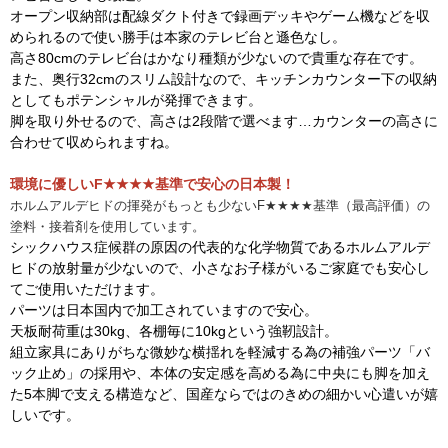
オープン収納部は配線ダクト付きで録画デッキやゲーム機などを収
められるので使い勝手は本家のテレビ台と遜色なし。
高さ80cmのテレビ台はかなり種類が少ないので貴重な存在です。
また、奥行32cmのスリム設計なので、キッチンカウンター下の収納
としてもポテンシャルが発揮できます。
脚を取り外せるので、高さは2段階で選べます…カウンターの高さに
合わせて収められますね。
環境に優しいF★★★★基準で安心の日本製！
ホルムアルデヒドの揮発がもっとも
少ないF★★★★基準（最高評価）の
塗料・接着剤を使用しています。
シックハウス症候群の原因の代表的な化学物質であるホルムアルデ
ヒドの放射量が少ないので、小さなお子様がいるご家庭でも安心し
てご使用いただけます。
パーツは日本国内で加工されていますので安心。
天板耐荷重は30kg、各棚毎に10kgという強靭設計。
組立家具にありがちな微妙な横揺れを軽減する為の補強パーツ「バ
ック止め」の採用や、本体の安定感を高める為に中央にも脚を加え
た5本脚で支える構造など、国産ならではのきめの細かい心遣いが嬉
しいです。