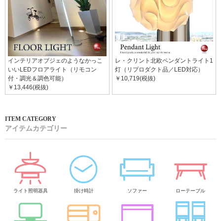
インテリアオブジェのようなかっこ
レ・クリント北欧ペンダントライト1
いいLEDフロアライト（リモコン
灯（リプロダクト品／LED対応）
付・調光＆調色可能）
￥10,719(税抜)
￥13,446(税抜)
アイテムカテゴリー
ライト照明器具
掛け時計
ソファー
ローテーブル