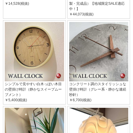
￥14,528(税抜)
製・完成品）【地域限定SALE適応
中！】
￥44,073(税抜)
シンプルで見やすい白木っぽい木目
コンクリート調のスタイリッシュな
の壁掛け時計（静かなスイープムー
壁掛け時計（グレー系・静かな連続
ブメント）
秒針）
￥5,400(税抜)
￥6,700(税抜)