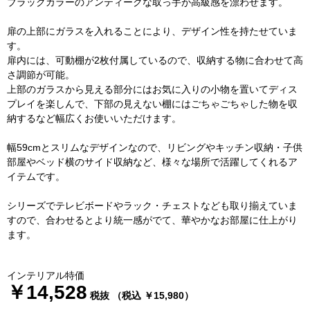
ブラックカラーのアンティークな取っ手が高級感を漂わせます。
扉の上部にガラスを入れることにより、デザイン性を持たせていま
す。
扉内には、可動棚が2枚付属しているので、収納する物に合わせて高
さ調節が可能。
上部のガラスから見える部分にはお気に入りの小物を置いてディス
プレイを楽しんで、下部の見えない棚にはごちゃごちゃした物を収
納するなど幅広くお使いいただけます。
幅59cmとスリムなデザインなので、リビングやキッチン収納・子供
部屋やベッド横のサイド収納など、様々な場所で活躍してくれるア
イテムです。
シリーズでテレビボードやラック・チェストなども取り揃えていま
すので、合わせるとより統一感がでて、華やかなお部屋に仕上がり
ます。
インテリアル特価
￥14,528
税抜 （税込 ￥15,980）