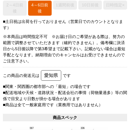
2～4日前
4～6日前
1週間前後
10日前後
日時指定×
後
後
■土日祝は出荷を行っておりません（営業日でのカウントとなりま
す）
※本商品は時間指定不可 ※お届け日のご希望がある際は、努力の
範囲で調整させていただきます（確約できません）。備考欄に決済
日から5日後以降で第3希望まで記載下さい。記載がない場合は最短
手配となります。納期理由でのキャンセルはお受けできませんので
ご注意下さい。
愛知県
この商品の発送元は
です
■関東・関西圏の都市部への「最短」の場合です
■配送地域や天候・道路状況・配送会社の事情（荷物量過多）等の関
係で目安より日数が掛かる場合があります
■商品は全て一般家庭用です（業務用ではありません）
商品スペック