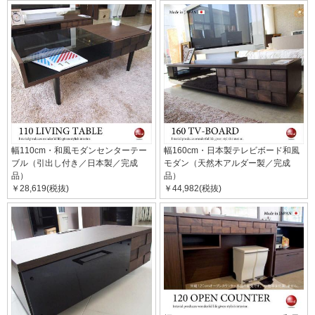
幅110cm・和風モダンセンターテー
幅160cm・日本製テレビボード和風
ブル（引出し付き／日本製／完成
モダン（天然木アルダー製／完成
品）
品）
￥28,619(税抜)
￥44,982(税抜)