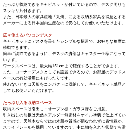
たっぷり収納できるキャビネットが付いているので、デスク周りも
スッキリ片付きます。
また、日本最大の家具産地「九州」にある収納系家具を得意とする
メーカーによる日本国内生産なので安心してお使いいただけます。
広々使えるパソコンデスク
キャビネットにデスクを乗せたシンプルな構造で、お好きな角度に
移動できます。
簡単に調節できるように、デスクの脚部はキャスター仕様になって
います。
ワークスペースは、最大幅151cmまで確保することができます。
また、コーナーデスクとしても設置できるので、お部屋のデッドス
ペースの有効活用にもぴったりです。
使わないときは天板をコンパクトに収納して、キャビネット単品と
してもお使いいただけます。
たっぷり入る収納スペース
収納スペースは引出し・オープン棚・ガラス扉をご用意。
引き出しの前板は天然木アルダー無垢材をオイル塗装で仕上げてい
ますので、天然木ならではの木肌や質感が損なわれずに表情豊か。
スライドレールを採用していますので、中に物を入れた状態でも滑