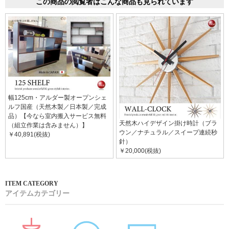
この商品の閲覧者はこんな商品も見られています
幅125cm・アルダー製オープンシェ
ルフ国産（天然木製／日本製／完成
品）【今なら室内搬入サービス無料
天然木ハイデザイン掛け時計（ブラ
（組立作業は含みません）】
ウン／ナチュラル／スイープ連続秒
￥40,891(税抜)
針）
￥20,000(税抜)
アイテムカテゴリー