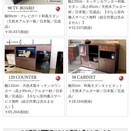
幅120cm・キッチンカウンター和風
モダン（高さ85cm／天然木アルダー
材／日本製／完成品）【今なら室内
幅90cm・テレビボード和風モダン
搬入サービス無料（組立作業は含み
（天然木アルダー製／日本製／完成
ません）】
品）
￥52,537(税抜)
￥30,437(税抜)
幅120cm・天然木製キッチンカウン
幅50cm・和風モダンキャビネット
ター（高さ85cm／アルダー材／日本
（天然木アルダー材／日本製／完成
製／完成品）【今なら室内搬入サー
品）
ビス無料（組立作業は含みませ
￥28,164(税抜)
ん）】
￥65,264(税抜)