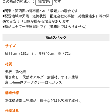
佐賀県
この商品の発送元は
です
■関東・関西圏の都市部への「最短」の場合です
■配送地域や天候・道路状況・配送会社の事情（荷物量過多）等の関
係で目安より日数が掛かる場合があります
■商品は全て一般家庭用です（業務用ではありません）
商品スペック
サイズ
幅89cm（151cm）、奥行40cm、高さ72cm
材質
天板…強化紙
引き出し…天然木アルダー無垢材、オイル塗装
扉…4mm厚ダークグレー強化ガラス
構造仕様
本体構造部は完成品、取手などはお客様で取付け
仕様補足