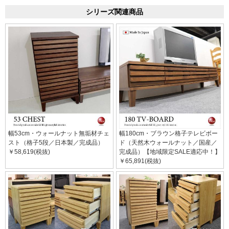
シリーズ関連商品
幅53cm・ウォールナット無垢材チェ
幅180cm・ブラウン格子テレビボー
スト（格子5段／日本製／完成品）
ド（天然木ウォールナット／国産／
￥58,619(税抜)
完成品）【地域限定SALE適応中！】
￥65,891(税抜)