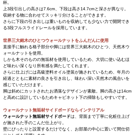
杯。
上3段引出しの高さは7.6cm、下段は高さ14.7cmと深さが異なり。
収納する物に合わせてスッキリ分けることができます。
さらに下段の引き出しは重いものを収納しても少ない力で開閉でき
る3段フルスライドレールを採用しています。
世界三大銘木のひとつウォールナットをふんだんに使用
直接手に触れる格子部分や脚には世界三大銘木のひとつ、天然木ウ
ォールナットを使用。
しかも木そのものの無垢材を使用しているため、大切に使い込むほ
ど味わい深くなり所有感を満たしてくれます。
さらに仕上げには高級塗料オイル塗装が施されているため、年月の
経過とともに素材の良さを引き出し、味わい深い天然木の風合いを
感じていただけます。
脚は斜めにカットされたお洒落なデザインが素敵。脚の高さは14cm
と高めに設計しているためキャビネット下の掃除もしやすいです。
ウォールナット無垢材サイドボードならインテリアル
ウォールナット無垢材サイドボード
は、背面まで丁寧に化粧仕上げ
が施された手のこんだ仕上がり。
壁にぴったりと設置するだけでなく、お部屋の中心に置いて間仕切