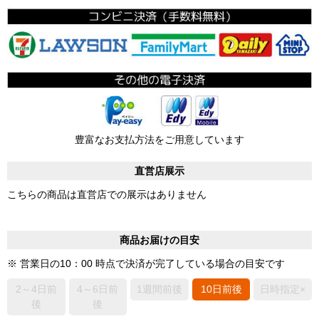
豊富なお支払方法をご用意しています
直営店展示
こちらの商品は直営店での展示はありません
商品お届けの目安
※ 営業日の10：00 時点で決済が完了している場合の目安です
2～4日前
4～6日前
1週間前後
10日前後
日時指定×
後
後