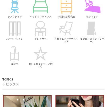
デスクチェア
ベッド＆マットレス
衣類＆玄関収納
ラグマット
パーティション
ドレッサー
座椅子＆パーソナルチ
姿見鏡（スタンドミラ
ェア
ー）
傘立て
おしゃれインテリア雑
貨
トピックス