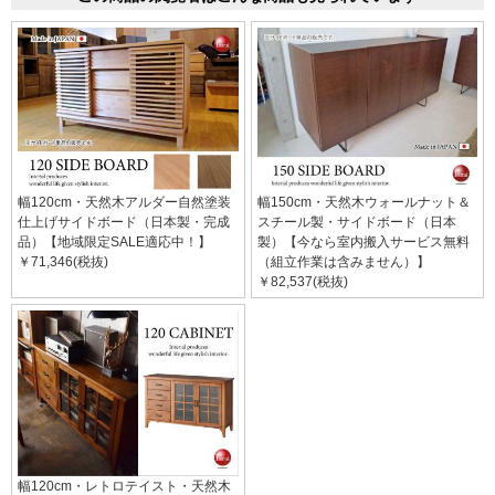
幅120cm・天然木アルダー自然塗装
幅150cm・天然木ウォールナット＆
仕上げサイドボード（日本製・完成
スチール製・サイドボード（日本
品）【地域限定SALE適応中！】
製）【今なら室内搬入サービス無料
￥71,346(税抜)
（組立作業は含みません）】
￥82,537(税抜)
幅120cm・レトロテイスト・天然木