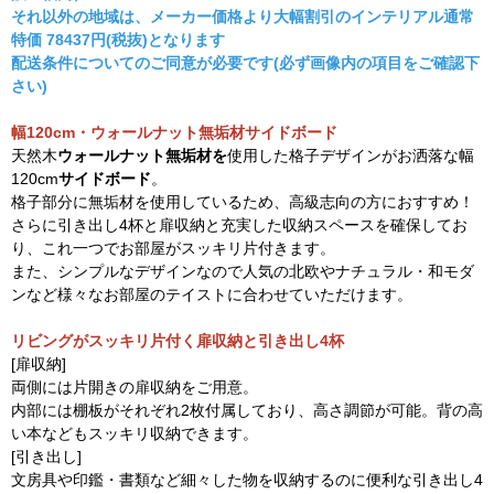
それ以外の地域は、メーカー価格より大幅割引のインテリアル通常
特価
78437
円(税抜)となります
配送条件についてのご同意が必要です(必ず画像内の項目をご確認下
さい)
幅120cm・ウォールナット無垢材サイドボード
天然木
ウォールナット無垢材を
使用した格子デザインがお洒落な幅
120cm
サイドボード
。
格子部分に無垢材を使用しているため、高級志向の方におすすめ！
さらに引き出し4杯と扉収納と充実した収納スペースを確保してお
り、これ一つでお部屋がスッキリ片付きます。
また、シンプルなデザインなので人気の北欧やナチュラル・和モダ
ンなど様々なお部屋のテイストに合わせていただけます。
リビングがスッキリ片付く扉収納と引き出し4杯
[扉収納]
両側には片開きの扉収納をご用意。
内部には棚板がそれぞれ2枚付属しており、高さ調節が可能。背の高
い本などもスッキリ収納できます。
[引き出し]
文房具や印鑑・書類など細々した物を収納するのに便利な引き出し4