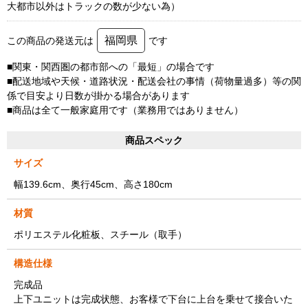
大都市以外はトラックの数が少ない為）
福岡県
この商品の発送元は
です
■関東・関西圏の都市部への「最短」の場合です
■配送地域や天候・道路状況・配送会社の事情（荷物量過多）等の関
係で目安より日数が掛かる場合があります
■商品は全て一般家庭用です（業務用ではありません）
商品スペック
サイズ
幅139.6cm、奥行45cm、高さ180cm
材質
ポリエステル化粧板、スチール（取手）
構造仕様
完成品
上下ユニットは完成状態、お客様で下台に上台を乗せて接合いた