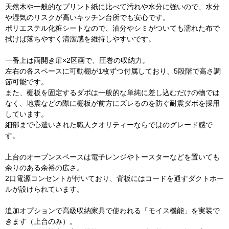
天然木や一般的なプリント紙に比べて汚れや水分に強いので、水分
や湿気のリスクが高いキッチン台所でも安心です。
ポリエステル化粧シートなので、油分やシミがついても濡れた布で
拭けば落ちやすく清潔感を維持しやすいです。
一番上は両開き扉×2区画で、圧巻の収納力。
左右の各スペースに可動棚が1枚ずつ付属しており、5段階で高さ調
節可能です。
また、棚板を固定するダボは一般的な単純に差し込むだけの物では
なく、地震などの際に棚板が前方にズレるのを防ぐ耐震ダボを採用
しています。
細部まで心遣いされた職人クオリティーならではのグレード感で
す。
上台のオープンスペースは電子レンジやトースターなどを置いても
余りのある余裕の広さ。
2口電源コンセントが付いており、背板にはコードを通すダクトホー
ルが設けられています。
追加オプションで高級収納家具で使われる「モイス機能」を実装で
きます（上台のみ）。