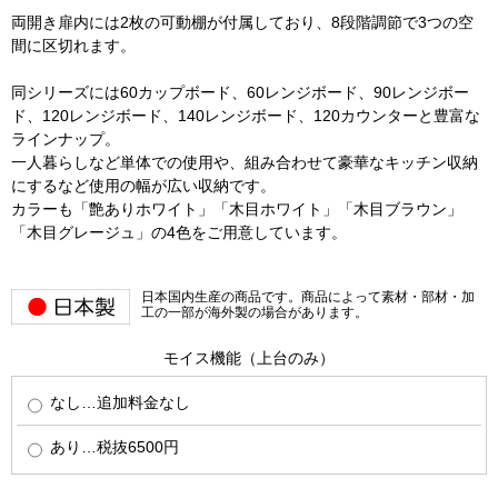
両開き扉内には2枚の可動棚が付属しており、8段階調節で3つの空
間に区切れます。
同シリーズには60カップボード、60レンジボード、90レンジボー
ド、120レンジボード、140レンジボード、120カウンターと豊富な
ラインナップ。
一人暮らしなど単体での使用や、組み合わせて豪華なキッチン収納
にするなど使用の幅が広い収納です。
カラーも「艶ありホワイト」「木目ホワイト」「木目ブラウン」
「木目グレージュ」の4色をご用意しています。
日本国内生産の商品です。商品によって素材・部材・加
工の一部が海外製の場合があります。
モイス機能（上台のみ）
なし…追加料金なし
あり…税抜6500円