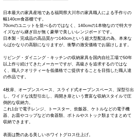
日本最大の家具産地である福岡県大川市の家具職人による手作りの
幅140cm食器棚です。
70cmのユニットを並べるのではなく、140cmの1本物なので特大サ
イズながら継ぎ目が無く豪華で美しいレンジボードです。
日本製・完成品の高品質かつ140cmという超大型配送の為、本来な
らばかなりの高額になりますが、衝撃の激安価格でお届けします。
リビング・ダイニング・キッチンの収納家具を国内自社工場で50年
以上作り続けてきたメーカーですが、高級さを追求するのではな
く、職人クオリティーを低価格でご提供することを目指した職人達
の作品です。
4枚扉、オープンスペース、スライド式オープンスペース、深型引出
し、ワイドな浅型引出し、両開き扉という豊富な収納スタイルで圧
倒的な収納力。
これ1台で電子レンジ、トースター、炊飯器、ケトルなどの電子機
器、お皿やコップなどの食器類、ボトルやストック類までまとめて
収納できます。
表面は艶のある美しいホワイトグロス仕上げ。