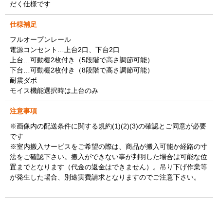
だく仕様です
仕様補足
フルオープンレール
電源コンセント…上台2口、下台2口
上台…可動棚2枚付き（5段階で高さ調節可能）
下台…可動棚2枚付き（8段階で高さ調節可能）
耐震ダボ
モイス機能選択時は上台のみ
注意事項
※画像内の配送条件に関する規約(1)(2)(3)の確認とご同意が必要
です
※室内搬入サービスをご希望の際は、商品が搬入可能か経路の寸
法をご確認下さい。搬入ができない事が判明した場合は可能な位
置までとなります（代金の返金はできません）。吊り下げ作業等
が発生した場合、別途実費請求となりますのでご注意下さい。