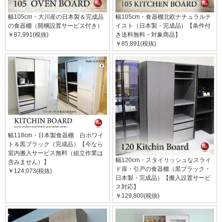
幅105cm・大川産の日本製＆完成品
幅105cm・食器棚北欧ナチュラルテ
の食器棚（開梱設置サービス付き）
イスト（日本製・完成品）【条件付
￥87,991(税抜)
き送料無料・対象商品】
￥85,891(税抜)
幅118cm・日本製食器棚 白ホワイ
ト＆黒ブラック（完成品）【今なら
室内搬入サービス無料（組立作業は
幅120cm・スタイリッシュなスライ
含みません）】
ド扉・引戸の食器棚（黒ブラック・
￥124,073(税抜)
日本製・完成品）【搬入設置サービ
ス対応】
￥129,800(税抜)