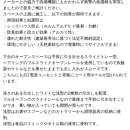
メーカーとの協力で高価機能にもかかわらず衝撃の低価格を実現し
ましたので是非ご検討ください。
スペースの上面に施工し、以下の効果が期待できます。
・調湿効果と結露防止
・シックハウス防止（ホルムアルデヒド吸着・分解）
・防臭効果と防カビ効果（アルカリ性）
・優れた耐火性（建築基準法に基づく法定不燃材認定）
・環境にやさしい（天然素材なので廃棄時にリサイクルできる）
下台のオープンスペースは手前に引き出せるスライドトレー型。
ベアリングのフルスライドオープンレールを使用しているので炊飯
器やケトルなどを乗せたままでも出し入れがスムーズです。
こちらにも2口電源コンセントと背板にコード用ホールが設けられて
います。
深さのある引出しとワイドな浅型の2種類の引出しを配置。
フルオープンのスライドレールなので最後まで手前に引き出すこと
ができ、重い物が入っていても開閉が滑らかです。
浅型はお箸やスプーンなどのカトラリーから調理器具の収納に便
利。
深型は食品のストックやボトル類の保管に便利です。