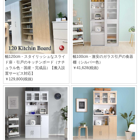
幅120cm・スタイリッシュなスライ
幅100cm・激安のガラス引戸の食器
ド扉・引戸のキッチンボード（ナチ
棚（シルバー色）
ュラル色・国産・完成品）【搬入設
￥41,628(税抜)
置サービス対応】
￥129,800(税抜)