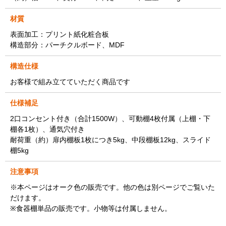
材質
表面加工：プリント紙化粧合板
構造部分：パーチクルボード、MDF
構造仕様
お客様で組み立てていただく商品です
仕様補足
2口コンセント付き（合計1500W）、可動棚4枚付属（上棚・下
棚各1枚）、通気穴付き
耐荷重（約）扉内棚板1枚につき5kg、中段棚板12kg、スライド
棚5kg
注意事項
※本ページはオーク色の販売です。他の色は別ページでご覧いた
だけます。
※食器棚単品の販売です。小物等は付属しません。