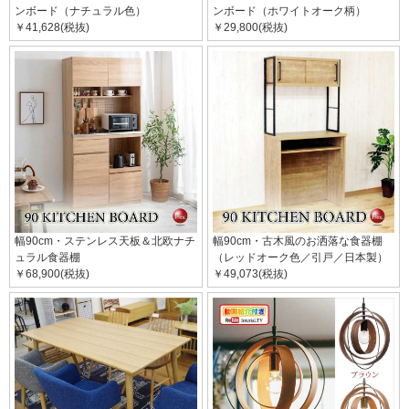
ンボード（ナチュラル色）
ンボード（ホワイトオーク柄）
￥41,628(税抜)
￥29,800(税抜)
幅90cm・ステンレス天板＆北欧ナチ
幅90cm・古木風のお洒落な食器棚
ュラル食器棚
（レッドオーク色／引戸／日本製）
￥68,900(税抜)
￥49,073(税抜)