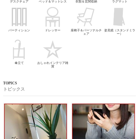
デスクチェア
ベッド＆マットレス
衣類＆玄関収納
ラグマット
パーティション
ドレッサー
座椅子＆パーソナルチ
姿見鏡（スタンドミラ
ェア
ー）
傘立て
おしゃれインテリア雑
貨
トピックス