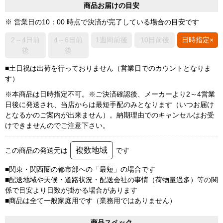
商品お届けの目安
※ 営業日の10：00 時点で決済が完了している場合の目安です
2～4日前
4～6日前
1週間前後
10日前後
日時指定×
後
後
■土日祝は出荷を行っておりません（営業日でのカウントとなりま
す）
※本商品は日時指定不可。※ご決済確認後、メーカーより2～4営業
日後に発送され、当店からは最短手配のみとなります（いつお届け
となるかのご案内が出来ません）。納期理由でのキャンセルはお受
けできませんのでご注意下さい。
複数地域
この商品の発送元は
です
■関東・関西圏の都市部への「最短」の場合です
■配送地域や天候・道路状況・配送会社の事情（荷物量過多）等の関
係で目安より日数が掛かる場合があります
■商品は全て一般家庭用です（業務用ではありません）
商品スペック