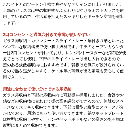
ホワイトとのツートン仕様で爽やかなデザインに仕上がりました。
上部のガラス扉は中の収納物がふんわりぼやけるミストガラスを使
用しているので、生活感を抑えたスッキリしたキッチン空間を演出
します。
2口コンセントと通気穴付きで家電が使いやすい
ガラス扉収納・カウンター・スライドトレー・扉付き収納といった
シンプルな収納構成で使い勝手抜群です。中央のオープンカウンタ
ーは2口コンセントが付いており、レンジやトースターなど家電が使
えてとっても便利。下部のスライドトレーは出し入れできるので、
蓋のある炊飯器収納におすすめです。背板は通気穴が設けられてい
るので熱を逃がしやすく、ケトル等の蒸気が出る家電も安心して使
用できます。
用途に合わせて使い分けできる扉収納
ガラス扉収納と下部の扉収納内に可動棚を採用しました。食器やお
鍋などの収納物に合わせて棚の高さ調節ができるので、無駄なスペ
ースなくスッキリ収納できます。下部は横型と縦型にスペースが分
かれており、用途に合った使い方ができます。鍋やホットプレート
は横型に収納しやすく、ビンやペットボトルなどの高さのある物は
縦型にまとめて収納できます。