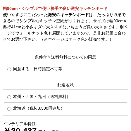
幅90cm・シンプルで使い勝手の良い激安キッチンボード
使いやすさにこだわった
激安
の
キッチンボード
は、たっぷり収納で
きるので
シンプル
なキッチン空間がつくれます。サイズは幅90cm×
奥行41cmと小さすぎず大きすぎないちょうど良い大きさです。別ペ
ージでウォールナット色も展開していますので、是非お部屋に合わ
せてお選び下さい。（※本ページはオーク色の販売です。）
条件付き送料無料についての同意
同意する…日時指定不可等
配送地域
本州・四国・九州（送料無料）
北海道（税抜3,500円追加）
インテリアル特価
￥30,437