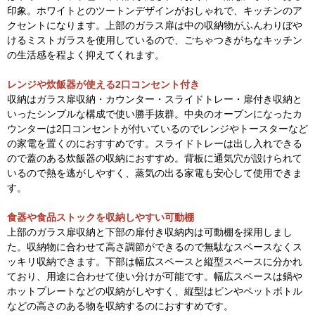
印象。ホワイトとのツートンデザインがおしゃれで、キッチンのア
クセントになります。上部のガラス扉は中の収納物がふんわりぼや
けるミストガラスを使用しているので、ごちゃつきがちなキッチン
の生活感を程よく抑えてくれます。
レンジや炊飯器が使える2口コンセント付き
収納はガラス扉収納・カウンター・スライドトレー・扉付き収納と
いったシンプルな構成で使い勝手抜群。中央のオープンになったカ
ウンターは2口コンセントが付いているのでレンジやトースターなど
の家電を置くのにおすすめです。スライドトレーは出し入れできる
ので蓋のある炊飯器の収納におすすめ。背板に通気穴が設けられて
いるので熱を逃がしやすく、蒸気の出る家電も安心して使用できま
す。
食器や食品ストックを収納しやすい可動棚
上部のガラス扉収納と下部の扉付き収納内は可動棚を採用しまし
た。収納物に合わせて高さ調節ができるので無駄なスペースなくス
ッキリ収納できます。下部は幅広スペースと縦型スペースに分かれ
ており、用途に合わせて使い分けが可能です。幅広スペースは鍋や
ホットプレートなどの収納がしやすく、縦型はビンやペットボトル
などの高さのある物を収納するのにおすすめです。