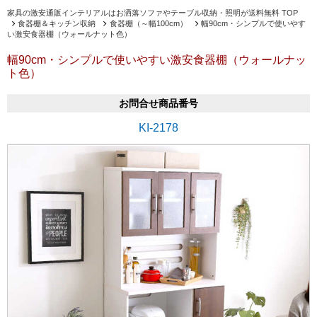
家具の激安通販インテリアルはお洒落ソファやテーブル収納・照明が送料無料 TOP
食器棚＆キッチン収納
食器棚（～幅100cm）
幅90cm・シンプルで使いやす
い激安食器棚（ウォールナット色）
幅90cm・シンプルで使いやすい激安食器棚（ウォールナッ
ト色）
お問合せ商品番号
KI-2178