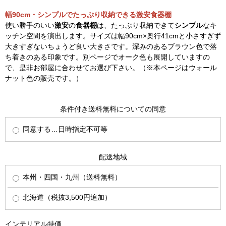
幅90cm・シンプルでたっぷり収納できる激安食器棚
使い勝手のいい
激安
の
食器棚
は、たっぷり収納できて
シンプル
なキ
ッチン空間を演出します。サイズは幅90cm×奥行41cmと小さすぎず
大きすぎないちょうど良い大きさです。深みのあるブラウン色で落
ち着きのある印象です。別ページでオーク色も展開していますの
で、是非お部屋に合わせてお選び下さい。（※本ページはウォール
ナット色の販売です。）
条件付き送料無料についての同意
同意する…日時指定不可等
配送地域
本州・四国・九州（送料無料）
北海道（税抜3,500円追加）
インテリアル特価