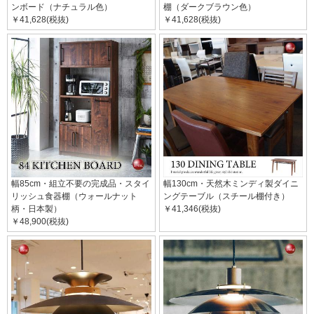
ンボード（ナチュラル色）
棚（ダークブラウン色）
￥41,628(税抜)
￥41,628(税抜)
幅85cm・組立不要の完成品・スタイ
幅130cm・天然木ミンディ製ダイニ
リッシュ食器棚（ウォールナット
ングテーブル（スチール棚付き）
柄・日本製）
￥41,346(税抜)
￥48,900(税抜)