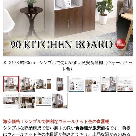
KI-2178 幅90cm・シンプルで使いやすい激安食器棚（ウォールナッ
ト色）
激安価格！シンプルで便利なウォールナット色の食器棚
シンプル
な収納構成で使い勝手の良い
食器棚
が
激安
価格です。前板
はウォールナット色の木目調が施されており、上品な温かみのある