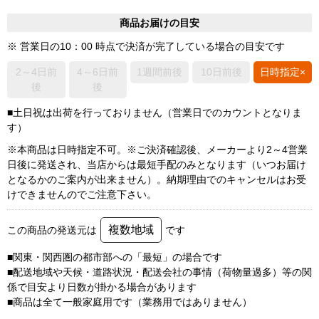
商品お届けの目安
※ 営業日の10：00 時点で決済が完了している場合の目安です
2～4日前
4～6日前
1週間前後
10日前後
日時指定×
後
後
■土日祝は出荷を行っておりません（営業日でのカウントとなりま
す）
※本商品は日時指定不可。※ご決済確認後、メーカーより2～4営業
日後に発送され、当店からは最短手配のみとなります（いつお届け
となるかのご案内が出来ません）。納期理由でのキャンセルはお受
けできませんのでご注意下さい。
複数地域
この商品の発送元は
です
■関東・関西圏の都市部への「最短」の場合です
■配送地域や天候・道路状況・配送会社の事情（荷物量過多）等の関
係で目安より日数が掛かる場合があります
■商品は全て一般家庭用です（業務用ではありません）