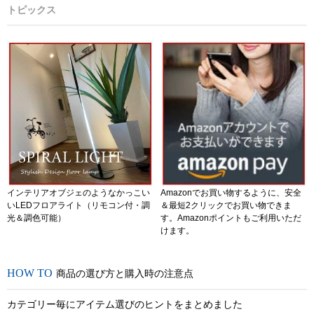
トピックス
インテリアオブジェのようなかっこい
Amazonでお買い物するように、安全
いLEDフロアライト（リモコン付・調
＆最短2クリックでお買い物できま
光＆調色可能）
す。Amazonポイントもご利用いただ
けます。
商品の選び方と購入時の注意点
カテゴリー毎にアイテム選びのヒントをまとめました