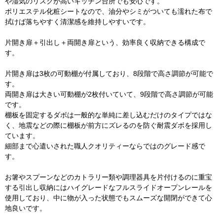
や湿気のリスクが高いキッチン台所でも安心です。
ポリエステル化粧シートなので、油分やシミがついても濡れた布で
拭けば落ちやすく清潔感を維持しやすいです。
片開き扉＋引出し＋両開き扉という、効率良く収納できる構成で
す。
片開き扉は3枚の可動棚が付属しており、8段階で高さ調節が可能で
す。
両開き扉は大きい可動棚が2枚付いていて、9段階で高さ調節が可能
です。
棚板を固定するダボは一般的な単純に差し込むだけのタイプではな
く、地震などの際に棚板が前方にズレるのを防ぐ耐震ダボを採用し
ています。
細部まで心遣いされた職人クオリティーならではのグレード感で
す。
お箸やスプーンなどのカトラリー類や調理器具を片付けるのに重宝
する引出し収納にはハイグレードなフルスライドオープンレールを
使用しており、中に物が入った状態でもスムーズな開閉ができて心
地良いです。