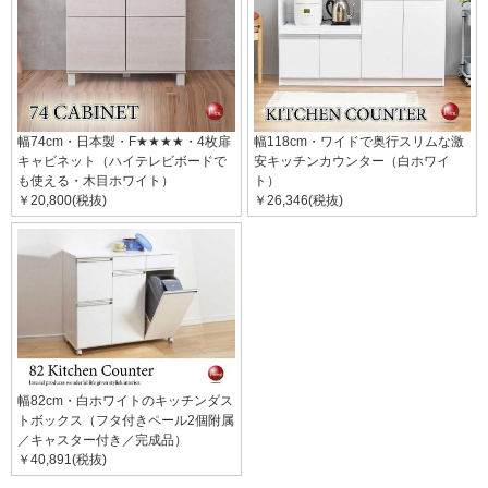
幅74cm・日本製・F★★★★・4枚扉
幅118cm・ワイドで奥行スリムな激
キャビネット（ハイテレビボードで
安キッチンカウンター（白ホワイ
も使える・木目ホワイト）
ト）
￥20,800(税抜)
￥26,346(税抜)
幅82cm・白ホワイトのキッチンダス
トボックス（フタ付きペール2個附属
／キャスター付き／完成品）
￥40,891(税抜)