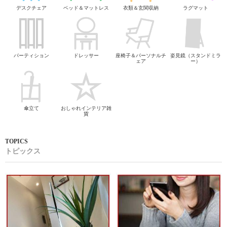
デスクチェア
ベッド＆マットレス
衣類＆玄関収納
ラグマット
パーティション
ドレッサー
座椅子＆パーソナルチ
姿見鏡（スタンドミラ
ェア
ー）
傘立て
おしゃれインテリア雑
貨
トピックス