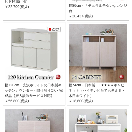
ヒド軽減仕様）
幅86cm・ナチュラルモダンなレンジ
￥22,700(税抜)
台
￥20,437(税抜)
幅120cm・光沢ホワイトの日本製キ
幅74cm・日本製・F★★★★キャビ
ッチンカウンター・間仕切りOK・完
ネット（ハイテレビ台でも使える・
成品【搬入設置サービス対応】
木目ホワイト）
￥56,800(税抜)
￥18,800(税抜)