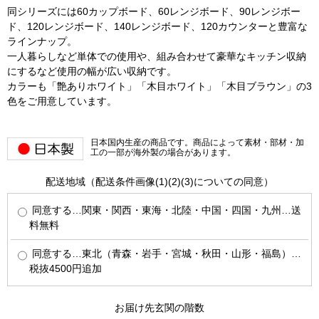
同シリーズには60カップボード、60レンジボード、90レンジボー
ド、120レンジボード、140レンジボード、120カウンターと豊富な
ラインナップ。
一人暮らしなど単体での使用や、組み合わせて豪華なキッチン収納
にするなど使用の幅が広い収納です。
カラーも「艶ありホワイト」「木目ホワイト」「木目ブラウン」の3
色をご用意しています。
日本国内生産の商品です。商品によって素材・部材・加
工の一部が海外製の場合があります。
配送地域（配送条件画像(1)(2)(3)についての同意）
同意する…関東・関西・東海・北陸・中国・四国・九州…送
料無料
同意する…東北（青森・岩手・宮城・秋田・山形・福島）…
税抜4500円追加
お届け先玄関の階数