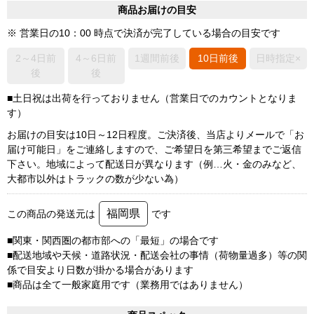
商品お届けの目安
※ 営業日の10：00 時点で決済が完了している場合の目安です
2～4日前
4～6日前
1週間前後
10日前後
日時指定×
後
後
■土日祝は出荷を行っておりません（営業日でのカウントとなりま
す）
お届けの目安は10日～12日程度。ご決済後、当店よりメールで「お
届け可能日」をご連絡しますので、ご希望日を第三希望までご返信
下さい。地域によって配送日が異なります（例…火・金のみなど、
大都市以外はトラックの数が少ない為）
福岡県
この商品の発送元は
です
■関東・関西圏の都市部への「最短」の場合です
■配送地域や天候・道路状況・配送会社の事情（荷物量過多）等の関
係で目安より日数が掛かる場合があります
■商品は全て一般家庭用です（業務用ではありません）