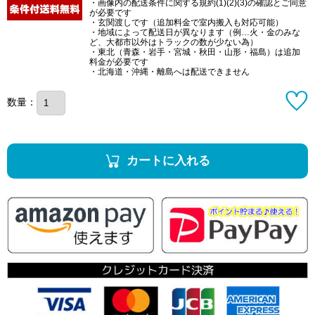
・画像内の配送条件に関する規約(1)(2)(3)の確認とご同意
が必要です
・玄関渡しです（追加料金で室内搬入も対応可能）
・地域によって配送日が異なります（例…火・金のみな
ど、大都市以外はトラックの数が少ない為）
・東北（青森・岩手・宮城・秋田・山形・福島）は追加
料金が必要です
・北海道・沖縄・離島へは配送できません
数量：
カートに入れる