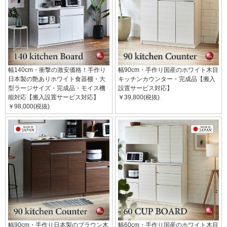
幅140cm・衝撃の激安価格！手作り
幅90cm・手作り国産のホワイト木目
日本製の艶ありホワイト食器棚・大
キッチンカウンター・完成品【搬入
型ラージサイズ・完成品・モイス機
設置サービス対応】
能対応【搬入設置サービス対応】
￥39,800(税抜)
￥98,000(税抜)
幅90cm・手作り日本製のブラウン木
幅60cm・手作り国産のホワイト木目