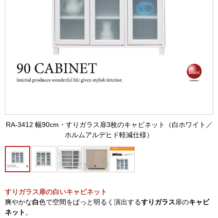
RA-3412 幅90cm・すりガラス扉3枚のキャビネット（白ホワイト／
ホルムアルデヒド軽減仕様）
すりガラス扉の白いキャビネット
爽やかな
白
色で空間をぱっと明るく演出する
すりガラス
扉の
キャビ
ネット
。