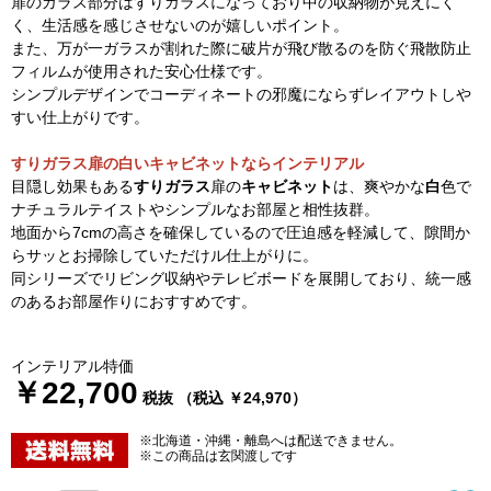
扉のガラス部分はすりガラスになっており中の収納物が見えにく
く、生活感を感じさせないのが嬉しいポイント。
また、万が一ガラスが割れた際に破片が飛び散るのを防ぐ飛散防止
フィルムが使用された安心仕様です。
シンプルデザインでコーディネートの邪魔にならずレイアウトしや
すい仕上がりです。
すりガラス扉の白いキャビネットならインテリアル
目隠し効果もある
すりガラス
扉の
キャビネット
は、爽やかな
白
色で
ナチュラルテイストやシンプルなお部屋と相性抜群。
地面から7cmの高さを確保しているので圧迫感を軽減して、隙間か
らサッとお掃除していただけル仕上がりに。
同シリーズでリビング収納やテレビボードを展開しており、統一感
のあるお部屋作りにおすすめです。
インテリアル特価
￥22,700
税抜 （税込 ￥24,970）
※北海道・沖縄・離島へは配送できません。
※この商品は玄関渡しです