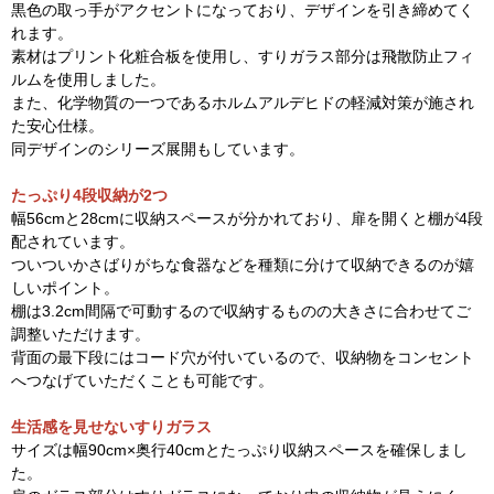
黒色の取っ手がアクセントになっており、デザインを引き締めてく
れます。
素材はプリント化粧合板を使用し、すりガラス部分は飛散防止フィ
ルムを使用しました。
また、化学物質の一つであるホルムアルデヒドの軽減対策が施され
た安心仕様。
同デザインのシリーズ展開もしています。
たっぷり4段収納が2つ
幅56cmと28cmに収納スペースが分かれており、扉を開くと棚が4段
配されています。
ついついかさばりがちな食器などを種類に分けて収納できるのが嬉
しいポイント。
棚は3.2cm間隔で可動するので収納するものの大きさに合わせてご
調整いただけます。
背面の最下段にはコード穴が付いているので、収納物をコンセント
へつなげていただくことも可能です。
生活感を見せないすりガラス
サイズは幅90cm×奥行40cmとたっぷり収納スペースを確保しまし
た。