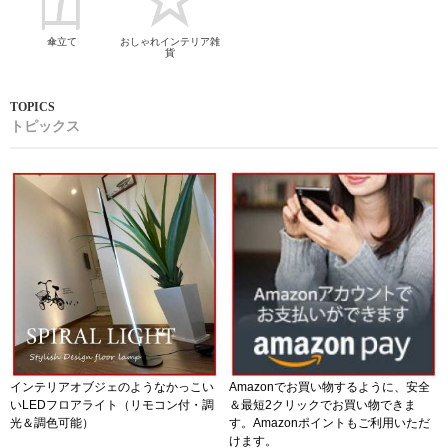
傘立て
おしゃれインテリア雑
貨
トピックス
インテリアオブジェのようなかっこい
Amazonでお買い物するように、安全
いLEDフロアライト（リモコン付・調
＆最短2クリックでお買い物できま
光＆調色可能）
す。Amazonポイントもご利用いただ
けます。