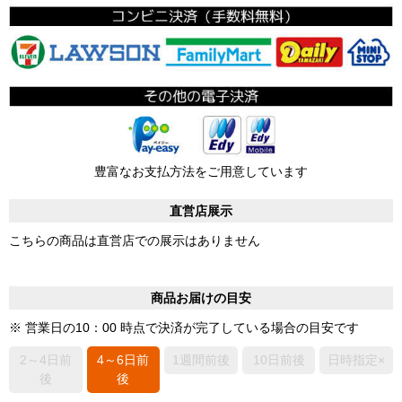
豊富なお支払方法をご用意しています
直営店展示
こちらの商品は直営店での展示はありません
商品お届けの目安
※ 営業日の10：00 時点で決済が完了している場合の目安です
2～4日前
4～6日前
1週間前後
10日前後
日時指定×
後
後