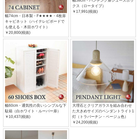
幅58cm・パンチング扉シューズボッ
クス（ロータイプ）
￥17,991(税抜)
幅74cm・日本製・F★★★★・4枚扉
キャビネット（ハイテレビボードで
も使える・木目ホワイト）
￥20,800(税抜)
幅60cm・通気性の良いシンプルな下
大理石とクリアガラスを組み合わせ
駄箱（白ホワイト・ルーバー扉）
た大きめサイズのペンダントライト1
￥10,437(税抜)
灯（トラバーチン・ベージュ色）
￥24,200(税抜)