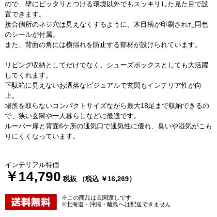
ので、壁にピッタリとつける環境以外でもスッキリした見た目で設
置できます。
接合個所のネジ穴は見えなくするように、木目柄が印刷された同色
のシールが付属。
また、背面の角には横揺れを防止する部材が設けられています。
リビング収納としてだけでなく、シューズボックスとしても大活躍
してくれます。
下駄箱に見えないお洒落なビジュアルで玄関もインテリア性が向
上。
場所を取らないコンパクトサイズながら最大18足まで収納できるの
で、狭い玄関や一人暮らしなどに最適です。
ルーバー扉と背面6ケ所の通気口で通気性に優れ、臭いや湿気がこも
りにくくなっています。
インテリアル特価
￥14,790
税抜 （税込 ￥16,269）
※この商品は玄関渡しです
※北海道・沖縄・離島へは配送できません