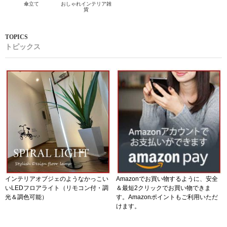
傘立て
おしゃれインテリア雑
貨
トピックス
インテリアオブジェのようなかっこい
Amazonでお買い物するように、安全
いLEDフロアライト（リモコン付・調
＆最短2クリックでお買い物できま
光＆調色可能）
す。Amazonポイントもご利用いただ
けます。