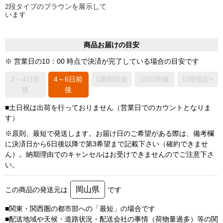
2段タイプのブラウンを展示して
います
商品お届けの目安
※ 営業日の10：00 時点で決済が完了している場合の目安です
2～4日前
4～6日前
1週間前後
10日前後
日時指定×
後
後
■土日祝は出荷を行っておりません（営業日でのカウントとなりま
す）
※原則、最短で発送します。お届け日のご希望がある際は、備考欄
に決済日から6日後以降で第3希望まで記載下さい（確約できませ
ん）。納期理由でのキャンセルはお受けできませんのでご注意下さ
い。
岡山県
この商品の発送元は
です
■関東・関西圏の都市部への「最短」の場合です
■配送地域や天候・道路状況・配送会社の事情（荷物量過多）等の関