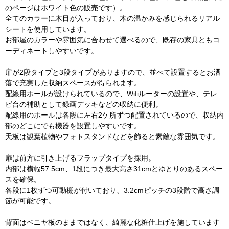
のページはホワイト色の販売です）。
全てのカラーに木目が入っており、木の温かみを感じられるリアル
シートを使用しています。
お部屋のカラーや雰囲気に合わせて選べるので、既存の家具ともコ
ーディネートしやすいです。
扉が2段タイプと3段タイプがありますので、並べて設置するとお洒
落で充実した収納スペースが得られます。
配線用ホールが設けられているので、Wifiルーターの設置や、テレ
ビ台の補助として録画デッキなどの収納に便利。
配線用のホールは各段に左右2ケ所ずつ配置されているので、収納内
部のどこにでも機器を設置しやすいです。
天板は観葉植物やフォトスタンドなどを飾ると素敵な雰囲気です。
扉は前方に引き上げるフラップタイプを採用。
内部は横幅57.5cm、1段につき最大高さ31cmとゆとりのあるスペー
スを確保。
各段に1枚ずつ可動棚が付いており、3.2cmピッチの3段階で高さ調
節が可能です。
背面はベニヤ板のままではなく、綺麗な化粧仕上げを施しています