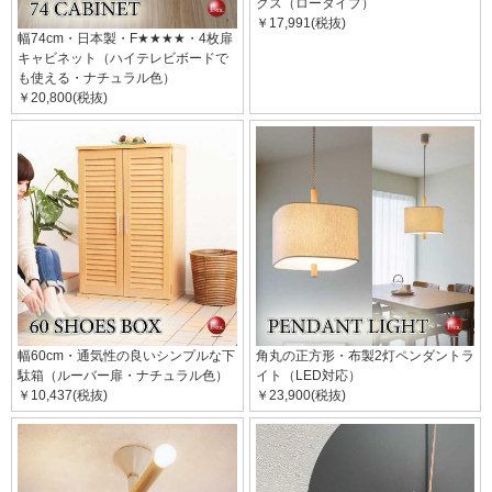
クス（ロータイプ）
￥17,991(税抜)
幅74cm・日本製・F★★★★・4枚扉
キャビネット（ハイテレビボードで
も使える・ナチュラル色）
￥20,800(税抜)
幅60cm・通気性の良いシンプルな下
角丸の正方形・布製2灯ペンダントラ
駄箱（ルーバー扉・ナチュラル色）
イト（LED対応）
￥10,437(税抜)
￥23,900(税抜)