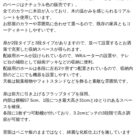
のページはナチュラル色の販売です）。
全てのカラーに木目が入っており、木の温かみを感じられるリアル
シートを使用しています。
お部屋のカラーや雰囲気に合わせて選べるので、既存の家具ともコ
ーディネートしやすいです。
扉が2段タイプと3段タイプがありますので、並べて設置するとお洒
落で充実した収納スペースが得られます。
配線用ホールが設けられているので、Wifiルーターの設置や、テレ
ビ台の補助として録画デッキなどの収納に便利。
配線用のホールは各段に左右2ケ所ずつ配置されているので、収納内
部のどこにでも機器を設置しやすいです。
天板は観葉植物やフォトスタンドなどを飾ると素敵な雰囲気です。
扉は前方に引き上げるフラップタイプを採用。
内部は横幅57.5cm、1段につき最大高さ31cmとゆとりのあるスペー
スを確保。
各段に1枚ずつ可動棚が付いており、3.2cmピッチの3段階で高さ調
節が可能です。
背面はベニヤ板のままではなく、綺麗な化粧仕上げを施しています