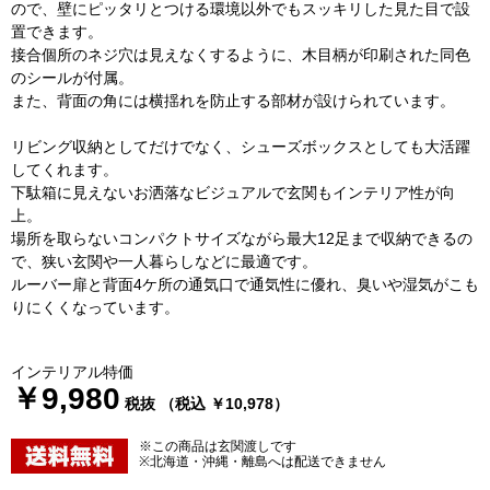
ので、壁にピッタリとつける環境以外でもスッキリした見た目で設
置できます。
接合個所のネジ穴は見えなくするように、木目柄が印刷された同色
のシールが付属。
また、背面の角には横揺れを防止する部材が設けられています。
リビング収納としてだけでなく、シューズボックスとしても大活躍
してくれます。
下駄箱に見えないお洒落なビジュアルで玄関もインテリア性が向
上。
場所を取らないコンパクトサイズながら最大12足まで収納できるの
で、狭い玄関や一人暮らしなどに最適です。
ルーバー扉と背面4ケ所の通気口で通気性に優れ、臭いや湿気がこも
りにくくなっています。
インテリアル特価
￥9,980
税抜 （税込 ￥10,978）
※この商品は玄関渡しです
※北海道・沖縄・離島へは配送できません