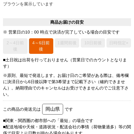
ブラウンを展示しています
商品お届けの目安
※ 営業日の10：00 時点で決済が完了している場合の目安です
2～4日前
4～6日前
1週間前後
10日前後
日時指定×
後
後
■土日祝は出荷を行っておりません（営業日でのカウントとなりま
す）
※原則、最短で発送します。お届け日のご希望がある際は、備考欄
に決済日から6日後以降で第3希望まで記載下さい（確約できませ
ん）。納期理由でのキャンセルはお受けできませんのでご注意下さ
い。
岡山県
この商品の発送元は
です
■関東・関西圏の都市部への「最短」の場合です
■配送地域や天候・道路状況・配送会社の事情（荷物量過多）等の関
係で目安より日数が掛かる場合があります