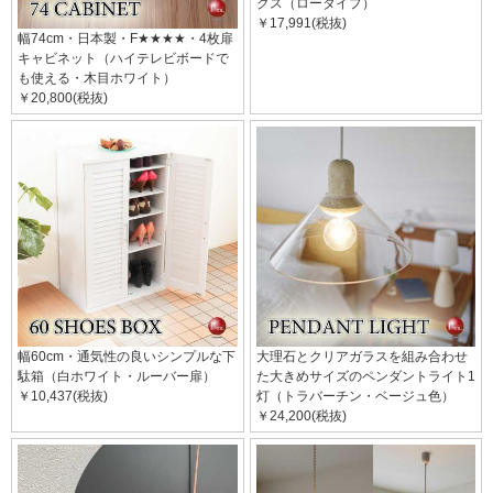
クス（ロータイプ）
￥17,991(税抜)
幅74cm・日本製・F★★★★・4枚扉
キャビネット（ハイテレビボードで
も使える・木目ホワイト）
￥20,800(税抜)
幅60cm・通気性の良いシンプルな下
大理石とクリアガラスを組み合わせ
駄箱（白ホワイト・ルーバー扉）
た大きめサイズのペンダントライト1
￥10,437(税抜)
灯（トラバーチン・ベージュ色）
￥24,200(税抜)