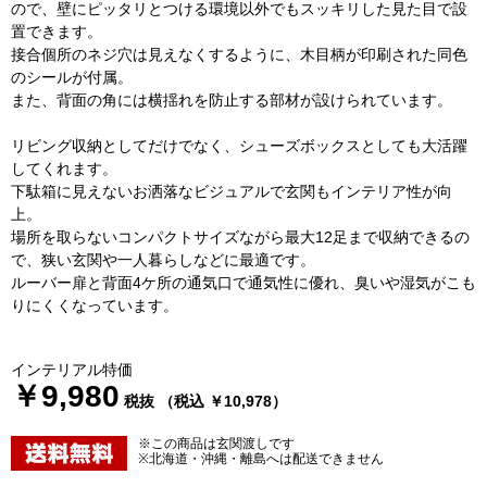
ので、壁にピッタリとつける環境以外でもスッキリした見た目で設
置できます。
接合個所のネジ穴は見えなくするように、木目柄が印刷された同色
のシールが付属。
また、背面の角には横揺れを防止する部材が設けられています。
リビング収納としてだけでなく、シューズボックスとしても大活躍
してくれます。
下駄箱に見えないお洒落なビジュアルで玄関もインテリア性が向
上。
場所を取らないコンパクトサイズながら最大12足まで収納できるの
で、狭い玄関や一人暮らしなどに最適です。
ルーバー扉と背面4ケ所の通気口で通気性に優れ、臭いや湿気がこも
りにくくなっています。
インテリアル特価
￥9,980
税抜 （税込 ￥10,978）
※この商品は玄関渡しです
※北海道・沖縄・離島へは配送できません