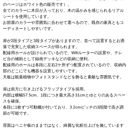
のページはホワイト色の販売です）。
全てのカラーに木目が入っており、木の温かみを感じられるリアル
シートを使用しています。
お部屋のカラーや雰囲気に合わせて選べるので、既存の家具ともコ
ーディネートしやすいです。
扉が2段タイプと3段タイプがありますので、並べて設置するとお洒
落で充実した収納スペースが得られます。
配線用ホールが設けられているので、Wifiルーターの設置や、テレ
ビ台の補助として録画デッキなどの収納に便利。
配線用のホールは各段に左右2ケ所ずつ配置されているので、収納内
部のどこにでも機器を設置しやすいです。
天板は観葉植物やフォトスタンドなどを飾ると素敵な雰囲気です。
扉は前方に引き上げるフラップタイプを採用。
内部は横幅57.5cm、1段につき最大高さ31cmとゆとりのあるスペー
スを確保。
各段に1枚ずつ可動棚が付いており、3.2cmピッチの3段階で高さ調
節が可能です。
背面はベニヤ板のままではなく、綺麗な化粧仕上げを施しています