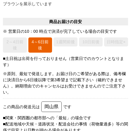
ブラウンを展示しています
商品お届けの目安
※ 営業日の10：00 時点で決済が完了している場合の目安です
2～4日前
4～6日前
1週間前後
10日前後
日時指定×
後
後
■土日祝は出荷を行っておりません（営業日でのカウントとなりま
す）
※原則、最短で発送します。お届け日のご希望がある際は、備考欄
に決済日から6日後以降で第3希望まで記載下さい（確約できませ
ん）。納期理由でのキャンセルはお受けできませんのでご注意下さ
い。
岡山県
この商品の発送元は
です
■関東・関西圏の都市部への「最短」の場合です
■配送地域や天候・道路状況・配送会社の事情（荷物量過多）等の関
係で目安より日数が掛かる場合があります