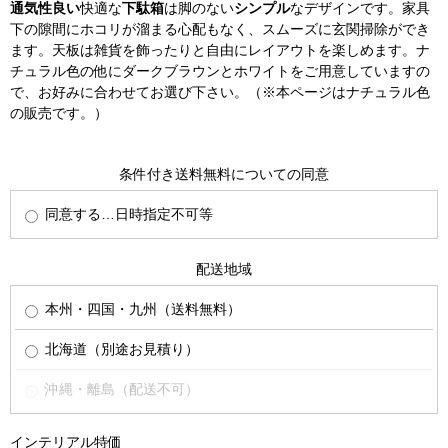
通気性良い
快適な
下駄箱
は脚のない
シンプル
なデザインです。家具
下の隙間にホコリが溜まる心配もなく、スムーズに玄関掃除ができ
ます。天板は雑貨を飾ったりと自由にレイアウトを楽しめます。ナ
チュラル色の他にダークブラウンとホワイトをご用意していますの
で、お好みに合わせてお選び下さい。（※本ページはナチュラル色
の販売です。）
条件付き送料無料についての同意
同意する…日時指定不可等
配送地域
本州・四国・九州（送料無料）
北海道（別途お見積り）
沖縄・離島（配送不可）
インテリアル特価