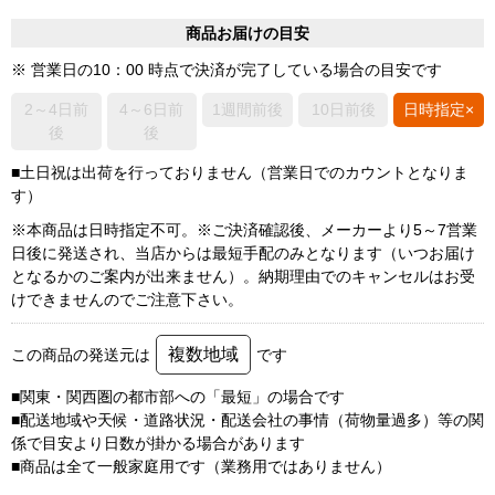
商品お届けの目安
※ 営業日の10：00 時点で決済が完了している場合の目安です
2～4日前
4～6日前
1週間前後
10日前後
日時指定×
後
後
■土日祝は出荷を行っておりません（営業日でのカウントとなりま
す）
※本商品は日時指定不可。※ご決済確認後、メーカーより5～7営業
日後に発送され、当店からは最短手配のみとなります（いつお届け
となるかのご案内が出来ません）。納期理由でのキャンセルはお受
けできませんのでご注意下さい。
複数地域
この商品の発送元は
です
■関東・関西圏の都市部への「最短」の場合です
■配送地域や天候・道路状況・配送会社の事情（荷物量過多）等の関
係で目安より日数が掛かる場合があります
■商品は全て一般家庭用です（業務用ではありません）