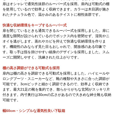
扉はオシャレで通気性抜群のルーバー式を採用。扉内は可動式の棚
を使用しているので効率よく収納できます。カラーは木目調が施さ
れたナチュラル色で、温かみのあるテイストに相性抜群です。
快適な収納環境をキープするルーバー式
扉を閉じているときも通気できるルーバー式を採用しました。扉に
適度な隙間が設けられているのでボックス内を密閉せず、湿気やニ
オイを逃がします。蒸れやカビを抑えて快適な収納環境を作りま
す。機能性のみならず見た目もおしゃれで、開放感のある印象で
す。取っ手は指を掛けやすい細身のデザインを採用しました。スム
ーズに開閉しやすく、洗練された仕上がりです。
棚の高さ調節ができる可動式を採用
扉内は棚の高さを調節できる可動式を採用しました。ハイヒールや
ロングブーツ・スニーカーなど、靴の種類や大きさに合った調節が
可能です。3cmピッチと細かく調節できるので、効率よく収納でき
ます。最大21足の靴を集約でき、散らかりがちな玄関がスッキリ片
付きます。内寸奥行は30cmの広さがあるので大きめな紳士靴も収納
可能です。
幅60cm・シンプルな通気性良い下駄箱