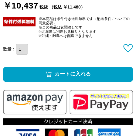
￥10,437
税抜 （税込 ￥11,480）
※本商品は条件付き送料無料です（配送条件についての
同意必要）
※この商品は玄関渡しです
※北海道は別途お見積りとなります
※沖縄・離島へは配送できません
数量：
カートに入れる