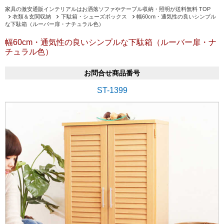
家具の激安通販インテリアルはお洒落ソファやテーブル収納・照明が送料無料 TOP
衣類＆玄関収納
下駄箱・シューズボックス
幅60cm・通気性の良いシンプル
な下駄箱（ルーバー扉・ナチュラル色）
幅60cm・通気性の良いシンプルな下駄箱（ルーバー扉・ナ
チュラル色）
お問合せ商品番号
ST-1399