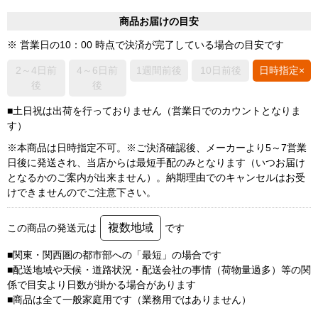
商品お届けの目安
※ 営業日の10：00 時点で決済が完了している場合の目安です
2～4日前
4～6日前
1週間前後
10日前後
日時指定×
後
後
■土日祝は出荷を行っておりません（営業日でのカウントとなりま
す）
※本商品は日時指定不可。※ご決済確認後、メーカーより5～7営業
日後に発送され、当店からは最短手配のみとなります（いつお届け
となるかのご案内が出来ません）。納期理由でのキャンセルはお受
けできませんのでご注意下さい。
複数地域
この商品の発送元は
です
■関東・関西圏の都市部への「最短」の場合です
■配送地域や天候・道路状況・配送会社の事情（荷物量過多）等の関
係で目安より日数が掛かる場合があります
■商品は全て一般家庭用です（業務用ではありません）