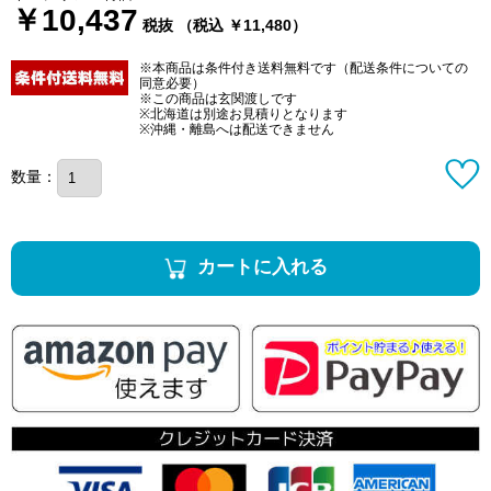
￥10,437
税抜 （税込 ￥11,480）
※本商品は条件付き送料無料です（配送条件についての
同意必要）
※この商品は玄関渡しです
※北海道は別途お見積りとなります
※沖縄・離島へは配送できません
数量：
カートに入れる