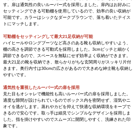
す。扉は通気性の良いルーバー式を採用しました。扉内はお好みに
セッティングできる可動棚を使用しているので、効率の良い収納が
可能です。カラーはシックなダークブラウンで、落ち着いたテイス
トにマッチします。
可動棚をセッティングして最大21足収納が可能
ハイヒールやロングブーツなど高さのある靴も収納しやすいよう、
棚の高さを調節できる可動式を採用しました。3cmピッチと細かく
調節できるので、スペースを無駄にせず効率よく収納ができます。
最大21足の靴を収納でき、散らかりがちな玄関周りがスッキリ片付
きます。奥行内寸は30cmの広さがあるので大きめな紳士靴も収納し
やすいです。
通気性を重視したルーバー式の扉を採用
見た目もオシャレで機能性も高いルーバー式の扉を採用しました。
適度な隙間が設けられているのでボックス内を密閉せず、湿気やニ
オイを逃がします。蒸れやカビを抑えて快適な収納環境をキープで
きるので安心です。取っ手は細見でシンプルなデザインを採用しま
した。指を掛けやすいのでスムーズに開閉しやすく、洗練された印
象です。