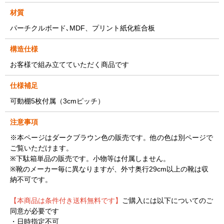
材質
パーチクルボード､MDF、プリント紙化粧合板
構造仕様
お客様で組み立てていただく商品です
仕様補足
可動棚5枚付属（3cmピッチ）
注意事項
※本ページはダークブラウン色の販売です。他の色は別ページで
ご覧いただけます。
※下駄箱単品の販売です。小物等は付属しません。
※靴のメーカー毎に異なりますが、外寸奥行29cm以上の靴は収
納不可です。
【本商品は条件付き送料無料です】
ご購入には以下についてのご
同意が必要です
・日時指定不可