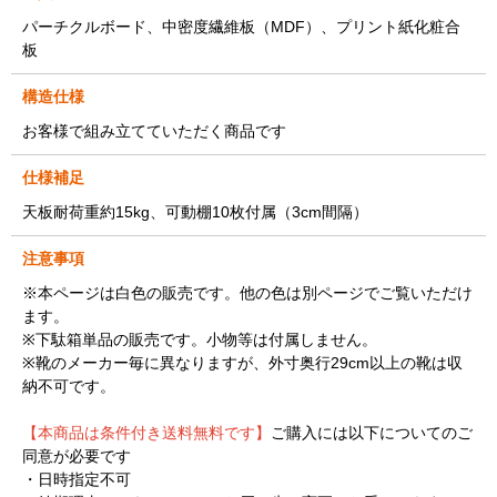
パーチクルボード、中密度繊維板（MDF）、プリント紙化粧合
板
構造仕様
お客様で組み立てていただく商品です
仕様補足
天板耐荷重約15kg、可動棚10枚付属（3cm間隔）
注意事項
※本ページは白色の販売です。他の色は別ページでご覧いただけ
ます。
※下駄箱単品の販売です。小物等は付属しません。
※靴のメーカー毎に異なりますが、外寸奥行29cm以上の靴は収
納不可です。
【本商品は条件付き送料無料です】
ご購入には以下についてのご
同意が必要です
・日時指定不可