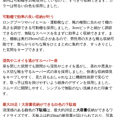
扉内は可動棚を10枚使用しているので、すっきり収納できます。カ
ラーは明るい白色を採用しました。
可動棚で効率の良い収納が叶う
ロングブーツやハイヒール・運動靴など、靴の種類に合わせて棚の
高さを調節できる可動棚を採用しました。3cmピッチと細かく調節
できるので、無駄なスペースを生まずに効率よく収納できます。ま
た、棚板は奥行29cmの広さがあるので、男性用の大きな靴も収納可
能です。散らかりがちな靴をひとまとめに集約でき、すっきりとし
た玄関をキープできます。
湿気やニオイを逃がすルーバー扉
扉を閉じた状態でも隙間から湿気やニオイを逃がし、蒸れや悪臭か
ら大切な靴を守るルーバー式の扉を採用しました。快適な収納環境
をキープしやすく、見た目もおしゃれな上に機能性抜群で安心で
す。取っ手は指を掛けやすいよう細身のデザインを採用しました。
スムーズに開閉しやすく、シンプルで無駄のない洗練された印象で
す。
最大28足！大容量収納ができる白色の下駄箱
清潔感のある
白
色の
下駄箱
は、最大約28足と
大容量
収納ができるワ
イドサイズです。天板上は約15kgの耐荷重が設けられており、写真