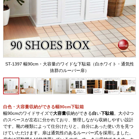
ST-1397 幅90cm・大容量のワイドな下駄箱（白ホワイト・通気性
抜群のルーバー扉）
白色・大容量収納ができる幅90cm下駄箱
幅90cmのワイドサイズで
大容量
収納ができる
白
い
下駄箱
。大小2つ
のスペースが左右に分かれており、整理しながら収納しやすい設計
です。靴の種類によって仕分けたりと、自分にあった使い方を見つ
けていただけます。扉は通気性のあるルーバー式を採用しました。