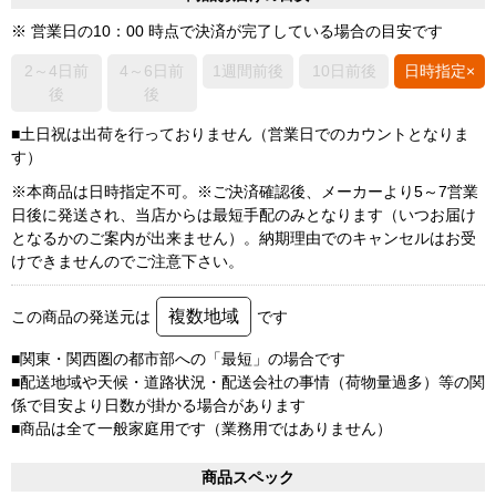
※ 営業日の10：00 時点で決済が完了している場合の目安です
2～4日前
4～6日前
1週間前後
10日前後
日時指定×
後
後
■土日祝は出荷を行っておりません（営業日でのカウントとなりま
す）
※本商品は日時指定不可。※ご決済確認後、メーカーより5～7営業
日後に発送され、当店からは最短手配のみとなります（いつお届け
となるかのご案内が出来ません）。納期理由でのキャンセルはお受
けできませんのでご注意下さい。
複数地域
この商品の発送元は
です
■関東・関西圏の都市部への「最短」の場合です
■配送地域や天候・道路状況・配送会社の事情（荷物量過多）等の関
係で目安より日数が掛かる場合があります
■商品は全て一般家庭用です（業務用ではありません）
商品スペック