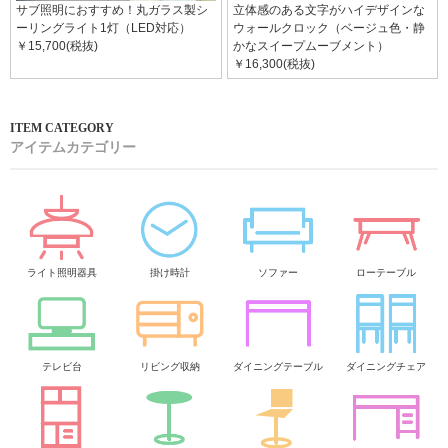
サブ照明におすすめ！丸ガラス製シ
立体感のある文字がハイデザインな
ーリングライト1灯（LED対応）
ウォールクロック（ベージュ色・静
￥15,700(税抜)
かなスイープムーブメント）
￥16,300(税抜)
アイテムカテゴリー
ライト照明器具
掛け時計
ソファー
ローテーブル
テレビ台
リビング収納
ダイニングテーブル
ダイニングチェア