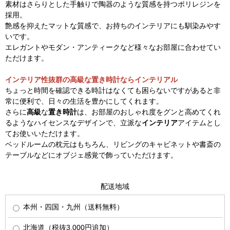
素材はさらりとした手触りで陶器のような質感を持つポリレジンを
採用。
艶感を抑えたマットな質感で、お持ちのインテリアにも馴染みやす
いです。
エレガントやモダン・アンティークなど様々なお部屋に合わせてい
ただけます。
インテリア性抜群の高級な置き時計ならインテリアル
ちょっと時間を確認できる時計はなくても困らないですがあると非
常に便利で、日々の生活を豊かにしてくれます。
さらに
高級
な
置き時計
は、お部屋のおしゃれ度をグンと高めてくれ
るようなハイセンスなデザインで、立派な
インテリア
アイテムとし
てお使いいただけます。
ベッドルームの枕元はもちろん、リビングのキャビネットや書斎の
テーブルなどにオブジェ感覚で飾っていただけます。
配送地域
本州・四国・九州（送料無料）
北海道（税抜3,000円追加）