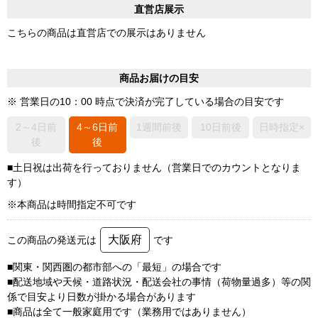
直営店展示
こちらの商品は直営店での展示はありません
商品お届けの目安
※ 営業日の10：00 時点で決済が完了している場合の目安です
2～4日前
4～6日前
1週間前後
10日前後
日時指定×
後
後
■土日祝は出荷を行っておりません（営業日でのカウントとなりま
す）
※本商品は時間指定不可です
大阪府
この商品の発送元は
です
■関東・関西圏の都市部への「最短」の場合です
■配送地域や天候・道路状況・配送会社の事情（荷物量過多）等の関
係で目安より日数が掛かる場合があります
■商品は全て一般家庭用です（業務用ではありません）