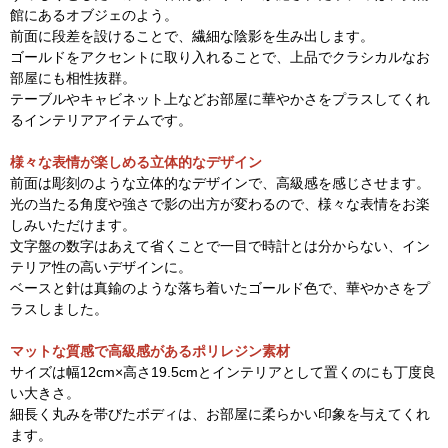
館にあるオブジェのよう。
前面に段差を設けることで、繊細な陰影を生み出します。
ゴールドをアクセントに取り入れることで、上品でクラシカルなお
部屋にも相性抜群。
テーブルやキャビネット上などお部屋に華やかさをプラスしてくれ
るインテリアアイテムです。
様々な表情が楽しめる立体的なデザイン
前面は彫刻のような立体的なデザインで、高級感を感じさせます。
光の当たる角度や強さで影の出方が変わるので、様々な表情をお楽
しみいただけます。
文字盤の数字はあえて省くことで一目で時計とは分からない、イン
テリア性の高いデザインに。
ベースと針は真鍮のような落ち着いたゴールド色で、華やかさをプ
ラスしました。
マットな質感で高級感があるポリレジン素材
サイズは幅12cm×高さ19.5cmとインテリアとして置くのにも丁度良
い大きさ。
細長く丸みを帯びたボディは、お部屋に柔らかい印象を与えてくれ
ます。