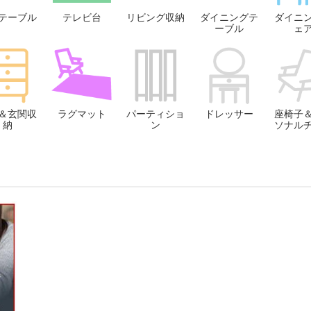
テーブル
テレビ台
リビング収納
ダイニングテ
ダイニ
ーブル
ェ
＆玄関収
ラグマット
パーティショ
ドレッサー
座椅子
納
ン
ソナル