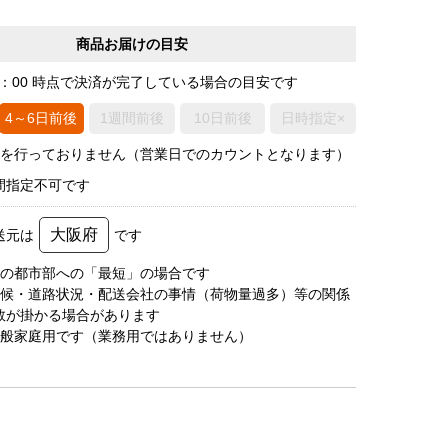
商品お届けの目安
0：00 時点で決済が完了している場合の目安です
4～6日前後
1週間前後
10日前後
日時指定×
荷を行っておりません（営業日でのカウントとなります）
間指定不可です
大阪府
送元は
です
圏の都市部への「最短」の場合です
天候・道路状況・配送会社の事情（荷物量過多）等の関係
数が掛かる場合があります
一般家庭用です（業務用ではありません）