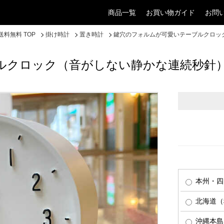
商品一覧
お買い物ガイド
お問
料無料 TOP
掛け時計
置き時計
鍵穴のフォルムが可愛いテーブルクロッ
ルクロック（音がしない静かな連続秒針
本州・四
北海道（税
沖縄本島（