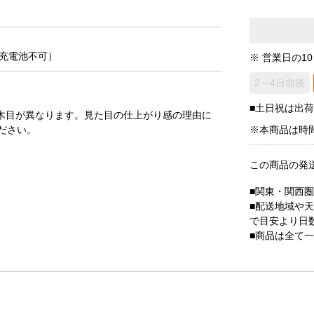
。充電池不可）
※ 営業日の1
2～4日前後
■土日祝は出
木目が異なります。見た目の仕上がり感の理由に
ださい。
※本商品は時
この商品の発
■関東・関西
■配送地域や
で目安より日
■商品は全て