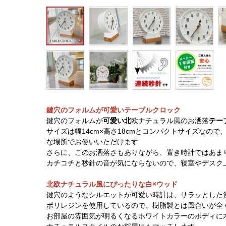
鍵穴のフォルムが可愛いテーブルクロック
鍵穴のフォルムが
可愛い北
欧ナチュラル風のお洒落
テー
サイズは幅14cm×高さ18cmとコンパクトサイズなの
な場所でお使いいただけます
さらに、このお洒落さもありながら、置き時計ではあま
カチコチと秒針の音が気にならないので、寝室やデスク
北欧ナチュラル風にぴったりな白×ウッド
鍵穴のようなシルエットが可愛い時計は、サラッとした
ポリレジンを使用しているので、樹脂製とは風合いが全
お部屋の雰囲気が明るくなるホワイトカラーのボディに