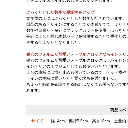
ナチュラルスタイルのお部屋にもマッチします。
ぷっくりとした数字が視認性をアップ
文字盤の上にはぷっくりとした数字が配されています。
凹凸のあるデザインにすることで立体感がでて、よりデ
数字や目盛り・短針にブラックカラーを使用、はっきり
長針に土台と同じ木製パーツを採用することで手作りの
チする仕上がりとなりました。
鍵穴のフォルムが可愛いテーブルクロックならインテリ
鍵穴のフォルムが
可愛いテーブルクロック
は、ハイセン
インテリアのオブジェとしてもお使いいただけます。
土台の底板には滑り止めも付いているので、ベッド横や
トイレの棚板に置いたりと置く場所を選びません。
ちょっと時間を確認できる時計はなくても困らないです
れます。
商品スペ
サイズ
幅14cm、奥行5.5cm、高さ18cm、重量約1.