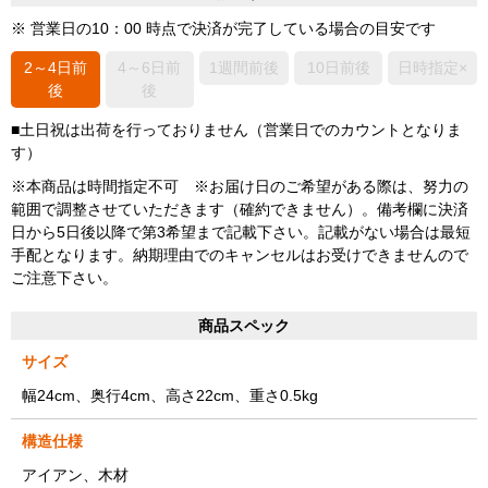
※ 営業日の10：00 時点で決済が完了している場合の目安です
2～4日前
4～6日前
1週間前後
10日前後
日時指定×
後
後
■土日祝は出荷を行っておりません（営業日でのカウントとなりま
す）
※本商品は時間指定不可 ※お届け日のご希望がある際は、努力の
範囲で調整させていただきます（確約できません）。備考欄に決済
日から5日後以降で第3希望まで記載下さい。記載がない場合は最短
手配となります。納期理由でのキャンセルはお受けできませんので
ご注意下さい。
商品スペック
サイズ
幅24cm、奥行4cm、高さ22cm、重さ0.5kg
構造仕様
アイアン、木材