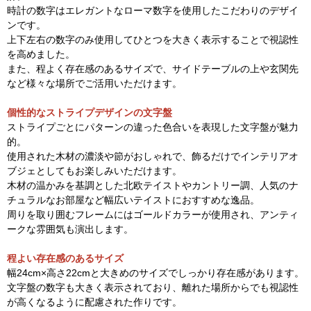
時計の数字はエレガントなローマ数字を使用したこだわりのデザイ
ンです。
上下左右の数字のみ使用してひとつを大きく表示することで視認性
を高めました。
また、程よく存在感のあるサイズで、サイドテーブルの上や玄関先
など様々な場所でご活用いただけます。
個性的なストライプデザインの文字盤
ストライプごとにパターンの違った色合いを表現した文字盤が魅力
的。
使用された木材の濃淡や節がおしゃれで、飾るだけでインテリアオ
ブジェとしてもお楽しみいただけます。
木材の温かみを基調とした北欧テイストやカントリー調、人気のナ
チュラルなお部屋など幅広いテイストにおすすめな逸品。
周りを取り囲むフレームにはゴールドカラーが使用され、アンティ
ークな雰囲気も演出します。
程よい存在感のあるサイズ
幅24cm×高さ22cmと大きめのサイズでしっかり存在感があります。
文字盤の数字も大きく表示されており、離れた場所からでも視認性
が高くなるように配慮された作りです。