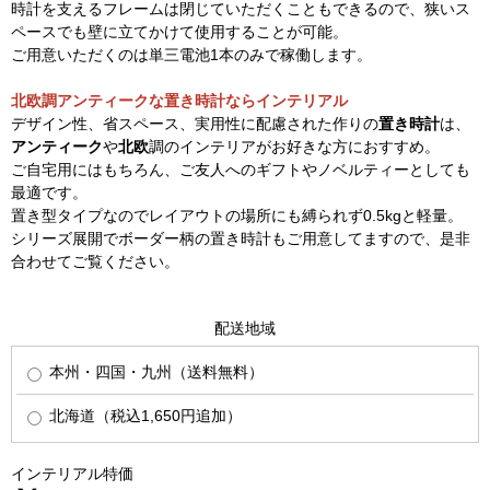
時計を支えるフレームは閉じていただくこともできるので、狭いス
ペースでも壁に立てかけて使用することが可能。
ご用意いただくのは単三電池1本のみで稼働します。
北欧調アンティークな置き時計ならインテリアル
デザイン性、省スペース、実用性に配慮された作りの
置き時計
は、
アンティーク
や
北欧
調のインテリアがお好きな方におすすめ。
ご自宅用にはもちろん、ご友人へのギフトやノベルティーとしても
最適です。
置き型タイプなのでレイアウトの場所にも縛られず0.5kgと軽量。
シリーズ展開でボーダー柄の置き時計もご用意してますので、是非
合わせてご覧ください。
配送地域
本州・四国・九州（送料無料）
北海道（税込1,650円追加）
インテリアル特価