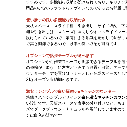
すすめです。多機能な収納が設けられており、キッチン
凹凸の少ないフラットなデザインなのですっとお部屋に
使い勝手の良い多機能な収納付き
天板スペース・スライド棚・引き出し・サイド収納・下
棚や引き出しは、スムーズに開閉しやすいスライドレー
設けられているので、家電による熱気を逃がして熱がこ
で高さ調節できるので、効率の良い収納が可能です。
オプションで拡張テーブルが選べます
オプションから作業スペースが拡張できるテーブルを選
の伸縮が可能な上に左右どちらでも設置が可能。テーブ
ウンターチェアを置けばちょっとした休憩スペースとし
利なオープン収納棚付きです。
激安！シンプルで白い幅89cmキッチンカウンター
洗練されたシンプルデザインの
白
色
激安キッチンカウン
い設計です。天板スペースで食事の盛り付けなど、ちょ
ズでダークブラウン・ナチュラルを展開していますので
ジは白色の販売です）