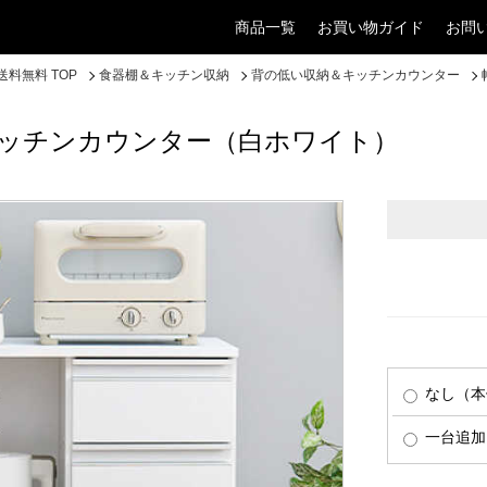
商品一覧
お買い物ガイド
お問
料無料 TOP
食器棚＆キッチン収納
背の低い収納＆キッチンカウンター
キッチンカウンター（白ホワイト）
なし（本
一台追加（