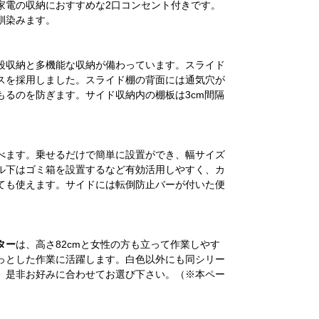
家電の収納におすすめな2口コンセント付きです。
馴染みます。
段収納と多機能な収納が備わっています。スライド
スを採用しました。スライド棚の背面には通気穴が
もるのを防ぎます。サイド収納内の棚板は3cm間隔
べます。乗せるだけで簡単に設置ができ、幅サイズ
ル下はゴミ箱を設置するなど有効活用しやすく、カ
ても使えます。サイドには転倒防止バーが付いた便
ター
は、高さ82cmと女性の方も立って作業しやす
っとした作業に活躍します。白色以外にも同シリー
、是非お好みに合わせてお選び下さい。（※本ペー