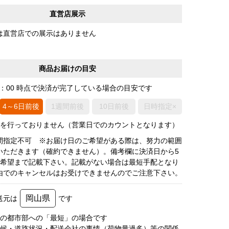
直営店展示
は直営店での展示はありません
商品お届けの目安
0：00 時点で決済が完了している場合の目安です
4～6日前後
1週間前後
10日前後
日時指定×
荷を行っておりません（営業日でのカウントとなります）
間指定不可 ※お届け日のご希望がある際は、努力の範囲
いただきます（確約できません）。備考欄に決済日から5
3希望まで記載下さい。記載がない場合は最短手配となり
由でのキャンセルはお受けできませんのでご注意下さい。
岡山県
送元は
です
圏の都市部への「最短」の場合です
天候・道路状況・配送会社の事情（荷物量過多）等の関係