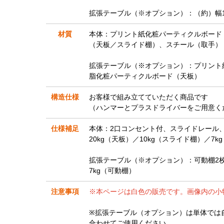
拡張テーブル（※オプション）：（約）幅104
材質
本体：プリント紙化粧パーティクルボード
（天板／スライド棚）、スチール（取手）
拡張テーブル（※オプション）：プリント
脂化粧パーティクルボード（天板）
構造仕様
お客様で組み立てていただく商品です
（ハンマーとプラスドライバーをご用意く
仕様補足
本体：2口コンセント付、スライドレール、
20kg（天板）／10kg（スライド棚）／7k
拡張テーブル（※オプション）：可動棚2枚（
7kg（可動棚）
注意事項
※本ページは白色の販売です。画像内の小
※拡張テーブル（オプション）は単体では
合わせてご使用ください。