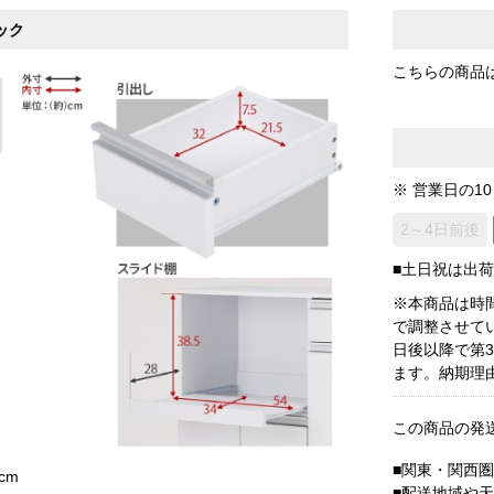
ック
こちらの商品
※ 営業日の1
2～4日前後
■土日祝は出
※本商品は時
で調整させて
日後以降で第
ます。納期理
この商品の発
■関東・関西
cm
■配送地域や