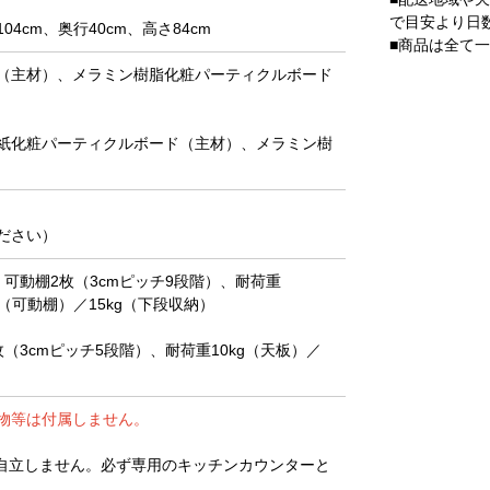
で目安より日
cm、奥行40cm、高さ84cm
■商品は全て
（主材）、メラミン樹脂化粧パーティクルボード
紙化粧パーティクルボード（主材）、メラミン樹
ださい）
可動棚2枚（3cmピッチ9段階）、耐荷重
g（可動棚）／15kg（下段収納）
3cmピッチ5段階）、耐荷重10kg（天板）／
物等は付属しません。
自立しません。必ず専用のキッチンカウンターと