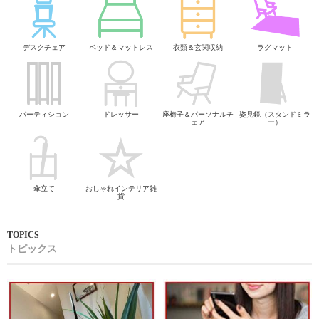
デスクチェア
ベッド＆マットレス
衣類＆玄関収納
ラグマット
パーティション
ドレッサー
座椅子＆パーソナルチ
姿見鏡（スタンドミラ
ェア
ー）
傘立て
おしゃれインテリア雑
貨
トピックス