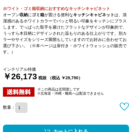
ホワイト・ゴミ箱収納におすすめなキッチンキャビネット
オープン
収納
に
ゴミ箱
が置ける便利な
キッチンキャビネット
は、清
潔感のあるホワイトカラーでパッと明るい印象をキッチンにプラス
します。でっぱった取手を避けたフラットなデザインが印象的で、
うっすら木目柄にデザインされた温もりのある仕上がりです。別カ
ラーやサイズをシリーズ展開もしていますのでお好みに合わせてお
選び下さい。（※本ページは扉付き・ホワイトウォッシュの販売で
す。）
インテリアル特価
￥26,173
税抜 （税込 ￥28,790）
※この商品は玄関渡しです
※北海道・沖縄・離島へは配送できません
数量：
カートに入れる