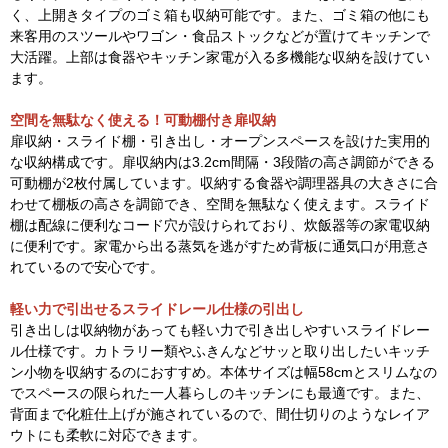
く、上開きタイプのゴミ箱も収納可能です。また、ゴミ箱の他にも
来客用のスツールやワゴン・食品ストックなどが置けてキッチンで
大活躍。上部は食器やキッチン家電が入る多機能な収納を設けてい
ます。
空間を無駄なく使える！可動棚付き扉収納
扉収納・スライド棚・引き出し・オープンスペースを設けた実用的
な収納構成です。扉収納内は3.2cm間隔・3段階の高さ調節ができる
可動棚が2枚付属しています。収納する食器や調理器具の大きさに合
わせて棚板の高さを調節でき、空間を無駄なく使えます。スライド
棚は配線に便利なコード穴が設けられており、炊飯器等の家電収納
に便利です。家電から出る蒸気を逃がすため背板に通気口が用意さ
れているので安心です。
軽い力で引出せるスライドレール仕様の引出し
引き出しは収納物があっても軽い力で引き出しやすいスライドレー
ル仕様です。カトラリー類やふきんなどサッと取り出したいキッチ
ン小物を収納するのにおすすめ。本体サイズは幅58cmとスリムなの
でスペースの限られた一人暮らしのキッチンにも最適です。また、
背面まで化粧仕上げが施されているので、間仕切りのようなレイア
ウトにも柔軟に対応できます。