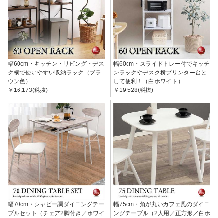
幅60cm・キッチン・リビング・デス
幅60cm・スライドトレー付でキッチ
ク横で使いやすい収納ラック（ブラ
ンラックやデスク横プリンター台と
ウン色）
して便利！（白ホワイト）
￥16,173(税抜)
￥19,528(税抜)
幅70cm・シャビー調ダイニングテー
幅75cm・角が丸いカフェ風のダイニ
ブルセット（チェア2脚付き／ホワイ
ングテーブル（2人用／正方形／白ホ