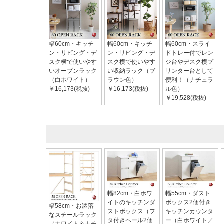
幅60cm・キッチ
幅60cm・キッチ
幅60cm・スライ
ン・リビング・デ
ン・リビング・デ
ドトレー付でレン
スク横で使いやす
スク横で使いやす
ジ台やデスク横プ
いオープンラック
い収納ラック（ブ
リンター台として
（白ホワイト）
ラウン色）
便利！（ナチュラ
￥16,173(税抜)
￥16,173(税抜)
ル色）
￥19,528(税抜)
幅82cm・白ホワ
幅55cm・ダスト
イトのキッチンダ
ボックス2個付き
幅58cm・お洒落
ストボックス（フ
キッチンカウンタ
なスチールラック
タ付きペール2個
ー（白ホワイト／
（ホワイト＆ナチ