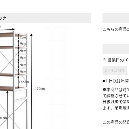
ック
こちらの商品
※ 営業日の1
2～4日前後
■土日祝は出
※本商品は時
で調整させて
日後以降で第
ます。納期理
この商品の発