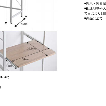
■関東・関西
■配送地域や
で目安より日
■商品は全て
.3kg
ト