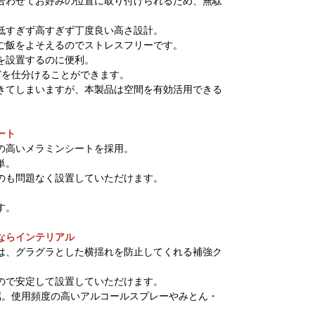
合わせてお好みの位置に取り付けられるため、無駄
低すぎず高すぎず丁度良い高さ設計。
ご飯をよそえるのでストレスフリーです。
を設置するのに便利。
どを仕分けることができます。
きてしまいますが、本製品は空間を有効活用できる
ート
の高いメラミンシートを採用。
単。
のも問題なく設置していただけます。
す。
ならインテリアル
は、グラグラとした横揺れを防止してくれる補強ク
ので安定して設置していただけます。
属。使用頻度の高いアルコールスプレーやみとん・