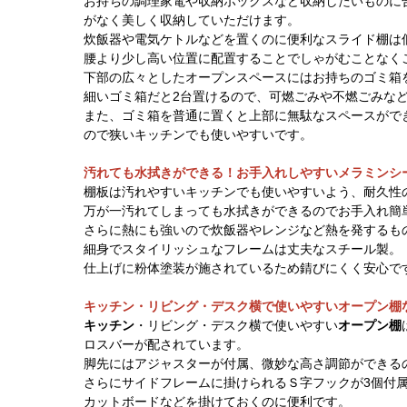
お持ちの調理家電や収納ボックスなど収納したいものに
がなく美しく収納していただけます。
炊飯器や電気ケトルなどを置くのに便利なスライド棚は
腰より少し高い位置に配置することでしゃがむことなく
下部の広々としたオープンスペースにはお持ちのゴミ箱
細いゴミ箱だと2台置けるので、可燃ごみや不燃ごみな
また、ゴミ箱を普通に置くと上部に無駄なスペースがで
ので狭いキッチンでも使いやすいです。
汚れても水拭きができる！お手入れしやすいメラミンシ
棚板は汚れやすいキッチンでも使いやすいよう、耐久性
万が一汚れてしまっても水拭きができるのでお手入れ簡
さらに熱にも強いので炊飯器やレンジなど熱を発するも
細身でスタイリッシュなフレームは丈夫なスチール製。
仕上げに粉体塗装が施されているため錆びにくく安心で
キッチン・リビング・デスク横で使いやすいオープン棚
キッチン
・リビング・デスク横で使いやすい
オープン棚
ロスバーが配されています。
脚先にはアジャスターが付属、微妙な高さ調節ができる
さらにサイドフレームに掛けられるＳ字フックが3個付
カットボードなどを掛けておくのに便利です。