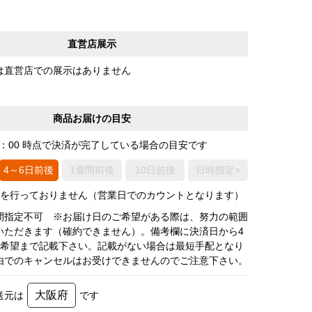
直営店展示
は直営店での展示はありません
商品お届けの目安
0：00 時点で決済が完了している場合の目安です
4～6日前後
1週間前後
10日前後
日時指定×
荷を行っておりません（営業日でのカウントとなります）
間指定不可 ※お届け日のご希望がある際は、努力の範囲
いただきます（確約できません）。備考欄に決済日から4
3希望まで記載下さい。記載がない場合は最短手配となり
由でのキャンセルはお受けできませんのでご注意下さい。
大阪府
送元は
です