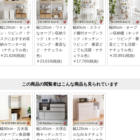
幅120cm・キッチ
幅120cm・ワイド
幅80cm・スライ
幅80cm・オープ
ン・リビング・デ
なオープン収納ラ
ド棚付オープンラ
ン収納棚（キッチ
スクにおすすめ収
ック（キッチン・
ック（キッチン・
ン・リビング・書
納カウンター台
リビング・書斎な
リビング・書斎ど
斎どこでも活躍・
（ナチュラル色）
ど・ナチュラル
こでも活躍・ナチ
ナチュラル色）
￥21,628(税抜)
色）
ュラル色）
￥20,891(税抜)
￥23,619(税抜)
￥17,700(税抜)
この商品の閲覧者はこんな商品も見られています
幅90cm・古木風
幅140cm・大理石
幅120cm・シンプ
のオープン食器棚
柄キッチンカウン
ルな白＆ナチュラ
（レッドオーク色
ター（白ホワイ
ルのキッチンカウ