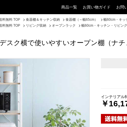
商品一覧
お買い物ガイド
お問
料無料 TOP
食器棚＆キッチン収納
食器棚（～幅65cm）
幅60cm・キ
料無料 TOP
リビング収納
オープンラック
幅60cm・キッチン・リビ
・デスク横で使いやすいオープン棚（ナチ
インテリアル
￥16,1