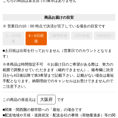
こちらの商品は直営店での展示はありません
商品お届けの目安
※ 営業日の10：00 時点で決済が完了している場合の目安です
2～4日前
4～6日前
1週間前後
10日前後
日時指定×
後
後
■土日祝は出荷を行っておりません（営業日でのカウントとなりま
す）
※本商品は時間指定不可 ※お届け日のご希望がある際は、努力の
範囲で調整させていただきます（確約できません）。備考欄に決済
日から4日後以降で第3希望まで記載下さい。記載がない場合は最短
手配となります。納期理由でのキャンセルはお受けできませんので
ご注意下さい。
大阪府
この商品の発送元は
です
■関東・関西圏の都市部への「最短」の場合です
■配送地域や天候・道路状況・配送会社の事情（荷物量過多）等の関