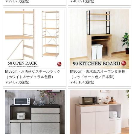
￥29,073(税抜)
￥40,891(税抜)
幅58cm・お洒落なスチールラック
幅90cm・古木風のオープン食器棚
（ホワイト＆ナチュラル色棚）
（レッドオーク色／日本製）
￥24,073(税抜)
￥43,164(税抜)