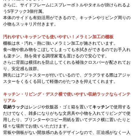
さらに、サイドフレームにスプレーボトルやタオルが掛けられるよ
うS字フック3個付属。
本体のサイドも有効活用ができるので、キッチンやリビング周りの
小物もスッキリ片付きます。
汚れやすいキッチンでも使いやすい！メラミン加工の棚板
棚板は水・汚れ・熱に強いメラミン加工が施されています。
食べ物や飲み物をこぼしてしまっても水拭きができるのでお手入れ
も楽チン、熱を発する調理家電も置けるので安心です。
さらに背面は横揺れを防止してくれる補強クロスバーが配されてお
り、安定感も抜群。
脚先にはアジャスターが付いているので、グラグラする際はアジャ
スターをくるくる回して軽微のがたつきを抑えてくれます。
キッチン・リビング・デスク横で使いやすい収納ラックならインテ
リアル
収納ラック
はレンジや炊飯器・ゴミ箱を置いて
キッチン
で使用する
だけでなく、雑多になりがちな文房具や小物を入れてリビングで使
用したり、プリンターやコピー用紙を置いてデスク横に置いたりと
様々な場所でお使いいただけます。
背板や側板がない開放感のあるデザインなので、圧迫感がなく一人