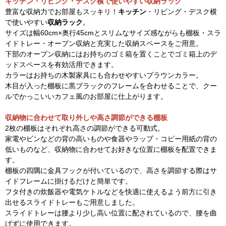
キッチン・リビング・デスク横で使いやすい収納ラック
豊富な収納力でお部屋もスッキリ！
キッチン
・リビング・デスク横
で使いやすい
収納ラック
。
サイズは幅60cm×奥行45cmとスリムなサイズ感ながらも棚板・スラ
イドトレー・オープン収納と充実した収納スペースをご用意。
下部のオープン収納にはお持ちのゴミ箱を置くことでゴミ箱上のデ
ッドスペースを有効活用できます。
カラーはお持ちの木製家具にも合わせやすいブラウンカラー。
木目が入った棚板に黒ブラックのフレームを合わせることで、クー
ルでかっこいいカフェ風のお部屋に仕上がります。
収納物に合わせて取り外しや高さ調節ができる棚板
2枚の棚板はそれぞれ高さの調節ができる可動式。
家電やビンなどの背の高いものや食器やラップ・コピー用紙の背の
低いものなど、収納物に合わせてお好きな位置に棚板を配置できま
す。
棚板の四隅に金具フックが付いているので、高さを調節する際はサ
イドフレームに掛けるだけと簡単です。
フタ付きの炊飯器や電気ケトルなどを快適に使えるよう前方に引き
出せるスライドトレーもご用意しました。
スライドトレーは腰より少し高い位置に配されているので、腰を曲
げずに使用できます。