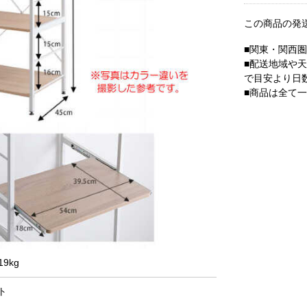
この商品の発
■関東・関西
■配送地域や
で目安より日
■商品は全て
9kg
ト