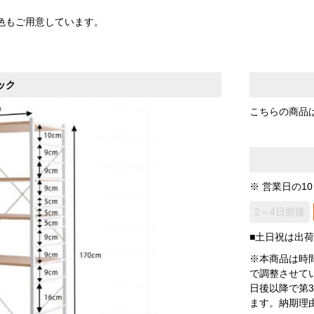
色もご用意しています。
ック
こちらの商品
※ 営業日の1
2～4日前後
■土日祝は出
※本商品は時
で調整させて
日後以降で第
ます。納期理