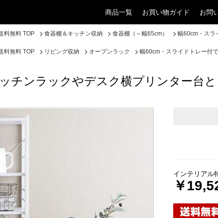
商品一覧
お買い物ガイド
お問
料無料 TOP
食器棚＆キッチン収納
食器棚（～幅65cm）
幅60cm・ス
料無料 TOP
リビング収納
オープンラック
幅60cm・スライドトレー
でキッチンラックやデスク横プリンター台
インテリアル
￥19,5