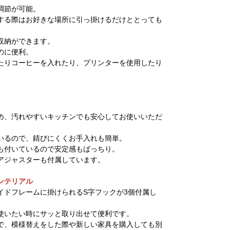
調節が可能。
する際はお好きな場所に引っ掛けるだけととっても
収納ができます。
のに便利。
たりコーヒーを入れたり、プリンターを使用したり
め、汚れやすいキッチンでも安心してお使いいただ
いるので、錆びにくくお手入れも簡単。
も付いているので安定感もばっちり。
アジャスターも付属しています。
ンテリアル
イドフレームに掛けられるS字フックが3個付属し
使いたい時にサッと取り出せて便利です。
で、模様替えをした際や新しい家具を購入しても別