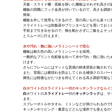
天板・スライド棚・底板を除いた棚板はそれぞれ高さの
棚板の四隅にフック金具が付いているので、高さを調節
簡単。
棚板を外して使用もできるので、背の高いものも楽々に
スライドトレーは炊飯器やプリンターなどを置いておく
手前まで引き出せるので、物を動かさずにご飯をよそっ
とスムーズに行えます。
水や汚れ・熱に強いメラミンシートで安心
棚板は耐久性の高いメラミンシートを採用。
一般的なプリント化粧板を比べて水や汚れ・熱に強いた
けます。
さらにフレームにはマットな質感の粉体塗装が施されて
また、背面には横揺れを防止してくれる補強クロスバー
脚先には軽微ながたつきを抑えてくれる高さ調節可能な
白ホワイトのスライドトレー付のキッチンラックならイ
白
ホワイトの
スライドトレー
付の
キッチンラック
は、サ
ます。
スプレーボトルやタオル、ミトンなどが掛けられるので
キッチンやリビング・書斎などどんな場所でも使えるの