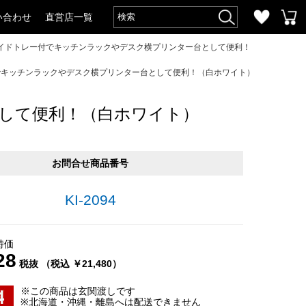
い合わせ
直営店一覧
ライドトレー付でキッチンラックやデスク横プリンター台として便利！
付でキッチンラックやデスク横プリンター台として便利！（白ホワイト）
として便利！（白ホワイト）
お問合せ商品番号
KI-2094
特価
28
税抜 （税込 ￥21,480）
※この商品は玄関渡しです
※北海道・沖縄・離島へは配送できません