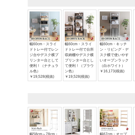
幅60cm・スライ
幅60cm・スライ
幅60cm・キッチ
ドトレー付でレン
ドトレー付で台所
ン・リビング・デ
ジ台やデスク横プ
収納棚やデスク横
スク横で使いやす
リンター台として
プリンター台とし
いオープンラック
便利！（ナチュラ
て便利！（ブラウ
（白ホワイト）
ル色）
ン色）
￥16,173(税抜)
￥19,528(税抜)
￥19,528(税抜)
幅58cm～78cm・
幅67cm・オープ