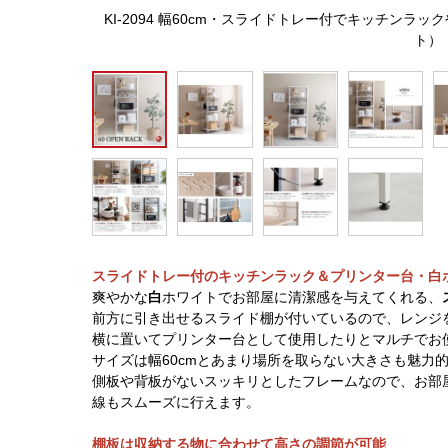
KI-2094 幅60cm・スライドトレー付でキッチン
ト）
スライドトレー付のキッチンラック＆プリンター台・白
爽やかな
白
ホワイトでお部屋に清潔感を与えてくれる、
前方に引き出せるスライド棚が付いているので、レンジ
横に置いてプリンター台として使用したりとマルチでお
サイズは幅60cmとあまり場所を取らない大きさも魅力
側板や背板がないスッキリとしたフレームなので、お部
線もスムーズに行えます。
棚板は収納する物に合わせて高さの調節が可能