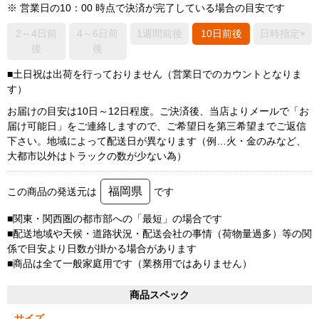
※ 営業日の10：00 時点で決済が完了している場合の目安です
2～4日前
4～6日前
1週間前後
10日前後
日時指定×
後
後
■土日祝は出荷を行っておりません（営業日でのカウントとなりま
す）
お届けの目安は10日～12日程度。ご決済後、当店よりメールで「お
届け可能日」をご連絡しますので、ご希望日を第三希望までご返信
下さい。地域によって配送日が異なります（例…火・金のみなど、
大都市以外はトラックの数が少ない為）
福岡県
この商品の発送元は
です
■関東・関西圏の都市部への「最短」の場合です
■配送地域や天候・道路状況・配送会社の事情（荷物量過多）等の関
係で目安より日数が掛かる場合があります
■商品は全て一般家庭用です（業務用ではありません）
商品スペック
サイズ