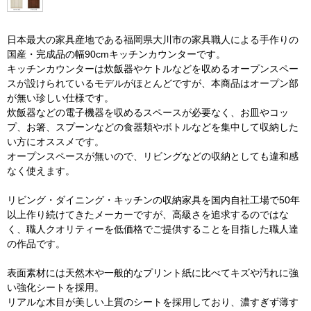
日本最大の家具産地である福岡県大川市の家具職人による手作りの
国産・完成品の幅90cmキッチンカウンターです。
キッチンカウンターは炊飯器やケトルなどを収めるオープンスペー
スが設けられているモデルがほとんどですが、本商品はオープン部
が無い珍しい仕様です。
炊飯器などの電子機器を収めるスペースが必要なく、お皿やコッ
プ、お箸、スプーンなどの食器類やボトルなどを集中して収納した
い方にオススメです。
オープンスペースが無いので、リビングなどの収納としても違和感
なく使えます。
リビング・ダイニング・キッチンの収納家具を国内自社工場で50年
以上作り続けてきたメーカーですが、高級さを追求するのではな
く、職人クオリティーを低価格でご提供することを目指した職人達
の作品です。
表面素材には天然木や一般的なプリント紙に比べてキズや汚れに強
い強化シートを採用。
リアルな木目が美しい上質のシートを採用しており、濃すぎず薄す