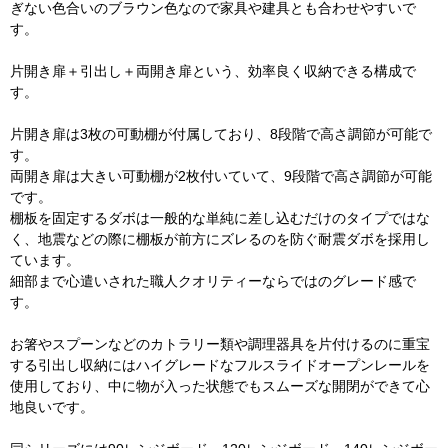
ぎない色合いのブラウン色なので家具や建具とも合わせやすいで
す。
片開き扉＋引出し＋両開き扉という、効率良く収納できる構成で
す。
片開き扉は3枚の可動棚が付属しており、8段階で高さ調節が可能で
す。
両開き扉は大きい可動棚が2枚付いていて、9段階で高さ調節が可能
です。
棚板を固定するダボは一般的な単純に差し込むだけのタイプではな
く、地震などの際に棚板が前方にズレるのを防ぐ耐震ダボを採用し
ています。
細部まで心遣いされた職人クオリティーならではのグレード感で
す。
お箸やスプーンなどのカトラリー類や調理器具を片付けるのに重宝
する引出し収納にはハイグレードなフルスライドオープンレールを
使用しており、中に物が入った状態でもスムーズな開閉ができて心
地良いです。