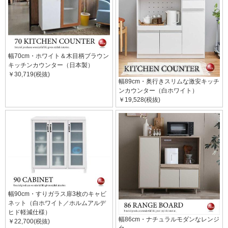
幅70cm・ホワイト＆木目柄ブラウン
キッチンカウンター（日本製）
￥30,719(税抜)
幅89cm・奥行きスリムな激安キッチ
ンカウンター（白ホワイト）
￥19,528(税抜)
幅90cm・すりガラス扉3枚のキャビ
ネット（白ホワイト／ホルムアルデ
ヒド軽減仕様）
幅86cm・ナチュラルモダンなレンジ
￥22,700(税抜)