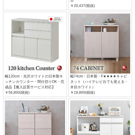
台
￥20,437(税抜)
幅120cm・光沢ホワイトの日本製キ
幅74cm・日本製・F★★★★キャビ
ッチンカウンター・間仕切りOK・完
ネット（ハイテレビ台でも使える・
成品【搬入設置サービス対応】
木目ホワイト）
￥56,800(税抜)
￥18,800(税抜)