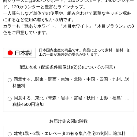
同シリーズには90レンジボード、120レンジボード、140レンジボー
ド、120カウンターと豊富なラインナップ。
一人暮らしなど単体での使用や、組み合わせて豪華なキッチン収納
にするなど使用の幅が広い収納です。
カラーも「艶ありホワイト」「木目ホワイト」「木目ブラウン」の3
色をご用意しています。
日本国内生産の商品です。商品によって素材・部材・加
工の一部が海外製の場合があります。
配送地域（配送条件画像(1)(2)(3)についての同意）
同意する…関東・関西・東海・北陸・中国・四国・九州…送
料無料
同意する…東北（青森・岩手・宮城・秋田・山形・福島）…
税抜4500円追加
お届け先玄関の階数
建物1階～2階・エレベータの有る集合住宅の玄関…追加料