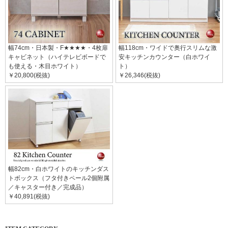
幅74cm・日本製・F★★★★・4枚扉
幅118cm・ワイドで奥行スリムな激
キャビネット（ハイテレビボードで
安キッチンカウンター（白ホワイ
も使える・木目ホワイト）
ト）
￥20,800(税抜)
￥26,346(税抜)
幅82cm・白ホワイトのキッチンダス
トボックス（フタ付きペール2個附属
／キャスター付き／完成品）
￥40,891(税抜)