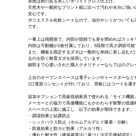
表面は艶のある美しいホワイトグロス仕上げ。
天然木や一般的なプリント紙に比べて汚れや水分に強い
安心です。
ポリエステル化粧シートなので、油分やシミがついても
です。
一番上は両開扉で、内部が煩雑でも扉を閉めればスッキ
内部は可動棚が1枚付属しており、5段階で高さ調節可能
また、棚板を固定するダボは一般的な単純に差し込むだ
るのを防ぐ耐震ダボを採用しています。
細部まで心遣いされた職人クオリティーならではのグレ
上台のオープンスペースは電子レンジやトースターなど
1口電源コンセントが付いており、背板にはコードを通
追加オプションで高級収納家具で使われる「モイス機能
メーカーとの協力で高価機能にもかかわらず衝撃の低価
スペースの上面に施工し、以下の効果が期待できます。
・調湿効果と結露防止
・シックハウス防止（ホルムアルデヒド吸着・分解）
・防臭効果と防カビ効果（アルカリ性）
・優れた耐火性（建築基準法に基づく法定不燃材認定）