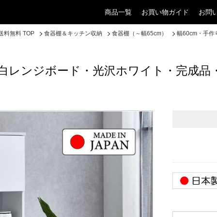
商品一覧
お買い物ガイド
お問
料無料 TOP
食器棚＆キッチン収納
食器棚（～幅65cm）
幅60cm・手
り白レンジボード・光沢ホワイト・完成品