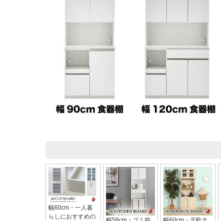
幅60cm・一人暮
らしにおすすめの
幅58cm・ゴミ箱
幅60cm・北欧テ