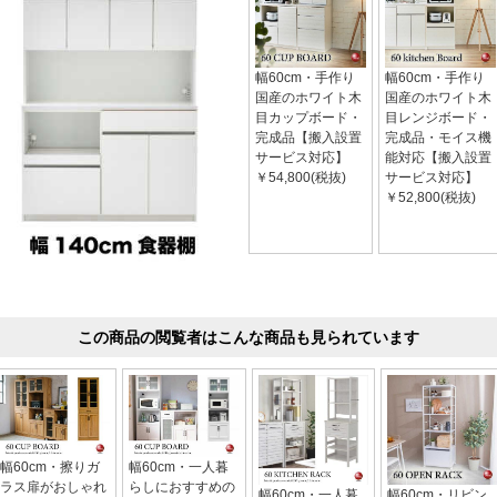
幅60cm・手作り
幅60cm・手作り
国産のホワイト木
国産のホワイト木
目カップボード・
目レンジボード・
完成品【搬入設置
完成品・モイス機
サービス対応】
能対応【搬入設置
￥54,800(税抜)
サービス対応】
￥52,800(税抜)
この商品の閲覧者はこんな商品も見られています
幅60cm・擦りガ
幅60cm・一人暮
ラス扉がおしゃれ
らしにおすすめの
幅60cm・一人暮
幅60cm・リビン