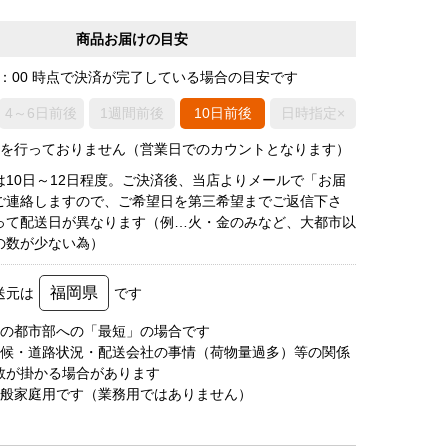
商品お届けの目安
0：00 時点で決済が完了している場合の目安です
4～6日前後
1週間前後
10日前後
日時指定×
荷を行っておりません（営業日でのカウントとなります）
は10日～12日程度。ご決済後、当店よりメールで「お届
ご連絡しますので、ご希望日を第三希望までご返信下さ
って配送日が異なります（例…火・金のみなど、大都市以
の数が少ない為）
福岡県
送元は
です
圏の都市部への「最短」の場合です
天候・道路状況・配送会社の事情（荷物量過多）等の関係
数が掛かる場合があります
一般家庭用です（業務用ではありません）