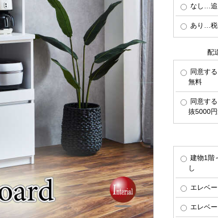
なし…追
あり…税抜
配
同意する
無料
同意する
抜5000
建物1階
し
エレベー
エレベー