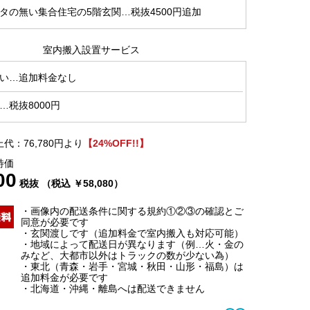
タの無い集合住宅の5階玄関…税抜4500円追加
室内搬入設置サービス
い…追加料金なし
…税抜8000円
代：76,780円より
【24%OFF!!】
特価
00
税抜 （税込 ￥58,080）
・画像内の配送条件に関する規約①②③の確認とご
同意が必要です
・玄関渡しです（追加料金で室内搬入も対応可能）
・地域によって配送日が異なります（例…火・金の
みなど、大都市以外はトラックの数が少ない為）
・東北（青森・岩手・宮城・秋田・山形・福島）は
追加料金が必要です
・北海道・沖縄・離島へは配送できません