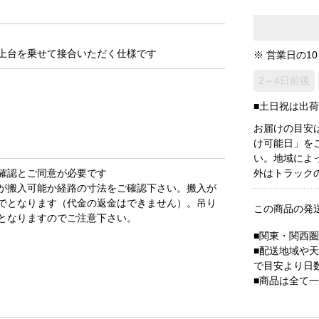
上台を乗せて接合いただく仕様です
※ 営業日の1
2～4日前後
■土日祝は出
お届けの目安
け可能日」を
い。地域によ
確認とご同意が必要です
外はトラック
が搬入可能か経路の寸法をご確認下さい。搬入が
でとなります（代金の返金はできません）。吊り
この商品の発
となりますのでご注意下さい。
■関東・関西
■配送地域や
で目安より日
■商品は全て