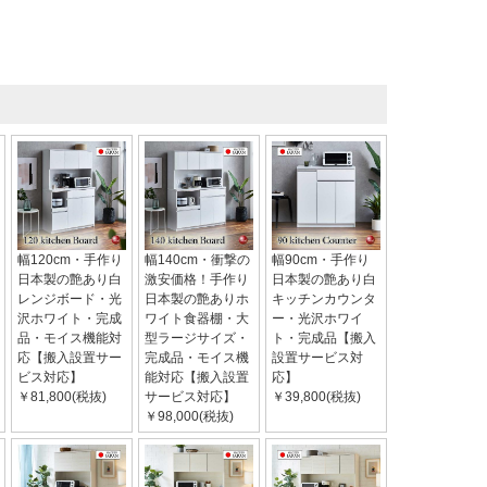
幅120cm・手作り
幅140cm・衝撃の
幅90cm・手作り
日本製の艶あり白
激安価格！手作り
日本製の艶あり白
レンジボード・光
日本製の艶ありホ
キッチンカウンタ
沢ホワイト・完成
ワイト食器棚・大
ー・光沢ホワイ
品・モイス機能対
型ラージサイズ・
ト・完成品【搬入
応【搬入設置サー
完成品・モイス機
設置サービス対
ビス対応】
能対応【搬入設置
応】
￥81,800(税抜)
サービス対応】
￥39,800(税抜)
￥98,000(税抜)