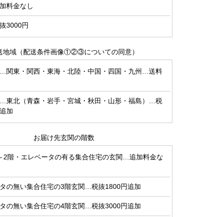
加料金なし
3000円
送地域（配送条件画像①②③についての同意）
…関東・関西・東海・北陸・中国・四国・九州…送料
…東北（青森・岩手・宮城・秋田・山形・福島）…税
円追加
お届け先玄関の階数
～2階・エレベータの有る集合住宅の玄関…追加料金な
タの無い集合住宅の3階玄関…税抜1800円追加
タの無い集合住宅の4階玄関…税抜3000円追加