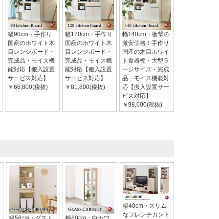
幅90cm・手作り
幅120cm・手作り
幅140cm・衝撃の
国産のホワイト木
国産のホワイト木
激安価格！手作り
目レンジボード・
目レンジボード・
国産の木目ホワイ
完成品・モイス機
完成品・モイス機
ト食器棚・大型ラ
能対応【搬入設置
能対応【搬入設置
ージサイズ・完成
サービス対応】
サービス対応】
品・モイス機能対
￥66,800(税抜)
￥81,800(税抜)
応【搬入設置サー
ビス対応】
￥98,000(税抜)
幅40cm・スリム
なフレンチカント
幅58cm・ダスト
幅60cm・白ホワ