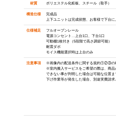
材質
ポリエステル化粧板、スチール（取手）
構造仕様
完成品
上下ユニットは完成状態、お客様で下台に
仕様補足
フルオープンレール
電源コンセント…上台1口、下台1口
可動棚1枚付き（5段階で高さ調節可能）
耐震ダボ
モイス機能選択時は上台のみ
注意事項
※画像内の配送条件に関する規約①②③の
※室内搬入サービスをご希望の際は、商品
できない事が判明した場合は可能な位置ま
下げ作業等が発生した場合、別途実費請求