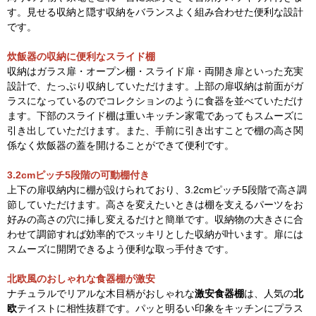
す。見せる収納と隠す収納をバランスよく組み合わせた便利な設計
です。
炊飯器の収納に便利なスライド棚
収納はガラス扉・オープン棚・スライド扉・両開き扉といった充実
設計で、たっぷり収納していただけます。上部の扉収納は前面がガ
ラスになっているのでコレクションのように食器を並べていただけ
ます。下部のスライド棚は重いキッチン家電であってもスムーズに
引き出していただけます。また、手前に引き出すことで棚の高さ関
係なく炊飯器の蓋を開けることができて便利です。
3.2cmピッチ5段階の可動棚付き
上下の扉収納内に棚が設けられており、3.2cmピッチ5段階で高さ調
節していただけます。高さを変えたいときは棚を支えるパーツをお
好みの高さの穴に挿し変えるだけと簡単です。収納物の大きさに合
わせて調節すれば効率的でスッキリとした収納が叶います。扉には
スムーズに開閉できるよう便利な取っ手付きです。
北欧風のおしゃれな食器棚が激安
ナチュラルでリアルな木目柄がおしゃれな
激安食器棚
は、人気の
北
欧
テイストに相性抜群です。パッと明るい印象をキッチンにプラス