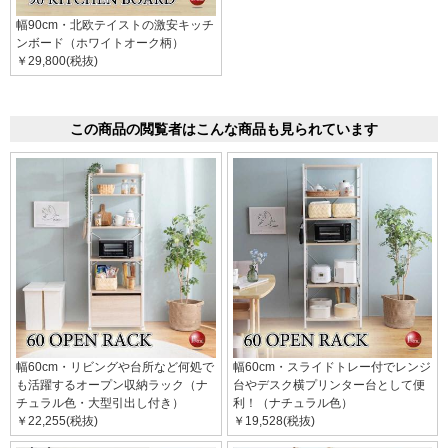
幅90cm・北欧テイストの激安キッチ
ンボード（ホワイトオーク柄）
￥29,800(税抜)
この商品の閲覧者はこんな商品も見られています
幅60cm・リビングや台所など何処で
幅60cm・スライドトレー付でレンジ
も活躍するオープン収納ラック（ナ
台やデスク横プリンター台として便
チュラル色・大型引出し付き）
利！（ナチュラル色）
￥22,255(税抜)
￥19,528(税抜)