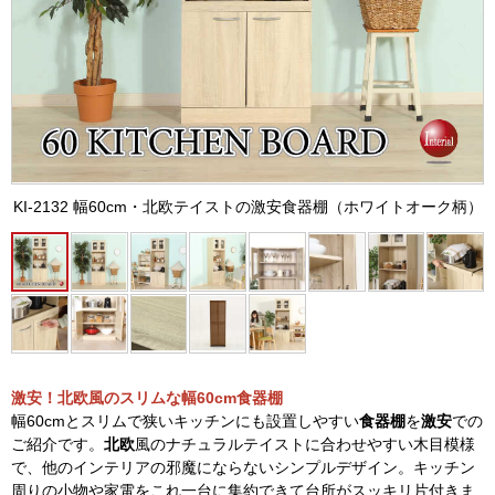
KI-2132 幅60cm・北欧テイストの激安食器棚（ホワイトオーク柄）
激安！北欧風のスリムな幅60cm食器棚
幅60cmとスリムで狭いキッチンにも設置しやすい
食器棚
を
激安
での
ご紹介です。
北欧
風のナチュラルテイストに合わせやすい木目模様
で、他のインテリアの邪魔にならないシンプルデザイン。キッチン
周りの小物や家電をこれ一台に集約できて台所がスッキリ片付きま