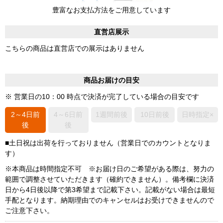
豊富なお支払方法をご用意しています
直営店展示
こちらの商品は直営店での展示はありません
商品お届けの目安
※ 営業日の10：00 時点で決済が完了している場合の目安です
2～4日前
4～6日前
1週間前後
10日前後
日時指定×
後
後
■土日祝は出荷を行っておりません（営業日でのカウントとなりま
す）
※本商品は時間指定不可 ※お届け日のご希望がある際は、努力の
範囲で調整させていただきます（確約できません）。備考欄に決済
日から4日後以降で第3希望まで記載下さい。記載がない場合は最短
手配となります。納期理由でのキャンセルはお受けできませんので
ご注意下さい。