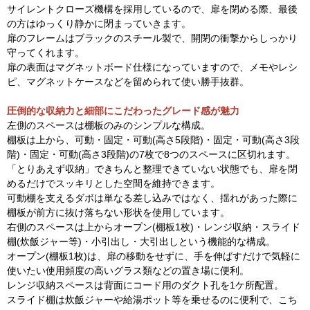
サイレントクローズ機構を採用しているので、扉を閉める際、最後
の方はゆっくり静かに閉まっていきます。
扉のフレームはブラックのスチール製で、開閉の衝撃からしっかり
守ってくれます。
扉の表面はマグネットボード仕様になっていますので、メモやレシ
ピ、マグネットケースなどを留められて使い勝手抜群。
圧倒的な収納力と細部にこだわったグレード感が魅力
左側のスペースは棚板のみのシンプルな構成。
棚板は上から、可動・固定・可動(高さ5段階)・固定・可動(高さ3段
階)・固定・可動(高さ3段階)の7枚で8つのスペースに区切れます。
「とりあえず収納」できちんと整理できていない状態でも、扉を閉
めるだけでスッキリとした空間を維持できます。
可動棚を支えるダボは単なる差し込みではなく、揺れがあった際に
棚板が前方に抜け落ちない形状を使用しています。
右側のスペースは上からオープン(棚板1枚)・レンジ収納・スライド
棚(炊飯ジャー等)・小引出し・大引出しという機能的な構成。
オープン(棚板1枚)は、扉の移動をせずに、手を伸ばすだけで気軽に
使いたい使用頻度の高いグラス類などの置き場に便利。
レンジ収納スペースは背面にコード用のダクト孔を1ケ所配置。
スライド棚は炊飯ジャーや給湯ポット等を乗せるのに便利で、こち