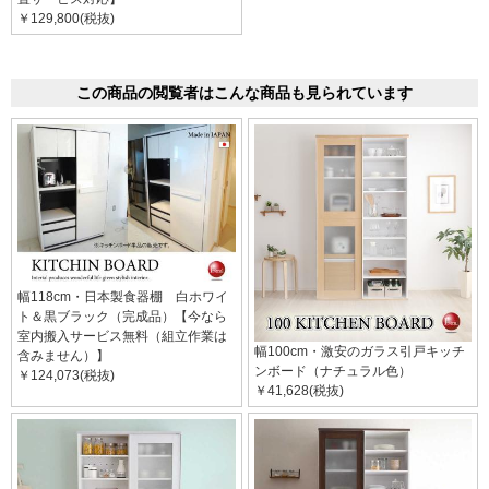
￥129,800(税抜)
この商品の閲覧者はこんな商品も見られています
幅118cm・日本製食器棚 白ホワイ
ト＆黒ブラック（完成品）【今なら
室内搬入サービス無料（組立作業は
幅100cm・激安のガラス引戸キッチ
含みません）】
ンボード（ナチュラル色）
￥124,073(税抜)
￥41,628(税抜)