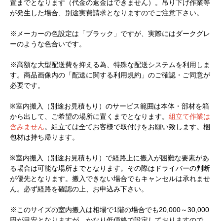
置までとなります（代金の返金はできません）。吊り下げ作業等
が発生した場合、別途実費請求となりますのでご注意下さい。
※メーカーの色設定は「ブラック」ですが、実際にはダークグレ
ーのような色合いです。
※高額な大型配送費を抑える為、特殊な配送システムを利用しま
す。商品画像内の「配送に関する利用規約」のご確認・ご同意が
必要です。
※室内搬入（別途お見積もり）のサービス範囲は本体・部材を箱
から出して、ご希望の場所に置くまでとなります。
組立て作業は
含みません
。組立ては全てお客様で取付けをお願い致します。梱
包材は持ち帰ります。
※室内搬入（別途お見積もり）で経路上に搬入が困難な要素があ
る場合は可能な場所までとなります。その際はドライバーの判断
が優先となります。搬入できない場合でもキャンセルは承れませ
ん。必ず経路を確認の上、お申込み下さい。
※このサイズの室内搬入は相場で1階の場合でも20,000～30,000
円が目安となりますが、かなり低価格で設定しておりますので、