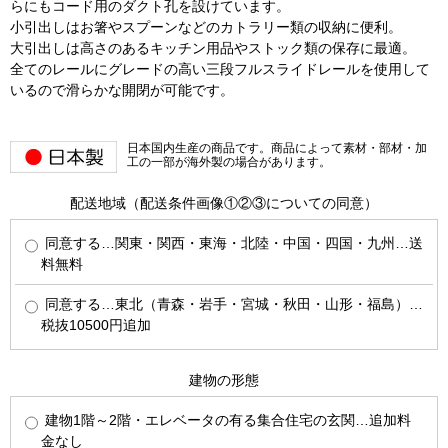
らにもコード用のダクト孔を設けています。
小引出しはお箸やスプーンなどのカトラリー類の収納に便利。
大引出しは高さのあるキッチン用品やストック類の保存に最適。
全てのレールにグレードの高い三段フルスライドレールを使用して
いるので滑らかな開閉が可能です。
日本国内生産の商品です。商品によって素材・部材・加
工の一部が海外製の場合があります。
配送地域（配送条件画像①②③についての同意）
同意する…関東・関西・東海・北陸・中国・四国・九州…送
料無料
同意する…東北（青森・岩手・宮城・秋田・山形・福島）…
税抜10500円追加
建物の形態
建物1階～2階・エレベータの有る集合住宅の玄関…追加料
金なし