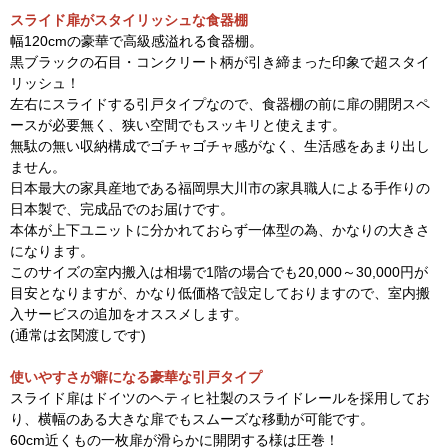
スライド扉がスタイリッシュな食器棚
幅120cmの豪華で高級感溢れる食器棚。
黒ブラックの石目・コンクリート柄が引き締まった印象で超スタイ
リッシュ！
左右にスライドする引戸タイプなので、食器棚の前に扉の開閉スペ
ースが必要無く、狭い空間でもスッキリと使えます。
無駄の無い収納構成でゴチャゴチャ感がなく、生活感をあまり出し
ません。
日本最大の家具産地である福岡県大川市の家具職人による手作りの
日本製で、完成品でのお届けです。
本体が上下ユニットに分かれておらず一体型の為、かなりの大きさ
になります。
このサイズの室内搬入は相場で1階の場合でも20,000～30,000円が
目安となりますが、かなり低価格で設定しておりますので、室内搬
入サービスの追加をオススメします。
(通常は玄関渡しです)
使いやすさが癖になる豪華な引戸タイプ
スライド扉はドイツのヘティヒ社製のスライドレールを採用してお
り、横幅のある大きな扉でもスムーズな移動が可能です。
60cm近くもの一枚扉が滑らかに開閉する様は圧巻！