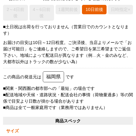
2～4日前
4～6日前
1週間前後
10日前後
日時指定×
後
後
■土日祝は出荷を行っておりません（営業日でのカウントとなりま
す）
お届けの目安は10日～12日程度。ご決済後、当店よりメールで「お
届け可能日」をご連絡しますので、ご希望日を第三希望までご返信
下さい。地域によって配送日が異なります（例…火・金のみなど、
大都市以外はトラックの数が少ない為）
福岡県
この商品の発送元は
です
■関東・関西圏の都市部への「最短」の場合です
■配送地域や天候・道路状況・配送会社の事情（荷物量過多）等の関
係で目安より日数が掛かる場合があります
■商品は全て一般家庭用です（業務用ではありません）
商品スペック
サイズ