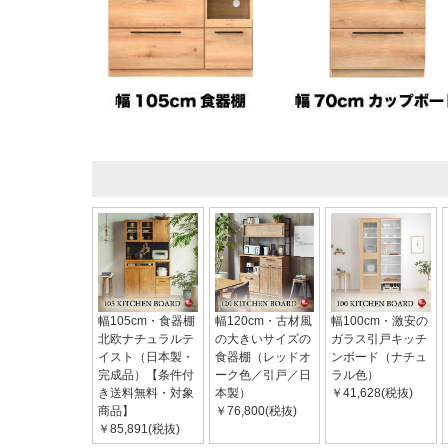
幅105cm・食器棚
幅120cm・古材風
幅100cm・激安の
北欧ナチュラルテ
の大きいサイズの
ガラス引戸キッチ
イスト（日本製・
食器棚（レッドオ
ンボード（ナチュ
完成品）【条件付
ーク色／引戸／日
ラル色）
き送料無料・対象
本製）
￥41,628(税抜)
商品】
￥76,800(税抜)
￥85,891(税抜)