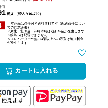
特価
91
税抜 （税込 ￥96,790）
※本商品は条件付き送料無料です（配送条件につい
ての同意必要）
※東北・北海道・沖縄本島は追加料金が発生します
※離島へは配送できません
※エレベーターの無い3階以上への設置は追加料金
が発生します
カートに入れる