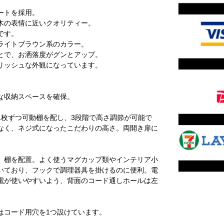
ートを採用。
木の表情に近いクオリティー。
です。
ライトブラウン系のカラー。
とで、お洒落度がグンとアップ。
リッシュな外観になっています。
な収納スペースを確保。
1枚ずつ可動棚を配し、3段階で高さ調節が可能で
なく、ネジ式になったこだわりの高さ。両開き扉に
、棚を配置。よく使うマグカップ類やインテリア小
いており、フックで調理器具を掛けるのに便利。電
電が使いやすいよう、背面のコード通しホールは左
はコード用穴を1つ設けています。