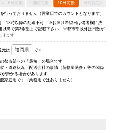
4～6日前後
1週間前後
10日前後
日時指定×
荷を行っておりません（営業日でのカウントとなります）
可、18時以降の配送不可 ※お届け希望日は備考欄に決
日後以降で第3希望まで記載下さい ※都市部以外は日数が
あります
福岡県
送元は
です
圏の都市部への「最短」の場合です
天候・道路状況・配送会社の事情（荷物量過多）等の関係
数が掛かる場合があります
一般家庭用です（業務用ではありません）