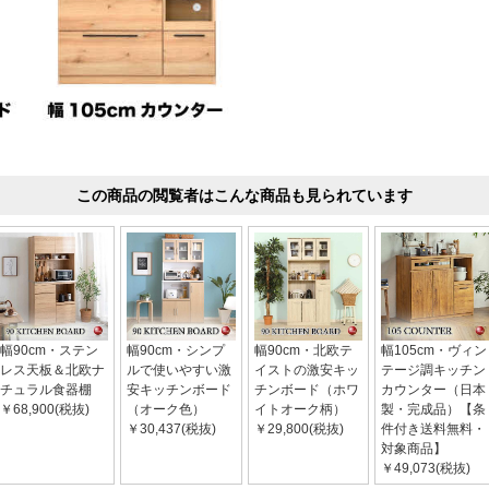
この商品の閲覧者はこんな商品も見られています
幅90cm・ステン
幅90cm・シンプ
幅90cm・北欧テ
幅105cm・ヴィン
レス天板＆北欧ナ
ルで使いやすい激
イストの激安キッ
テージ調キッチン
チュラル食器棚
安キッチンボード
チンボード（ホワ
カウンター（日本
￥68,900(税抜)
（オーク色）
イトオーク柄）
製・完成品）【条
￥30,437(税抜)
￥29,800(税抜)
件付き送料無料・
対象商品】
￥49,073(税抜)