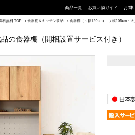
商品一覧
お買い物ガイド
お問
料無料 TOP
食器棚＆キッチン収納
食器棚（～幅120cm）
幅105cm
完成品の食器棚（開梱設置サービス付き）