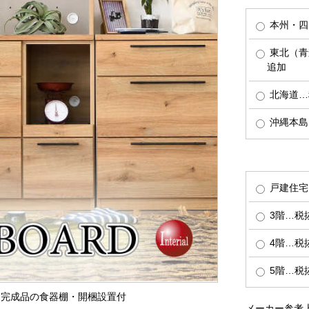
本州・四
東北（青
追加
北海道…税
沖縄本島…
戸建住宅
3階…税抜
4階…税抜
5階…税抜
本製＆完成品の食器棚・開梱設置付
メーカー参考上