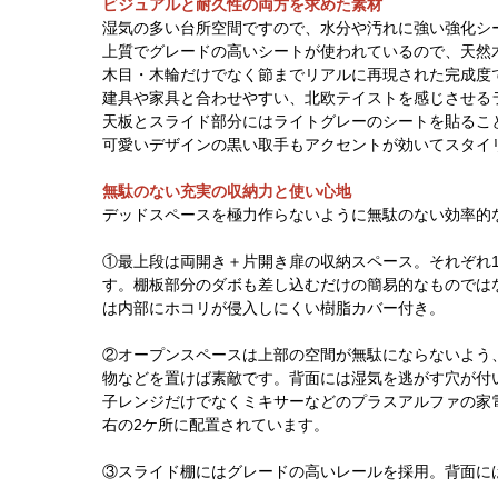
ビジュアルと耐久性の両方を求めた素材
湿気の多い台所空間ですので、水分や汚れに強い強化シ
上質でグレードの高いシートが使われているので、天然
木目・木輪だけでなく節までリアルに再現された完成度
建具や家具と合わせやすい、北欧テイストを感じさせる
天板とスライド部分にはライトグレーのシートを貼るこ
可愛いデザインの黒い取手もアクセントが効いてスタイ
無駄のない充実の収納力と使い心地
デッドスペースを極力作らないように無駄のない効率的
①最上段は両開き＋片開き扉の収納スペース。それぞれ
す。棚板部分のダボも差し込むだけの簡易的なものでは
は内部にホコリが侵入しにくい樹脂カバー付き。
②オープンスペースは上部の空間が無駄にならないよう
物などを置けば素敵です。背面には湿気を逃がす穴が付
子レンジだけでなくミキサーなどのプラスアルファの家
右の2ケ所に配置されています。
③スライド棚にはグレードの高いレールを採用。背面に