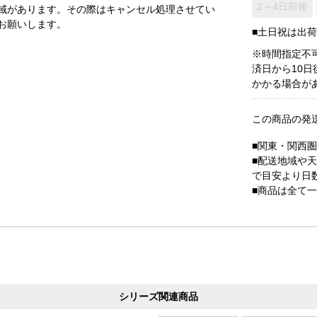
2～4日前後
域があります。その際はキャンセル処理させてい
お願いします。
■土日祝は出
※時間指定不
済日から10
かかる場合が
この商品の発
■関東・関西
■配送地域や
で目安より日
■商品は全て
シリーズ関連商品