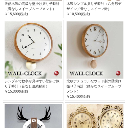
天然木製の高級な壁掛け振り子時計
木製シンプル振り子時計（八角形デ
（音なしスイープムーブメント）
ザイン／音なしスイープ針）
￥15,600(税抜)
￥10,500(税抜)
シンプルで数字が見やすい壁掛け振
北欧ナチュラルなウッド製の壁掛け
り子時計（音なし連続秒針）
振り子時計（静かなスイープムーブ
￥15,300(税抜)
メント）
￥15,400(税抜)