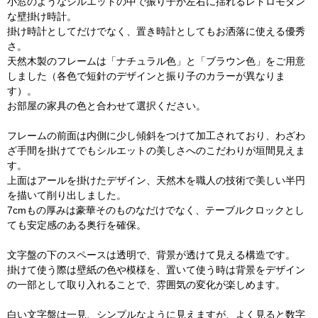
小窓のようなシルエットの中で振り子が左右に揺れるレトロモダン
な壁掛け時計。
掛け時計としてだけでなく、置き時計としてもお洒落に使える優秀
さ。
天然木製のフレームは「ナチュラル色」と「ブラウン色」をご用意
しました（各色で短針のデザインと振り子のカラーが異なりま
す）。
お部屋の家具の色と合わせて選択ください。
フレームの前面は内側に少し傾斜をつけて加工されており、わざわ
ざ手間を掛けてでもシルエットの美しさへのこだわりが垣間見えま
す。
上面はアールを掛けたデザイン、天然木を職人の技術で美しい半円
を描いて削り出しました。
7cmもの厚みは豪華そのものなだけでなく、テーブルクロックとし
ても安定感のある奥行を確保。
文字盤の下のスペースは透明で、背景が透けて見える構造です。
掛けて使う際は壁紙の色や模様を、置いて使う時は背景をデザイン
の一部として取り入れることで、雰囲気の変化が楽しめます。
白い文字盤は一見、シンプルなように見えますが、よく見ると数字