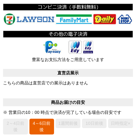
豊富なお支払方法をご用意しています
直営店展示
こちらの商品は直営店での展示はありません
商品お届けの目安
※ 営業日の10：00 時点で決済が完了している場合の目安です
2～4日前
4～6日前
1週間前後
10日前後
日時指定×
後
後