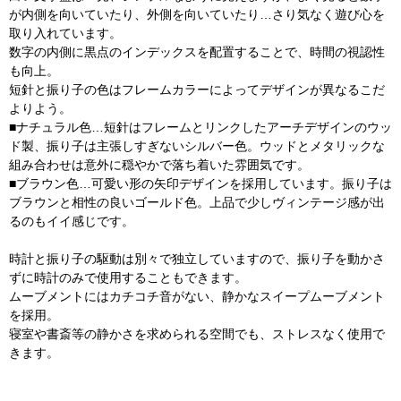
が内側を向いていたり、外側を向いていたり…さり気なく遊び心を
取り入れています。
数字の内側に黒点のインデックスを配置することで、時間の視認性
も向上。
短針と振り子の色はフレームカラーによってデザインが異なるこだ
よりよう。
■ナチュラル色…短針はフレームとリンクしたアーチデザインのウッ
ド製、振り子は主張しすぎないシルバー色。ウッドとメタリックな
組み合わせは意外に穏やかで落ち着いた雰囲気です。
■ブラウン色…可愛い形の矢印デザインを採用しています。振り子は
ブラウンと相性の良いゴールド色。上品で少しヴィンテージ感が出
るのもイイ感じです。
時計と振り子の駆動は別々で独立していますので、振り子を動かさ
ずに時計のみで使用することもできます。
ムーブメントにはカチコチ音がない、静かなスイープムーブメント
を採用。
寝室や書斎等の静かさを求められる空間でも、ストレスなく使用で
きます。