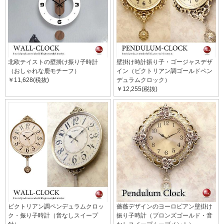
北欧テイストの壁掛け振り子時計
壁掛け時計振り子・ゴージャスデザ
（おしゃれな鹿モチーフ）
イン（ビクトリアン調ゴールドペン
￥11,628(税抜)
デュラムクロック）
￥12,255(税抜)
ビクトリアン調ペンデュラムクロッ
薔薇デザインのヨーロピアン壁掛け
ク・振り子時計（音なしスイープ
振り子時計（ブロンズゴールド・音