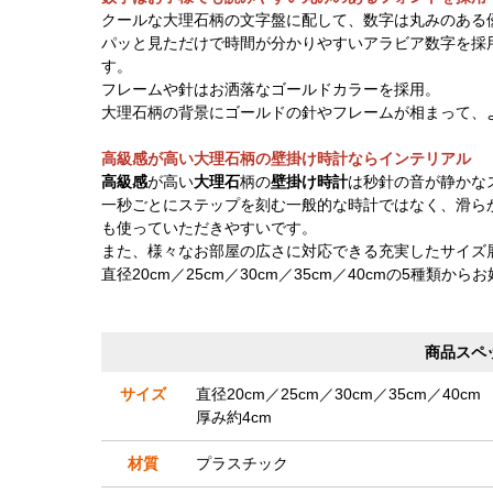
クールな大理石柄の文字盤に配して、数字は丸みのある
パッと見ただけで時間が分かりやすいアラビア数字を採
す。
フレームや針はお洒落なゴールドカラーを採用。
大理石柄の背景にゴールドの針やフレームが相まって、
高級感が高い大理石柄の壁掛け時計ならインテリアル
高級感
が高い
大理石
柄の
壁掛け時計
は秒針の音が静かな
一秒ごとにステップを刻む一般的な時計ではなく、滑ら
も使っていただきやすいです。
また、様々なお部屋の広さに対応できる充実したサイズ
直径20cm／25cm／30cm／35cm／40cmの5種類
商品スペ
サイズ
直径20cm／25cm／30cm／35cm／40cm
厚み約4cm
材質
プラスチック