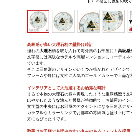
ド）※盤面に反射の映
高級感が高い大理石柄の壁掛け時計
憧れの
大理石
柄を取り入れて海外風のお部屋に！
高級感
文字盤には高級なホテルや高層マンションにコーディネ
ています。
そこに三角形のデザインがいくつか描かれたデザインで
フレームや針には女性に人気のゴールドカラーで上品な
インテリアとして大活躍するお洒落な時計
まるで本物の大理石の柄を再現したような重厚感漂う文
ぼやかしたような滲んだ模様が特徴的で、お部屋のイン
文字盤の中央にはお部屋のアクセントになる三角形デザ
カラフルなカラーリングでお部屋の雰囲気も盛り上げて
方にもぴったりです。
数字はお子様でも読みやすい丸みのあるフォントを採用