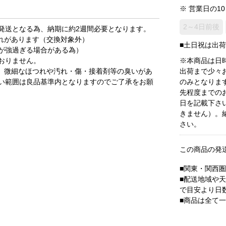
※ 営業日の1
2～4日前後
発送となる為、納期に約2週間必要となります。
れがあります（交換対象外）
■土日祝は出
が強過ぎる場合がある為）
おりません。
※本商品は日
、微細なほつれや汚れ・傷・接着剤等の臭いがあ
出荷まで少々
い範囲は良品基準内となりますのでご了承をお願
のみとなりま
先程度までの
日を記載下さ
きません）。
さい。
この商品の発
■関東・関西
■配送地域や
で目安より日
■商品は全て