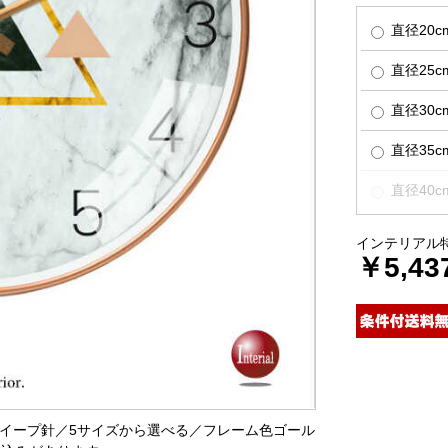
直径20c
直径25
直径30
直径35c
直径40
インテリアル
￥5,43
なスイープ針／5サイズから選べる／フレーム色ゴール