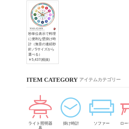
秒単位表示で料理
に便利な壁掛け時
計（無音の連続秒
針／5サイズから
選べる）
￥5,437(税抜)
アイテムカテゴリー
ライト照明器
掛け時計
ソファー
ロー
具