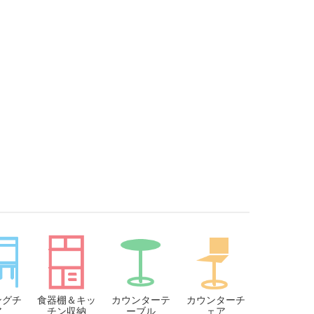
ングチ
食器棚＆キッ
カウンターテ
カウンターチ
ア
チン収納
ーブル
ェア