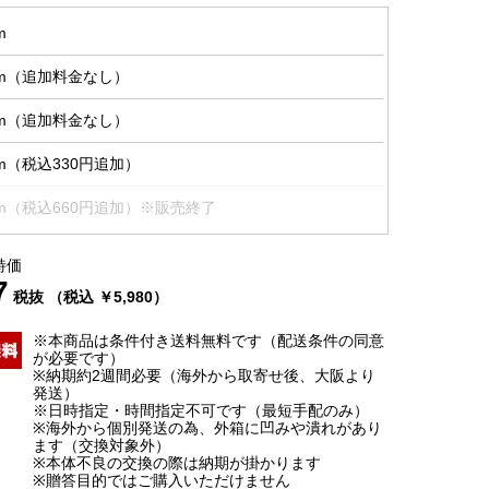
m
cm（追加料金なし）
cm（追加料金なし）
m（税込330円追加）
cm（税込660円追加）※販売終了
特価
7
税抜 （税込 ￥5,980）
※本商品は条件付き送料無料です（配送条件の同意
が必要です）
※納期約2週間必要（海外から取寄せ後、大阪より
発送）
※日時指定・時間指定不可です（最短手配のみ）
※海外から個別発送の為、外箱に凹みや潰れがあり
ます（交換対象外）
※本体不良の交換の際は納期が掛かります
※贈答目的ではご購入いただけません