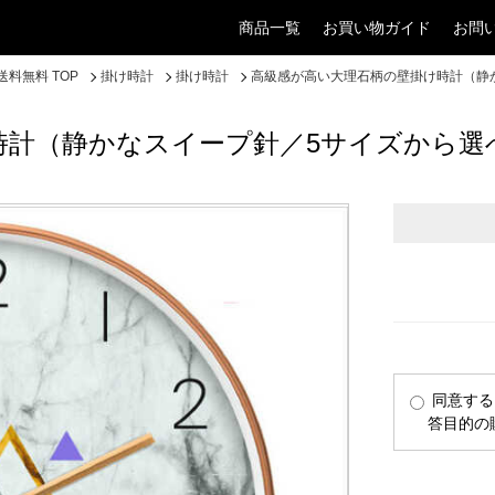
商品一覧
お買い物ガイド
お問
料無料 TOP
掛け時計
掛け時計
高級感が高い大理石柄の壁掛け時計（静
時計（静かなスイープ針／5サイズから選
同意する
答目的の