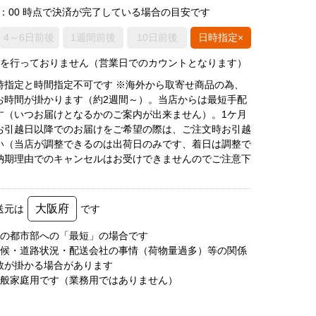
0：00 時点で決済が完了している場合の目安です
4～6日前後
1週間前後
10日前後
日時指定×
荷を行っておりません（営業日でのカウントとなります）
時指定と時間指定不可です ※海外から取寄せ商品の為、
お時間が掛かります（約2週間～）。当店からは最短手配
す（いつお届けとなるかのご案内が出来ません）。1ケ月
お引越日以降でのお届けをご希望の際は、ご注文時お引越
い（当店が調整できるのは出荷日のみです、着日は調整で
納期理由でのキャンセルはお受けできませんのでご注意下
大阪府
送元は
です
圏の都市部への「最短」の場合です
天候・道路状況・配送会社の事情（荷物量過多）等の関係
数が掛かる場合があります
一般家庭用です（業務用ではありません）