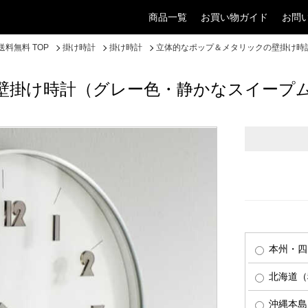
商品一覧
お買い物ガイド
お問
料無料 TOP
掛け時計
掛け時計
立体的なポップ＆メタリックの壁掛け時
壁掛け時計（グレー色・静かなスイープ
本州・四
北海道（税
沖縄本島（