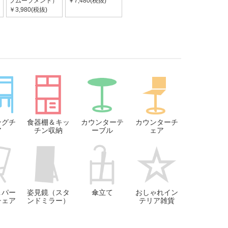
プムーブメント）
￥7,480(税抜)
￥3,980(税抜)
ングチ
食器棚＆キッ
カウンターテ
カウンターチ
ア
チン収納
ーブル
ェア
＆パー
姿見鏡（スタ
傘立て
おしゃれイン
チェア
ンドミラー）
テリア雑貨