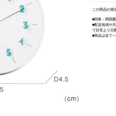
この商品の発
■関東・関西
■配送地域や
で目安より日
■商品は全て