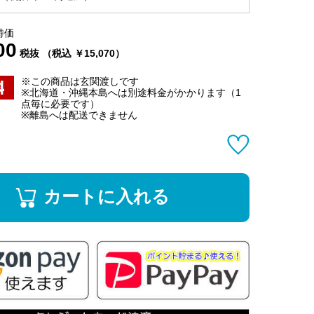
特価
00
税抜 （税込 ￥15,070）
※この商品は玄関渡しです
※北海道・沖縄本島へは別途料金がかかります（1
点毎に必要です）
※離島へは配送できません
カートに入れる