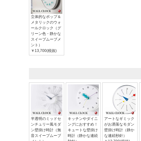
立体的なポップ＆
メタリックのウォ
ールクロック（グ
リーン色・静かな
スイープムーブメ
ント）
￥13,700(税抜)
半透明のミッドセ
キッチンやダイニ
アートなギミック
ンチュリー風モダ
ングにおすすめ！
がお洒落なモダン
ン壁掛け時計（無
キュートな壁掛け
壁掛け時計（静か
音スイープムーブ
時計（静かな連続
な連続秒針）