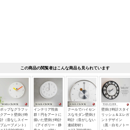
この商品の閲覧者はこんな商品も見られています
ポップなグラフッ
インテリア性抜
クールでハイセン
壁掛け時計スタイ
クアート壁掛け時
群！円をアートに
スなモダン壁掛け
リッシュ＆エレガ
計（音なしスイー
描いた壁掛け時計
時計（音がしない
ントデザイン
プムーブメント）
（アイボリー・静
連続秒針）
（黒・白モノトー