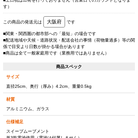
■土日祝は出荷を行っておりません（営業日でのカウントとなりま
す）
大阪府
この商品の発送元は
です
■関東・関西圏の都市部への「最短」の場合です
■配送地域や天候・道路状況・配送会社の事情（荷物量過多）等の関
係で目安より日数が掛かる場合があります
■商品は全て一般家庭用です（業務用ではありません）
商品スペック
サイズ
直径25cm、奥行（厚み）4.2cm、重量0.5kg
材質
アルミニウム、ガラス
仕様補足
スイープムーブメント
単3乾電池使用（電池は付属しません）