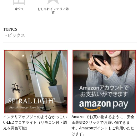
傘立て
おしゃれインテリア雑
貨
トピックス
インテリアオブジェのようなかっこい
Amazonでお買い物するように、安全
いLEDフロアライト（リモコン付・調
＆最短2クリックでお買い物できま
光＆調色可能）
す。Amazonポイントもご利用いただ
けます。