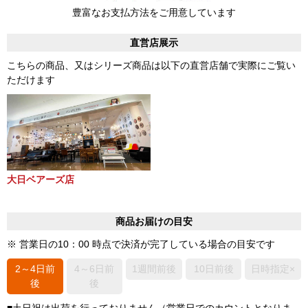
豊富なお支払方法をご用意しています
直営店展示
こちらの商品、又はシリーズ商品は以下の直営店舗で実際にご覧い
ただけます
大日ベアーズ店
商品お届けの目安
※ 営業日の10：00 時点で決済が完了している場合の目安です
2～4日前
4～6日前
1週間前後
10日前後
日時指定×
後
後