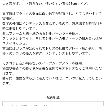
大き過ぎず、小さ過ぎない、使いやすい直径25cmサイズ。
文字盤はブラックの盤面に白い数字が配置され、とても見やすくて
実用的。
数字の外側にインデックスも並んでいるので、無意識でも時間が瞬
時に把握しやすいです。
針はフレームと統一感のあるシルバーカラーを採用。
ブラックとホワイト、そしてシルバーのモノトーンの組み合わせが
スタイリッシュ。
前面にはガラスがはめられており光の反射でグレード感があり、内
部へのホコリの侵入を防ぎ、メンテナンスもしやすいです。
カチコチと音が鳴らないスイープムーブメントを採用。
寝室や書斎等の静かさが必要な空間でもストレスなくご利用いただ
けます。
静かに、盤面を滑らかに進んでいく様は、ついつい見入ってしまい
ます。
配送地域