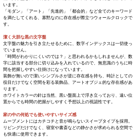
います。
「モダン」「アート」「先進的」「都会的」など全てのキーワード
を満たしてくれる、寡黙なのに存在感が際立つウォールクロックで
す。
潔く大胆な黒の文字盤
文字盤の魅力を引き立たせるために、数字インデックスは一切使っ
ていません。
「時間がわかりにくいのでは？」と思われるかもしれませんが、数
字に該当する部分に切り込みを入れているので、無意識のうちに時
間を把握しやすい仕掛けになっています。
装飾が無いので潔いシンプルさが逆に存在感を持ち、時計としての
役目だけでなく空間を彩る装飾品、アートオブジェ的な存在感があ
ります。
ホワイトカラーの針は当然、黒い盤面上で浮き立っており、遠い位
置からでも時間の把握がしやすく予想以上の視認性です。
家の中の何処でも使いやすいサイズ感
ムーブメントにはカチコチと音が鳴らないスイープタイプを採用。
リビングだけでなく、寝室や書斎などの静かさが求められる空間で
も快適に使用できます。