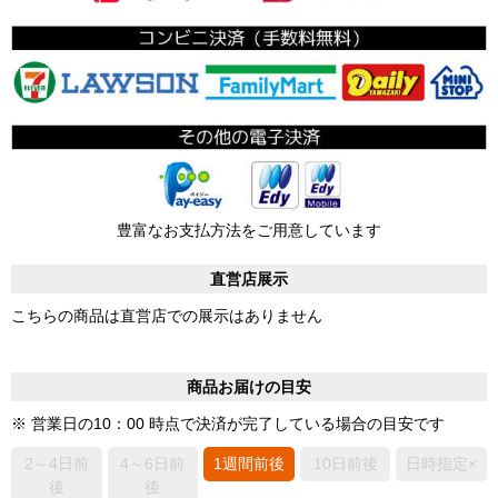
豊富なお支払方法をご用意しています
直営店展示
こちらの商品は直営店での展示はありません
商品お届けの目安
※ 営業日の10：00 時点で決済が完了している場合の目安です
2～4日前
4～6日前
1週間前後
10日前後
日時指定×
後
後