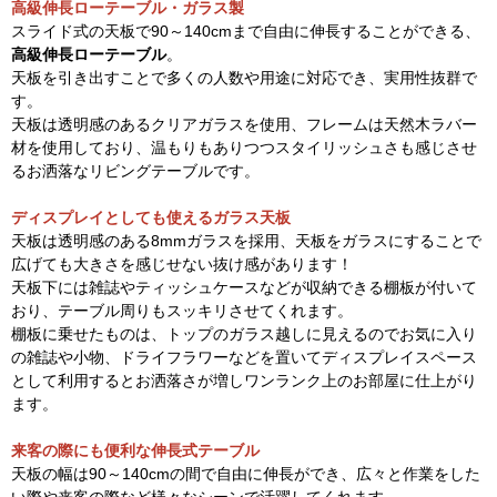
高級伸長ローテーブル・ガラス製
スライド式の天板で90～140cmまで自由に伸長することができる、
高級伸長ローテーブル
。
天板を引き出すことで多くの人数や用途に対応でき、実用性抜群で
す。
天板は透明感のあるクリアガラスを使用、フレームは天然木ラバー
材を使用しており、温もりもありつつスタイリッシュさも感じさせ
るお洒落なリビングテーブルです。
ディスプレイとしても使えるガラス天板
天板は透明感のある8mmガラスを採用、天板をガラスにすることで
広げても大きさを感じせない抜け感があります！
天板下には雑誌やティッシュケースなどが収納できる棚板が付いて
おり、テーブル周りもスッキリさせてくれます。
棚板に乗せたものは、トップのガラス越しに見えるのでお気に入り
の雑誌や小物、ドライフラワーなどを置いてディスプレイスペース
として利用するとお洒落さが増しワンランク上のお部屋に仕上がり
ます。
来客の際にも便利な伸長式テーブル
天板の幅は90～140cmの間で自由に伸長ができ、広々と作業をした