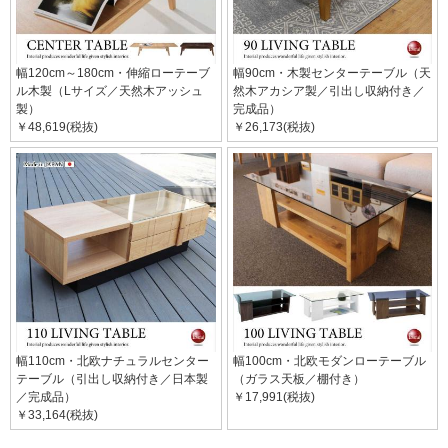
幅120cm～180cm・伸縮ローテーブ
幅90cm・木製センターテーブル（天
ル木製（Lサイズ／天然木アッシュ
然木アカシア製／引出し収納付き／
製）
完成品）
￥48,619(税抜)
￥26,173(税抜)
幅110cm・北欧ナチュラルセンター
幅100cm・北欧モダンローテーブル
テーブル（引出し収納付き／日本製
（ガラス天板／棚付き）
／完成品）
￥17,991(税抜)
￥33,164(税抜)