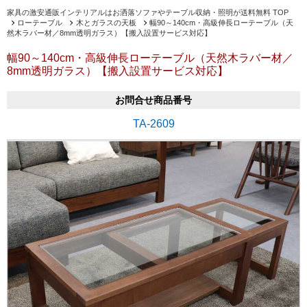
家具の激安通販インテリアルはお洒落ソファやテーブル収納・照明が送料無料 TOP
ローテーブル
木とガラスの天板
幅90～140cm・高級伸長ローテーブル（天
然木ラバー材／8mm透明ガラス）【搬入設置サービス対応】
幅90～140cm・高級伸長ローテーブル（天然木ラバー材／
8mm透明ガラス）【搬入設置サービス対応】
お問合せ商品番号
TA-2609