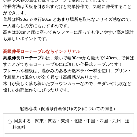
い際や来客の際など様々なシーンで活躍してくれます。
伸長方法は天板を引き出すだけと簡単操作で、気軽に伸長すること
ができます。
普段は幅90cm×奥行50cmとあまり場所を取らないサイズ感なので、
一人暮らしの方にもおすすめです。
高さは38cmと床に座ってもソファーに座っても使いやすい高さ設計
も嬉しいポイントです。
高級伸長ローテーブルならインテリアル
高級伸長ローテーブル
は、最小で幅90cmから最大で140cmまで伸ば
すことができるローテーブルには珍しい伸長式テーブルです！
フレームや棚板は、温かみのある天然木ラバー材を使用、プリント
化粧板とは風合いが全く異なり高級感があります。
木目が美しく落ち着いたブラウンカラーなので、モダンや北欧など
優しいお部屋作りにぴったりです。
配送地域（配送条件画像(1)(2)(3)についての同意）
同意する…関東・関西・東海・北陸・中国・四国・九州…送
料無料