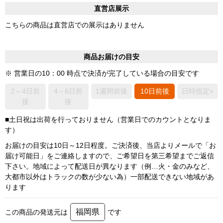
直営店展示
こちらの商品は直営店での展示はありません
商品お届けの目安
※ 営業日の10：00 時点で決済が完了している場合の目安です
2～4日前
4～6日前
1週間前後
10日前後
日時指定×
後
後
■土日祝は出荷を行っておりません（営業日でのカウントとなりま
す）
お届けの目安は10日～12日程度。ご決済後、当店よりメールで「お
届け可能日」をご連絡しますので、ご希望日を第三希望までご返信
下さい。地域によって配送日が異なります（例…火・金のみなど、
大都市以外はトラックの数が少ない為）一部配送できない地域があ
ります
福岡県
この商品の発送元は
です