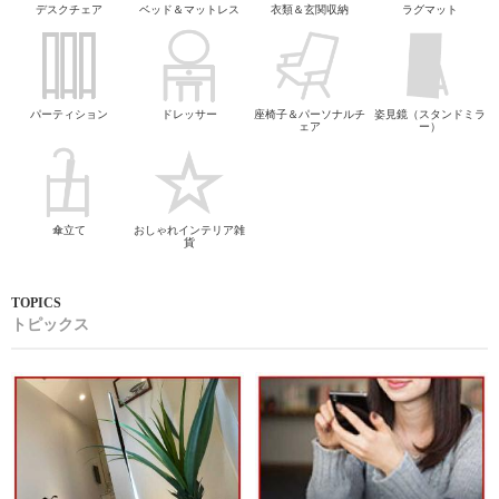
デスクチェア
ベッド＆マットレス
衣類＆玄関収納
ラグマット
パーティション
ドレッサー
座椅子＆パーソナルチ
姿見鏡（スタンドミラ
ェア
ー）
傘立て
おしゃれインテリア雑
貨
トピックス