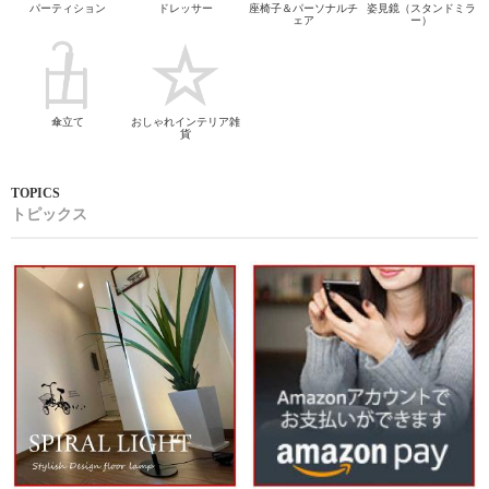
パーティション
ドレッサー
座椅子＆パーソナルチ
姿見鏡（スタンドミラ
ェア
ー）
傘立て
おしゃれインテリア雑
貨
トピックス