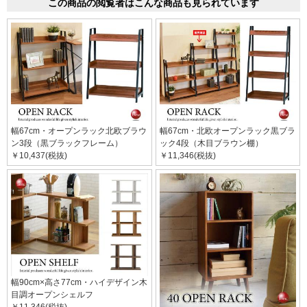
この商品の閲覧者はこんな商品も見られています
幅67cm・オープンラック北欧ブラウ
幅67cm・北欧オープンラック黒ブラ
ン3段（黒ブラックフレーム）
ック4段（木目ブラウン棚）
￥10,437(税抜)
￥11,346(税抜)
幅90cm×高さ77cm・ハイデザイン木
目調オープンシェルフ
￥11,346(税抜)