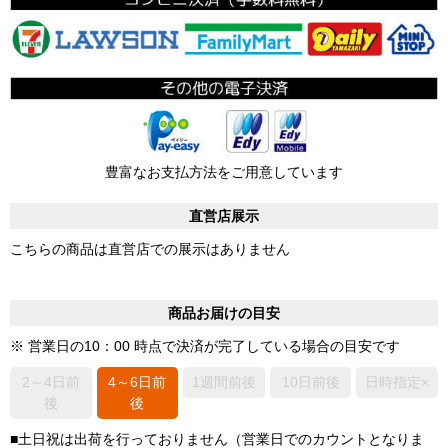
豊富なお支払方法をご用意しています
直営店展示
こちらの商品は直営店での展示はありません
商品お届けの目安
※ 営業日の10：00 時点で決済が完了している場合の目安です
2～4日前
4～6日前
1週間前後
10日前後
日時指定×
後
後
■土日祝は出荷を行っておりません（営業日でのカウントとなりま