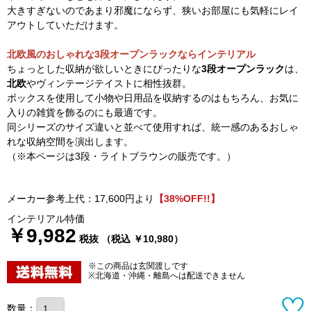
大きすぎないのであまり邪魔にならず、狭いお部屋にも気軽にレイ
アウトしていただけます。
北欧風のおしゃれな3段オープンラックならインテリアル
ちょっとした収納が欲しいときにぴったりな
3段オープンラック
は、
北欧
やヴィンテージテイストに相性抜群。
ボックスを使用して小物や日用品を収納するのはもちろん、お気に
入りの雑貨を飾るのにも最適です。
同シリーズのサイズ違いと並べて使用すれば、統一感のあるおしゃ
れな収納空間を演出します。
（※本ページは3段・ライトブラウンの販売です。）
メーカー参考上代：17,600円より
【38%OFF!!】
インテリアル特価
￥9,982
税抜 （税込 ￥10,980）
※この商品は玄関渡しです
※北海道・沖縄・離島へは配送できません
数量：