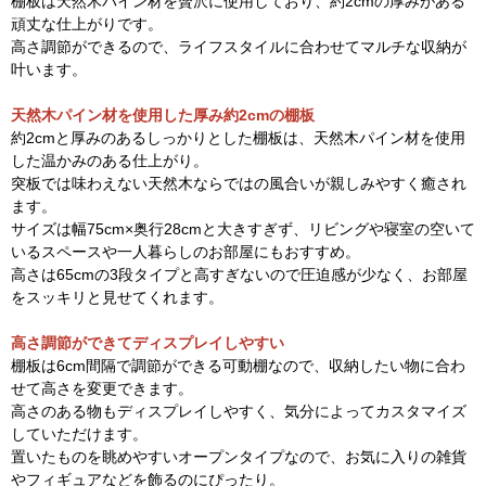
棚板は天然木パイン材を贅沢に使用しており、約2cmの厚みがある
頑丈な仕上がりです。
高さ調節ができるので、ライフスタイルに合わせてマルチな収納が
叶います。
天然木パイン材を使用した厚み約2cmの棚板
約2cmと厚みのあるしっかりとした棚板は、天然木パイン材を使用
した温かみのある仕上がり。
突板では味わえない天然木ならではの風合いが親しみやすく癒され
ます。
サイズは幅75cm×奥行28cmと大きすぎず、リビングや寝室の空いて
いるスペースや一人暮らしのお部屋にもおすすめ。
高さは65cmの3段タイプと高すぎないので圧迫感が少なく、お部屋
をスッキリと見せてくれます。
高さ調節ができてディスプレイしやすい
棚板は6cm間隔で調節ができる可動棚なので、収納したい物に合わ
せて高さを変更できます。
高さのある物もディスプレイしやすく、気分によってカスタマイズ
していただけます。
置いたものを眺めやすいオープンタイプなので、お気に入りの雑貨
やフィギュアなどを飾るのにぴったり。