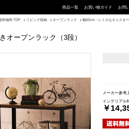
商品一覧
お買い物ガイド
お問
料無料 TOP
リビング収納
オープンラック
幅60cm・レトロなキャスタ
付きオープンラック（3段）
メーカー参考上
インテリアル
￥14,3