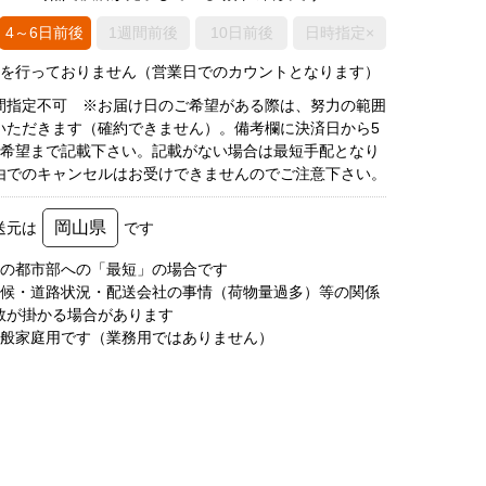
4～6日前後
1週間前後
10日前後
日時指定×
荷を行っておりません（営業日でのカウントとなります）
間指定不可 ※お届け日のご希望がある際は、努力の範囲
いただきます（確約できません）。備考欄に決済日から5
3希望まで記載下さい。記載がない場合は最短手配となり
由でのキャンセルはお受けできませんのでご注意下さい。
岡山県
送元は
です
圏の都市部への「最短」の場合です
天候・道路状況・配送会社の事情（荷物量過多）等の関係
数が掛かる場合があります
一般家庭用です（業務用ではありません）