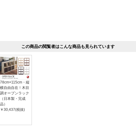
この商品の閲覧者はこんな商品も見られています
78cm×115cm・縦
横自由自在！木目
調オープンラック
（日本製・完成
品）
￥30,437(税抜)