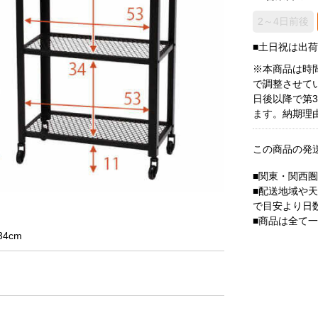
2～4日前後
■土日祝は出
※本商品は時
で調整させて
日後以降で第
ます。納期理
この商品の発
■関東・関西
■配送地域や
で目安より日
■商品は全て
4cm