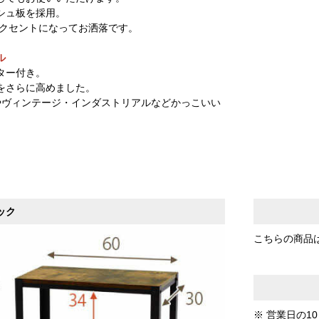
シュ板を採用。
アクセントになってお洒落です。
ル
ター付き。
をさらに高めました。
やヴィンテージ・インダストリアルなどかっこいい
。
ック
こちらの商品
※ 営業日の1