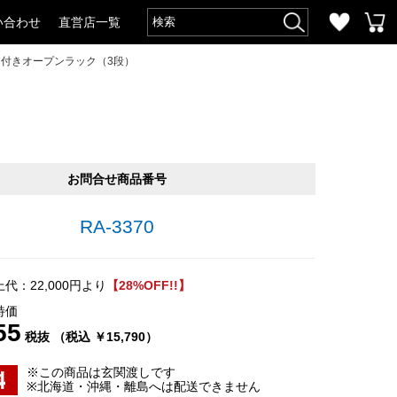
い合わせ
直営店一覧
ー付きオープンラック（3段）
お問合せ商品番号
RA-3370
代：22,000円より
【28%OFF!!】
特価
55
税抜 （税込 ￥15,790）
※この商品は玄関渡しです
※北海道・沖縄・離島へは配送できません