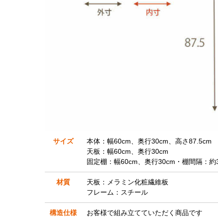
サイズ
本体：幅60cm、奥行30cm、高さ87.5cm
天板：幅60cm、奥行30cm
固定棚：幅60cm、奥行30cm・棚間隔：約3
材質
天板：メラミン化粧繊維板
フレーム：スチール
構造仕様
お客様で組み立てていただく商品です