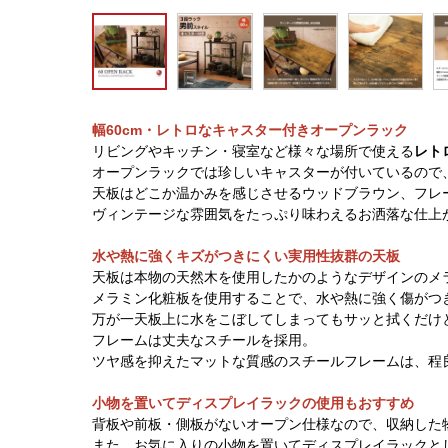
幅60cm・レトロなキャスター付きオープンラック
リビングやキッチン・寝室など様々な場所で使える
レト
オープンラックでは珍しいキャスターが付いているので
天板はどこか温かみを感じさせるウッドブラウン、フレ
ヴィンテージな雰囲気をたっぷり味わえるお洒落な仕上
水や熱に強くキズがつきにくい実用性抜群の天板
天板は本物の天然木を使用したかのようなデザインのメ
メラミン化粧板を使用することで、水や熱に強く傷がつ
万が一天板上に水をこぼしてしまってもサッと拭くだけ
フレームは丈夫なスチールを採用。
ツヤ感を抑えたマットな質感のスチールフレームは、程
小物を置いてディスプレイラックの使用もおすすめ
背板や前板・側板がないオープン仕様なので、収納した
また、お気に入りの小物を置いてディスプレイラックと