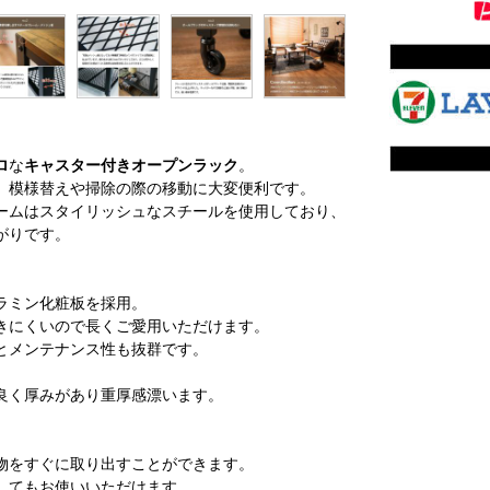
ロ
な
キャスター付きオープンラック
。
、模様替えや掃除の際の移動に大変便利です。
ームはスタイリッシュなスチールを使用しており、
がりです。
ラミン化粧板を採用。
きにくいので長くご愛用いただけます。
とメンテナンス性も抜群です。
良く厚みがあり重厚感漂います。
物をすぐに取り出すことができます。
してもお使いいただけます。