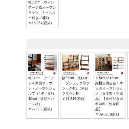
幅80cm・ヴィン
テージ風オープン
ラック（キャスタ
ー付き／3段）
￥15,264(税抜)
幅87cm・アイア
幅67cm・北欧オ
115cm×115cm・
ン＆木製ブラウ
ープンラック黒ブ
縦横自由自在！木
ン・オープンシェ
ラック4段（木目
目調オープンラッ
ルフ（4段／奥行
ブラウン棚）
ク（日本製・完成
40cm／天然木パ
￥11,346(税抜)
品）【条件付き送
イン材）
料無料・対象商
￥27,082(税抜)
品】
￥39,528(税抜)