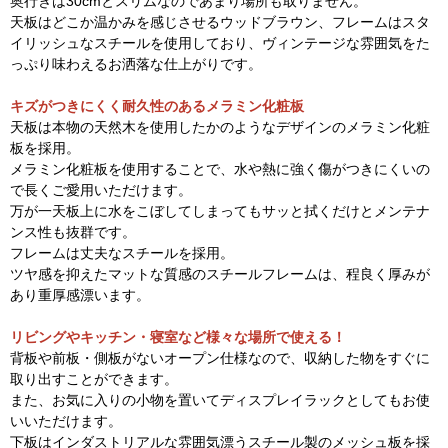
奥行きは30cmとスリムなのであまり場所も取りません。
天板はどこか温かみを感じさせるウッドブラウン、フレームはスタ
イリッシュなスチールを使用しており、ヴィンテージな雰囲気をた
っぷり味わえるお洒落な仕上がりです。
キズがつきにくく耐久性のあるメラミン化粧板
天板は本物の天然木を使用したかのようなデザインのメラミン化粧
板を採用。
メラミン化粧板を使用することで、水や熱に強く傷がつきにくいの
で長くご愛用いただけます。
万が一天板上に水をこぼしてしまってもサッと拭くだけとメンテナ
ンス性も抜群です。
フレームは丈夫なスチールを採用。
ツヤ感を抑えたマットな質感のスチールフレームは、程良く厚みが
あり重厚感漂います。
リビングやキッチン・寝室など様々な場所で使える！
背板や前板・側板がないオープン仕様なので、収納した物をすぐに
取り出すことができます。
また、お気に入りの小物を置いてディスプレイラックとしてもお使
いいただけます。
下板はインダストリアルな雰囲気漂うスチール製のメッシュ板を採