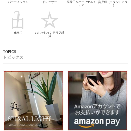
パーティション
ドレッサー
座椅子＆パーソナルチ
姿見鏡（スタンドミラ
ェア
ー）
傘立て
おしゃれインテリア雑
貨
トピックス