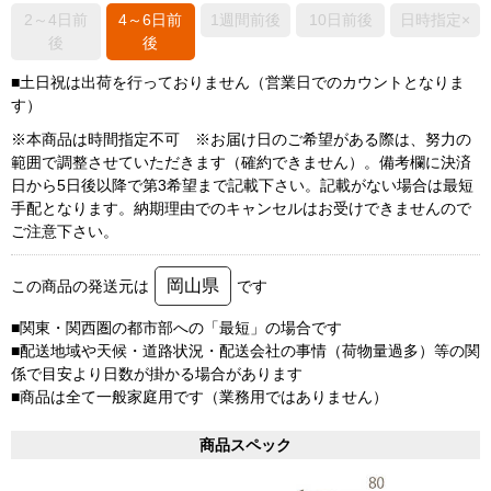
2～4日前
4～6日前
1週間前後
10日前後
日時指定×
後
後
■土日祝は出荷を行っておりません（営業日でのカウントとなりま
す）
※本商品は時間指定不可 ※お届け日のご希望がある際は、努力の
範囲で調整させていただきます（確約できません）。備考欄に決済
日から5日後以降で第3希望まで記載下さい。記載がない場合は最短
手配となります。納期理由でのキャンセルはお受けできませんので
ご注意下さい。
岡山県
この商品の発送元は
です
■関東・関西圏の都市部への「最短」の場合です
■配送地域や天候・道路状況・配送会社の事情（荷物量過多）等の関
係で目安より日数が掛かる場合があります
■商品は全て一般家庭用です（業務用ではありません）
商品スペック