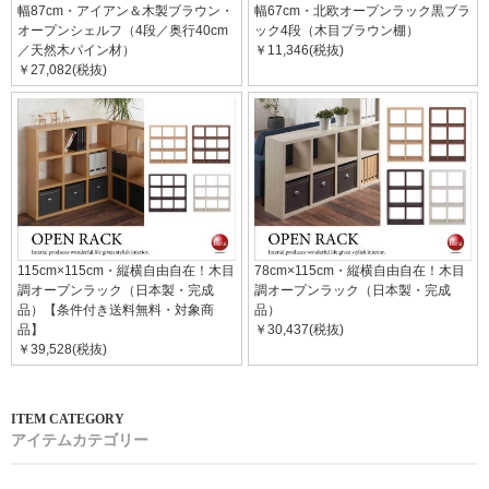
幅87cm・アイアン＆木製ブラウン・
幅67cm・北欧オープンラック黒ブラ
オープンシェルフ（4段／奥行40cm
ック4段（木目ブラウン棚）
／天然木パイン材）
￥11,346(税抜)
￥27,082(税抜)
115cm×115cm・縦横自由自在！木目
78cm×115cm・縦横自由自在！木目
調オープンラック（日本製・完成
調オープンラック（日本製・完成
品）【条件付き送料無料・対象商
品）
品】
￥30,437(税抜)
￥39,528(税抜)
アイテムカテゴリー