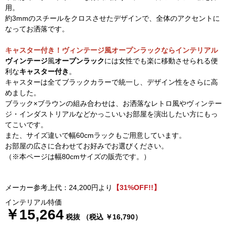
用。
約3mmのスチールをクロスさせたデザインで、全体のアクセントに
なってお洒落です。
キャスター付き！ヴィンテージ風オープンラックならインテリアル
ヴィンテージ
風
オープンラック
には女性でも楽に移動させられる便
利な
キャスター付き
。
キャスターは全てブラックカラーで統一し、デザイン性をさらに高
めました。
ブラック×ブラウンの組み合わせは、お洒落なレトロ風やヴィンテー
ジ・インダストリアルなどかっこいいお部屋を演出したい方にもっ
てこいです。
また、サイズ違いで幅60cmラックもご用意しています。
お部屋の広さに合わせてお好みでお選びください。
（※本ページは幅80cmサイズの販売です。）
メーカー参考上代：24,200円より
【31%OFF!!】
インテリアル特価
￥15,264
税抜 （税込 ￥16,790）