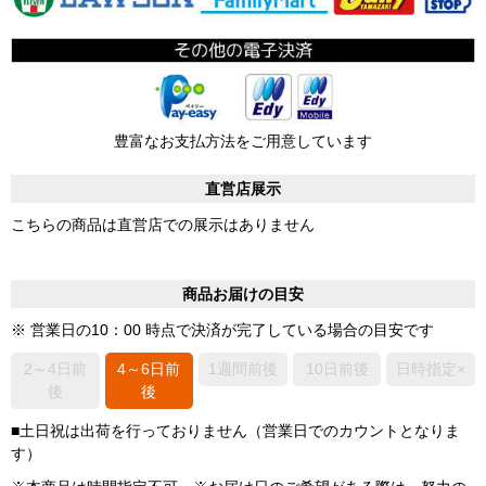
豊富なお支払方法をご用意しています
直営店展示
こちらの商品は直営店での展示はありません
商品お届けの目安
※ 営業日の10：00 時点で決済が完了している場合の目安です
2～4日前
4～6日前
1週間前後
10日前後
日時指定×
後
後
■土日祝は出荷を行っておりません（営業日でのカウントとなりま
す）