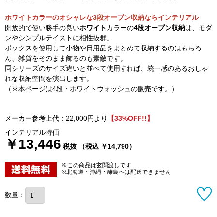
ホワイトカラーのオシャレな3段オープン収納ならインテリアル
開放的で使い勝手の良い
ホワイト
カラーの
4段オープン収納
は、モダ
ンやシンプルテイストに相性抜群。
ボックスを使用して小物や日用品をまとめて収納するのはもちろ
ん、雑貨をそのまま飾るのも素敵です。
同シリーズのサイズ違いと並べて使用すれば、統一感のあるおしゃ
れな収納空間を演出します。
（※本ページは4段・ホワイトウォッシュの販売です。）
メーカー参考上代：22,000円より
【33%OFF!!】
インテリアル特価
￥13,446
税抜 （税込 ￥14,790）
※この商品は玄関渡しです
※北海道・沖縄・離島へは配送できません
数量：