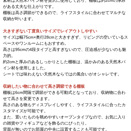
素材は天然木パイン材を贅沢に使用しており、棚板は約2cmの厚み
がある丈夫な仕上がりです。
棚板は高さ調節ができるので、ライフスタイルに合わせてマルチな
収納が叶います。
大きすぎない丁度良いサイズでレイアウトしやすい
サイズは幅75cm×奥行28cmと大きすぎず、リビングの空いているス
ペースやワンルームにもおすすめ。
高さは95cmの4段タイプと高すぎないので、圧迫感が少ないのも魅
力的。
約2cmと厚みのあるしっかりとした棚板は、温かみのある天然木パ
イン材を使用しました。
シートでは味わえない天然木ならではの風合いがオシャレです。
収納したい物に合わせて高さ調節できる棚板
棚板は6cm間隔で調節ができる可動式となっており、収納物に合わ
せて高さを変更できます。
高さのある物もディスプレイしやすく、ライフスタイルに合ったカ
スタマイズが可能です。
また、置いたものを眺めやすいオープンタイプなので、お気に入り
の雑貨やフィギュアなどを飾るのにぴったり。
背面が無いのでお部屋の中央に設置することも可能です。