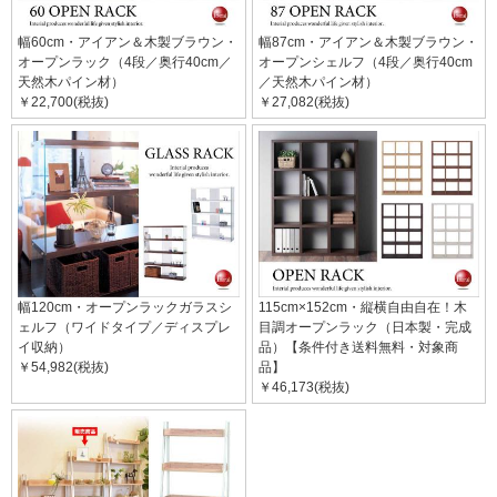
幅60cm・アイアン＆木製ブラウン・
幅87cm・アイアン＆木製ブラウン・
オープンラック（4段／奥行40cm／
オープンシェルフ（4段／奥行40cm
天然木パイン材）
／天然木パイン材）
￥22,700(税抜)
￥27,082(税抜)
幅120cm・オープンラックガラスシ
115cm×152cm・縦横自由自在！木
ェルフ（ワイドタイプ／ディスプレ
目調オープンラック（日本製・完成
イ収納）
品）【条件付き送料無料・対象商
￥54,982(税抜)
品】
￥46,173(税抜)