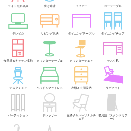
ライト照明器具
掛け時計
ソファー
ローテーブル
テレビ台
リビング収納
ダイニングテーブル
ダイニングチェア
食器棚＆キッチン収納
カウンターテーブル
カウンターチェア
デスク机
デスクチェア
ベッド＆マットレス
衣類＆玄関収納
ラグマット
パーティション
ドレッサー
座椅子＆パーソナルチ
姿見鏡（スタンドミラ
ェア
ー）