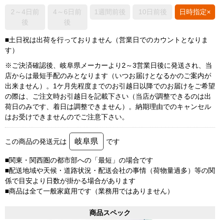
2～4日前
4～6日前
1週間前後
10日前後
日時指定×
後
後
■土日祝は出荷を行っておりません（営業日でのカウントとなりま
す）
※ご決済確認後、岐阜県メーカーより2～3営業日後に発送され、当
店からは最短手配のみとなります（いつお届けとなるかのご案内が
出来ません）。1ケ月先程度までのお引越日以降でのお届けをご希望
の際は、ご注文時お引越日を記載下さい（当店が調整できるのは出
荷日のみです、着日は調整できません）。納期理由でのキャンセル
はお受けできませんのでご注意下さい。
岐阜県
この商品の発送元は
です
■関東・関西圏の都市部への「最短」の場合です
■配送地域や天候・道路状況・配送会社の事情（荷物量過多）等の関
係で目安より日数が掛かる場合があります
■商品は全て一般家庭用です（業務用ではありません）
商品スペック