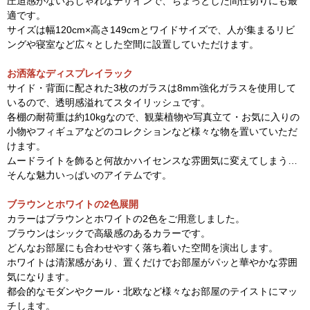
圧迫感がないおしゃれなデザインで、ちょっとした間仕切りにも最
適です。
サイズは幅120cm×高さ149cmとワイドサイズで、人が集まるリビ
ングや寝室など広々とした空間に設置していただけます。
お洒落なディスプレイラック
サイド・背面に配された3枚のガラスは8mm強化ガラスを使用して
いるので、透明感溢れてスタイリッシュです。
各棚の耐荷重は約10kgなので、観葉植物や写真立て・お気に入りの
小物やフィギュアなどのコレクションなど様々な物を置いていただ
けます。
ムードライトを飾ると何故かハイセンスな雰囲気に変えてしまう…
そんな魅力いっぱいのアイテムです。
ブラウンとホワイトの2色展開
カラーはブラウンとホワイトの2色をご用意しました。
ブラウンはシックで高級感のあるカラーです。
どんなお部屋にも合わせやすく落ち着いた空間を演出します。
ホワイトは清潔感があり、置くだけでお部屋がパッと華やかな雰囲
気になります。
都会的なモダンやクール・北欧など様々なお部屋のテイストにマッ
チします。