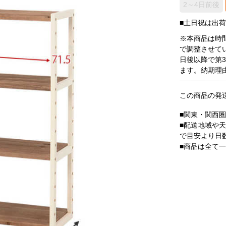
2～4日前後
■土日祝は出
※本商品は時
で調整させて
日後以降で第
ます。納期理
この商品の発
■関東・関西
■配送地域や
で目安より日
■商品は全て