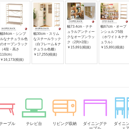
幅73.4cm・ナチ
幅67cm・オープ
ュラルアンティー
ンシェルフ5段
幅84cm・シンプ
幅30cm・スリム
クなオープンラッ
（ホワイト＆ナチ
ルなナチュラル色
なスチールラック
ク（2列×2段）
ュラル）
のオープンラック
（白フレーム＆ナ
￥15,891(税抜)
￥15,891(税抜)
（4段・高さ
チュラル色棚）
110cm）
￥17,255(税抜)
￥16,173(税抜)
テーブル
テレビ台
リビング収納
ダイニングテ
ダイニ
ーブル
ェ