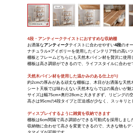
4段・アンティークテイストにおすすめな収納棚
お洒落な
アンティーク
テイストに合わせやすい
4段
のオ
ナチュラル×アイボリーを使用したインテリア性の高い
棚板とフレームどちらにも天然木パイン材を贅沢に使用
棚板は高さ調節ができるので、ライフスタイルに合わせ
天然木パイン材を使用した温かみのある仕上がり
約2cmの厚みがある頑丈な棚板は、木目がお洒落な天然
シート天板では味わえない天然木ならではの風合いが魅
サイズは幅75cm×奥行28cmと大きすぎず、リビング
高さは95cmの4段タイプと圧迫感が少なく、スッキリ
ディスプレイするように雑貨を収納できます
棚板は6cm間隔で高さ調節ができる可動式を採用しまし
収納物に合わせて高さを変更できるので、大きな物もデ
タマイズが可能です。