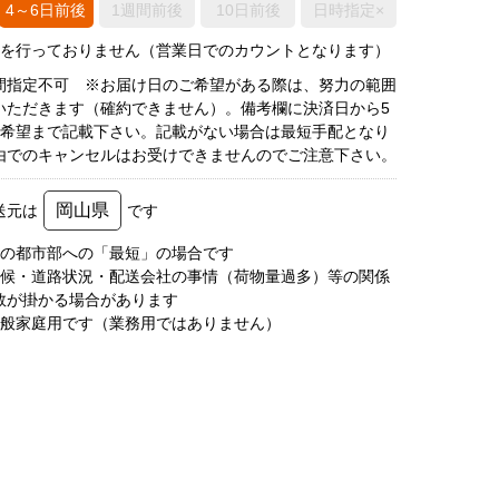
4～6日前後
1週間前後
10日前後
日時指定×
荷を行っておりません（営業日でのカウントとなります）
間指定不可 ※お届け日のご希望がある際は、努力の範囲
いただきます（確約できません）。備考欄に決済日から5
3希望まで記載下さい。記載がない場合は最短手配となり
由でのキャンセルはお受けできませんのでご注意下さい。
岡山県
送元は
です
圏の都市部への「最短」の場合です
天候・道路状況・配送会社の事情（荷物量過多）等の関係
数が掛かる場合があります
一般家庭用です（業務用ではありません）