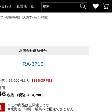
い合わせ
直営店一覧
ープン収納棚4段（天然木パイン材製）
お問合せ商品番号
RA-3716
代：22,000円より
【33%OFF!!】
特価
46
税抜 （税込 ￥14,790）
※この商品は玄関渡しです
※北海道・沖縄・離島へは配送できません