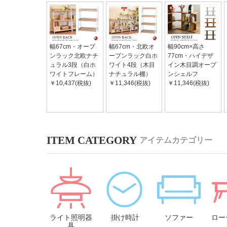
幅67cm・オープ
幅67cm・北欧オ
幅90cm×高さ
ンラック北欧ナチ
ープンラック白ホ
77cm・ハイデザ
ュラル3段（白ホ
ワイト4段（木目
イン木目調オープ
ワイトフレーム）
ナチュラル棚）
ンシェルフ
￥10,437(税抜)
￥11,346(税抜)
￥11,346(税抜)
アイテムカテゴリー
ライト照明器
掛け時計
ソファー
ロー
具