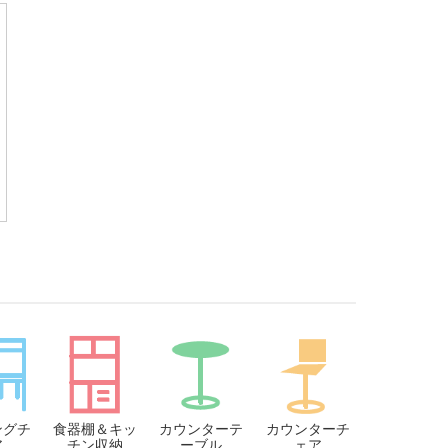
ングチ
食器棚＆キッ
カウンターテ
カウンターチ
ア
チン収納
ーブル
ェア