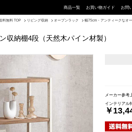
商品一覧
お買い物ガイド
お問
料無料 TOP
リビング収納
オープンラック
幅75cm・アンティークなオ
プン収納棚4段（天然木パイン材製）
メーカー参考上
インテリアル
￥13,4