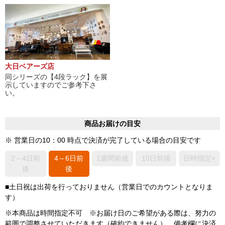
大日ベアーズ店
同シリーズの【4段ラック】を展
示していますのでご参考下さ
い。
商品お届けの目安
※ 営業日の10：00 時点で決済が完了している場合の目安です
2～4日前
4～6日前
1週間前後
10日前後
日時指定×
後
後
■土日祝は出荷を行っておりません（営業日でのカウントとなりま
す）
※本商品は時間指定不可 ※お届け日のご希望がある際は、努力の
範囲で調整させていただきます（確約できません）。備考欄に決済