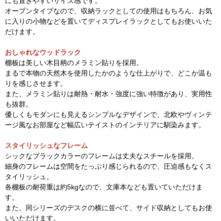
にも置きやすいサイズ感です。
オープンタイプなので、収納ラックとしての使用はもちろん、お気
に入りの小物などを置いてディスプレイラックとしてもお使いいた
だけます。
おしゃれなウッドラック
棚板は美しい木目柄のメラミン貼りを採用。
まるで本物の天然木を使用したかのような仕上がりで、どこか温も
りを感じさせます。
また、メラミン貼りは耐熱・耐水・強度に強い特徴があり、実用性
も抜群。
優しくもモダンにも見えるシンプルなデザインで、北欧やヴィンテ
ージ風なお部屋など幅広いテイストのインテリアに馴染みます。
スタイリッシュなフレーム
シックなブラックカラーのフレームは丈夫なスチールを採用。
細身のフレームは空間をたっぷり感じられるので、圧迫感もなくス
タイリッシュ。
各棚板の耐荷重は約5kgなので、文庫本なども置いていただけま
す。
また、同シリーズのデスクの横に並べて、サイド収納としてもお使
いいただけます。