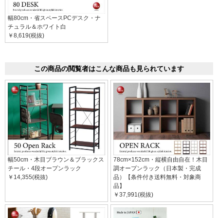
幅80cm・省スペースPCデスク・ナ
チュラル＆ホワイト白
￥8,619(税抜)
この商品の閲覧者はこんな商品も見られています
幅50cm・木目ブラウン＆ブラックス
78cm×152cm・縦横自由自在！木目
チール・4段オープンラック
調オープンラック（日本製・完成
￥14,355(税抜)
品）【条件付き送料無料・対象商
品】
￥37,991(税抜)