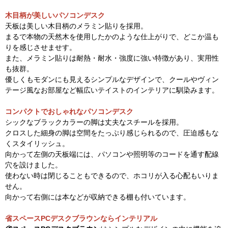
木目柄が美しいパソコンデスク
天板は美しい木目柄のメラミン貼りを採用。
まるで本物の天然木を使用したかのような仕上がりで、どこか温も
りを感じさせませす。
また、メラミン貼りは耐熱・耐水・強度に強い特徴があり、実用性
も抜群。
優しくもモダンにも見えるシンプルなデザインで、クールやヴィン
テージ風なお部屋など幅広いテイストのインテリアに馴染みます。
コンパクトでおしゃれなパソコンデスク
シックなブラックカラーの脚は丈夫なスチールを採用。
クロスした細身の脚は空間をたっぷり感じられるので、圧迫感もな
くスタイリッシュ。
向かって左側の天板端には、パソコンや照明等のコードを通す配線
穴を設けました。
使わない時は閉じることもできるので、ホコリが入る心配もいりま
せん。
向かって右側には本などが収納できる棚も付いています。
省スペースPCデスクブラウンならインテリアル