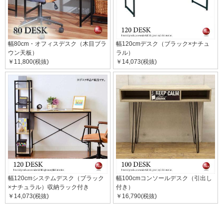
幅80cm・オフィスデスク（木目ブラ
幅120cmデスク（ブラック×ナチュ
ウン天板）
ラル）
￥11,800(税抜)
￥14,073(税抜)
幅120cmシステムデスク（ブラック
幅100cmコンソールデスク（引出し
×ナチュラル）収納ラック付き
付き）
￥14,073(税抜)
￥16,790(税抜)