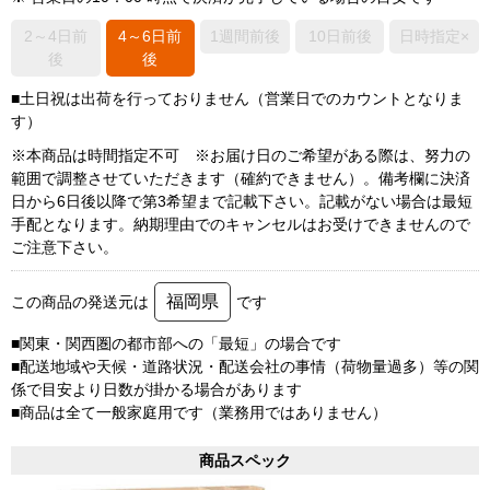
2～4日前
4～6日前
1週間前後
10日前後
日時指定×
後
後
■土日祝は出荷を行っておりません（営業日でのカウントとなりま
す）
※本商品は時間指定不可 ※お届け日のご希望がある際は、努力の
範囲で調整させていただきます（確約できません）。備考欄に決済
日から6日後以降で第3希望まで記載下さい。記載がない場合は最短
手配となります。納期理由でのキャンセルはお受けできませんので
ご注意下さい。
福岡県
この商品の発送元は
です
■関東・関西圏の都市部への「最短」の場合です
■配送地域や天候・道路状況・配送会社の事情（荷物量過多）等の関
係で目安より日数が掛かる場合があります
■商品は全て一般家庭用です（業務用ではありません）
商品スペック