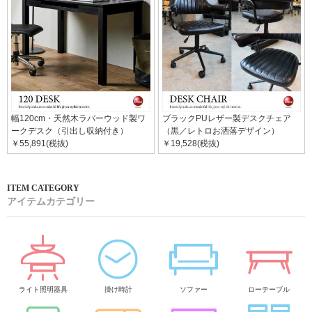
幅120cm・天然木ラバーウッド製ワ
ブラックPUレザー製デスクチェア
ークデスク（引出し収納付き）
（黒／レトロお洒落デザイン）
￥55,891(税抜)
￥19,528(税抜)
アイテムカテゴリー
ライト照明器具
掛け時計
ソファー
ローテーブル