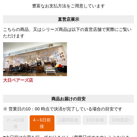
豊富なお支払方法をご用意しています
直営店展示
こちらの商品、又はシリーズ商品は以下の直営店舗で実際にご覧い
ただけます
大日ベアーズ店
商品お届けの目安
※ 営業日の10：00 時点で決済が完了している場合の目安です
2～4日前
4～6日前
1週間前後
10日前後
日時指定×
後
後