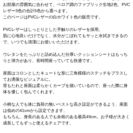
お部屋の雰囲気に合わせて、ベロア調のファブリック生地2色、PVC
レザー3色の合計5色から選べます。
このページはPVCレザーの白ホワイト色の販売です。
PVCレザーはしっとりとした手触りのレザーを採用。
肌に心地良いだけでなく、水分がこぼれてもサッと水拭きできるの
で、いつでも清潔にお使いいただけます。
ウレタンをたっぷりと詰め込んだ分厚いクッションシートはもっち
りと弾力があり、長時間座っていても快適です。
座面はコロンとしたキュートな形に三角模様のステッチをプラスし
てお洒落なビジュアルに。
背もたれと座面は柔らかくカーブを描いているので、座った際に身
体を優しく包んでくれます。
小柄な人でも体に負荷の無いベストな高さ設定ができるよう、座面
は低めの41cmから設定できます。
もちろん、身長のある人でも余裕のある最高49cm。お子様が大きく
成長してもずっと使えるチェアです。