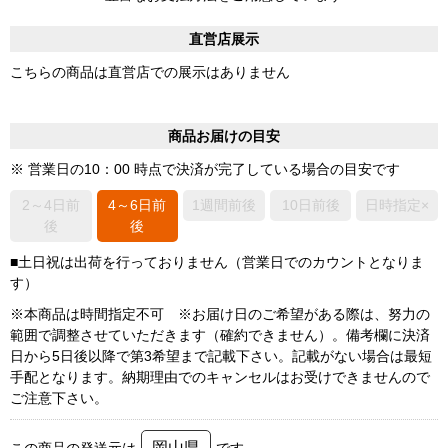
直営店展示
こちらの商品は直営店での展示はありません
商品お届けの目安
※ 営業日の10：00 時点で決済が完了している場合の目安です
2～4日前
4～6日前
1週間前後
10日前後
日時指定×
後
後
■土日祝は出荷を行っておりません（営業日でのカウントとなりま
す）
※本商品は時間指定不可 ※お届け日のご希望がある際は、努力の
範囲で調整させていただきます（確約できません）。備考欄に決済
日から5日後以降で第3希望まで記載下さい。記載がない場合は最短
手配となります。納期理由でのキャンセルはお受けできませんので
ご注意下さい。
岡山県
この商品の発送元は
です