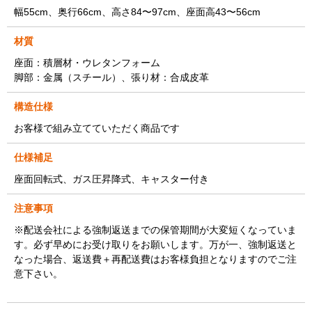
幅55cm、奥行66cm、高さ84〜97cm、座面高43〜56cm
材質
座面：積層材・ウレタンフォーム
脚部：金属（スチール）、張り材：合成皮革
構造仕様
お客様で組み立てていただく商品です
仕様補足
座面回転式、ガス圧昇降式、キャスター付き
注意事項
※配送会社による強制返送までの保管期間が大変短くなっていま
す。必ず早めにお受け取りをお願いします。万が一、強制返送と
なった場合、返送費＋再配送費はお客様負担となりますのでご注
意下さい。