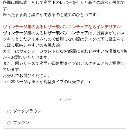
座面は回転式、そして座面下のレバーを引くと高さの調節が可能で
す。
座ったまま高さ調節ができるのも魅力のひとつです。
ヴィンテージ感のあるレザー製パソコンチェアならインテリアル
ヴィンテージ
感のある
レザー製パソコンチェア
は、肘置きがないス
ッキリとしたフォルムなので使用しない際はデスクの下に座面をす
っぽり収納しやすいのも魅力的。
カラーはヴィンテージやレトロなお部屋に合わせやすいお洒落な4色
からお選びいただけます。
また、同シリーズで座面が四角型タイプのデスクチェアもご用意し
ています。
お好みでお選びください。
（※本ページは座面が丸型タイプの販売です。）
カラー
ダークブラウン
ブラウン