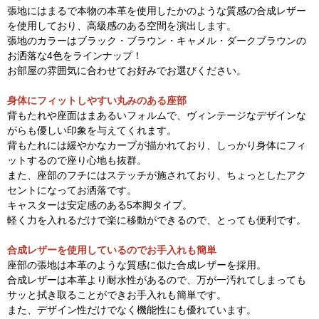
張地にはまるで本物の本革を使用したかのような質感の合成レザー
を使用しており、高級感のある空間を演出します。
張地のカラーはブラック・ブラウン・キャメル・ダークブラウンの
お洒落な4色をラインナップ！
お部屋の雰囲気に合わせてお好みでお選びください。
身体にフィットしやすい丸みのある座部
背もたれや座面はまあるいフォルムで、ヴィンテージなデザインな
がらも優しい印象を与えてくれます。
背もたれには緩やかなカーブが描かれており、しっかり身体にフィ
ットするので座り心地も抜群。
また、座部のフチにはステッチが施されており、ちょっとしたアク
セントになってお洒落です。
キャスターは安定感のある5本脚タイプ。
軽く力を入れるだけで楽に移動ができるので、とっても便利です。
合成レザーを使用しているのでお手入れも簡単
座部の張地は本革のような質感に似た合成レザーを採用。
合成レザーは本革より耐水性があるので、万が一汚れてしまっても
サッと拭き取ることができお手入れも簡単です。
また、デザイン性だけでなく機能性にも優れています。