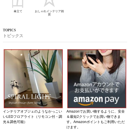
傘立て
おしゃれインテリア雑
貨
トピックス
インテリアオブジェのようなかっこい
Amazonでお買い物するように、安全
いLEDフロアライト（リモコン付・調
＆最短2クリックでお買い物できま
光＆調色可能）
す。Amazonポイントもご利用いただ
けます。