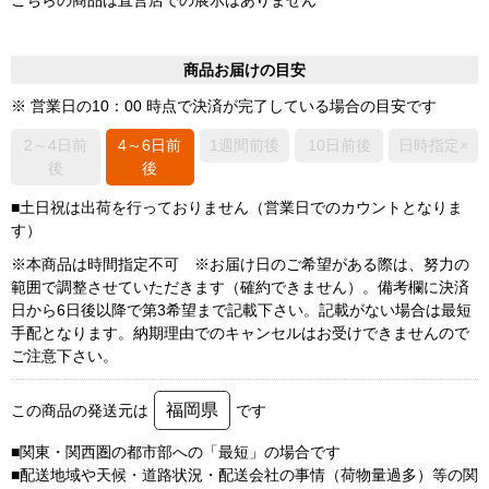
商品お届けの目安
※ 営業日の10：00 時点で決済が完了している場合の目安です
2～4日前
4～6日前
1週間前後
10日前後
日時指定×
後
後
■土日祝は出荷を行っておりません（営業日でのカウントとなりま
す）
※本商品は時間指定不可 ※お届け日のご希望がある際は、努力の
範囲で調整させていただきます（確約できません）。備考欄に決済
日から6日後以降で第3希望まで記載下さい。記載がない場合は最短
手配となります。納期理由でのキャンセルはお受けできませんので
ご注意下さい。
福岡県
この商品の発送元は
です
■関東・関西圏の都市部への「最短」の場合です
■配送地域や天候・道路状況・配送会社の事情（荷物量過多）等の関