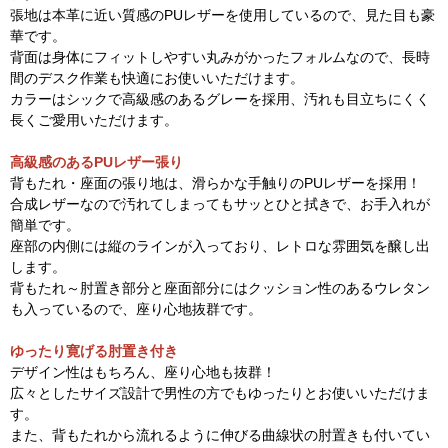
張地は本革に近い質感のPUレザーを使用しているので、見た目も豪
華です。
背面は身体にフィットしやすい丸みがかったフォルムなので、長時
間のデスク作業も快適にお使いいただけます。
カラーはシックで高級感のあるグレーを採用、汚れも目立ちにくく
長くご愛用いただけます。
高級感のあるPUレザー張り
背もたれ・座面の張り地は、滑らかな手触りのPUレザーを採用！
合成レザーなので汚れてしまってもサッとひと拭きで、お手入れが
簡単です。
座部の内側には縦のラインが入っており、レトロな雰囲気を醸し出
します。
背もたれ～肘置き部分と座面部分にはクッション性のあるウレタン
も入っているので、座り心地抜群です。
ゆったり寛げる肘置き付き
デザイン性はもちろん、座り心地も抜群！
広々としたサイズ設計で男性の方でもゆったりとお使いいただけま
す。
また、背もたれから流れるように伸びる曲線状の肘置きも付いてい