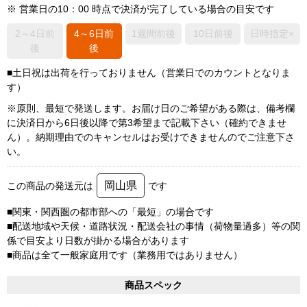
※ 営業日の10：00 時点で決済が完了している場合の目安です
2～4日前
4～6日前
1週間前後
10日前後
日時指定×
後
後
■土日祝は出荷を行っておりません（営業日でのカウントとなりま
す）
※原則、最短で発送します。お届け日のご希望がある際は、備考欄
に決済日から6日後以降で第3希望まで記載下さい（確約できませ
ん）。納期理由でのキャンセルはお受けできませんのでご注意下さ
い。
岡山県
この商品の発送元は
です
■関東・関西圏の都市部への「最短」の場合です
■配送地域や天候・道路状況・配送会社の事情（荷物量過多）等の関
係で目安より日数が掛かる場合があります
■商品は全て一般家庭用です（業務用ではありません）
商品スペック