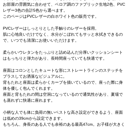
お部屋の雰囲気に合わせて、ベロア調のファブリック生地2色、PVC
レザー3色の合計5色から選べます。
このページはPVCレザーの白ホワイト色の販売です。
PVCレザーはしっとりとした手触りのレザーを採用。
肌に心地良いだけでなく、水分がこぼれてもサッと水拭きできるの
で、いつでも清潔にお使いいただけます。
柔らかいウレタンをたっぷりと詰め込んだ分厚いクッションシート
はもっちりと弾力があり、長時間座っていても快適です。
座面はコロンとしたキュートな形にストレートラインのステッチを
プラスしてお洒落なビジュアルに。
背もたれと座面は柔らかくカーブを描いているので、座った際に身
体を優しく包んでくれます。
座面と背もたれの間は空洞になっているので通気性があり、夏場で
も蒸れずに快適に座れます。
小柄な人でも体に負荷の無いベストな高さ設定ができるよう、座面
は低めの39cmから設定できます。
もちろん、身長のある人でも余裕のある最高47cm。お子様が大きく