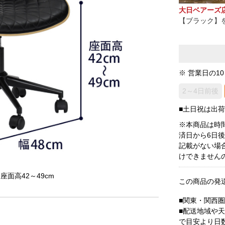
大日ベアーズ
【ブラック】
※ 営業日の1
2～4日前後
■土日祝は出
※本商品は時
済日から6日
記載がない場
けできません
、座面高42～49cm
この商品の発
■関東・関西
■配送地域や
で目安より日