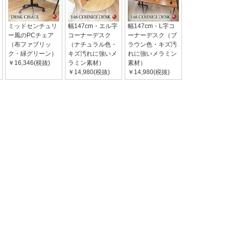
ミッドセンチュリ
幅147cm・エル字
幅147cm・L字コ
ー風のPCチェア
コーナーデスク
ーナーデスク（ブ
（布ファブリッ
（ナチュラル色・
ラウン色・キズ汚
ク・緑グリーン）
キズ汚れに強いメ
れに強いメラミン
￥16,346(税抜)
ラミン素材）
素材）
￥14,980(税抜)
￥14,980(税抜)