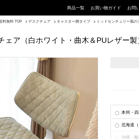
商品一覧
お買い物ガイド
お問
料無料 TOP
デスクチェア
キャスター脚タイプ
ミッドセンチュリー風の
チェア（白ホワイト・曲木＆PUレザー製
本州・四
北海道（
沖縄・離