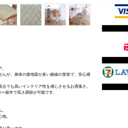
ア。
せんが、身体の接地面が多い曲線の形状で、安心感
視点でも高いインテリア性を感じさせるお洒落さ。
バー操作で高さ調節が可能です。
ム。
心地。