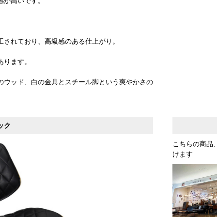
感が高いです。
工されており、高級感のある仕上がり。
あります。
のウッド、白の金具とスチール脚という爽やかさの
ック
こちらの商品
けます