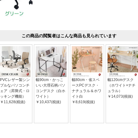
この商品の閲覧者はこんな商品も見られています
PVCレザー製シン
幅90cm・かっこ
幅80cm・省スペ
幅120cmデスク
プルなパソコンチ
いい大理石柄パソ
ースPCデスク・
（ホワイト×ナチ
ェア（昇降式・ロ
コンデスク（白ホ
ナチュラル＆ホワ
ュラル）
ッキング機能）
ワイト）
イト白
￥14,073(税抜)
￥11,628(税抜)
￥10,437(税抜)
￥8,619(税抜)