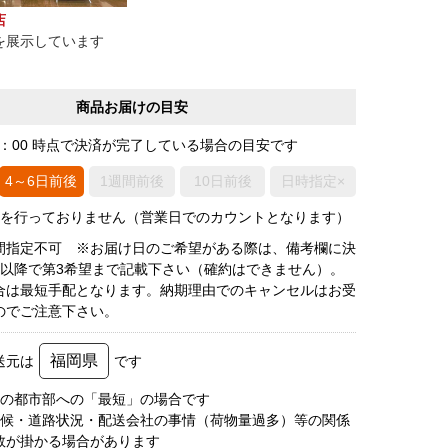
店
を展示しています
商品お届けの目安
0：00 時点で決済が完了している場合の目安です
4～6日前後
1週間前後
10日前後
日時指定×
荷を行っておりません（営業日でのカウントとなります）
間指定不可 ※お届け日のご希望がある際は、備考欄に決
後以降で第3希望まで記載下さい（確約はできません）。
合は最短手配となります。納期理由でのキャンセルはお受
のでご注意下さい。
福岡県
送元は
です
圏の都市部への「最短」の場合です
天候・道路状況・配送会社の事情（荷物量過多）等の関係
数が掛かる場合があります