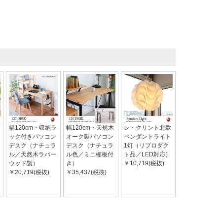
幅120cm・収納ラ
幅120cm・天然木
レ・クリント北欧
ック付きパソコン
オーク製パソコン
ペンダントライト
デスク（ナチュラ
デスク（ナチュラ
1灯（リプロダク
ル／天然木ラバー
ル色／ミニ棚板付
ト品／LED対応）
ウッド製）
き）
￥10,719(税抜)
￥20,719(税抜)
￥35,437(税抜)