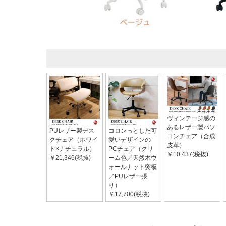
ヴィンテージ感の
あるレザー製パソ
PUレザー製デス
コロンっとした可
コンチェア（合成
クチェア（ホワイ
愛いデザインの
皮革）
ト×ナチュラル）
PCチェア（クリ
￥10,437(税抜)
￥21,346(税抜)
ーム色／天然木ウ
ォールナット突板
／PUレザー張
り）
￥17,700(税抜)