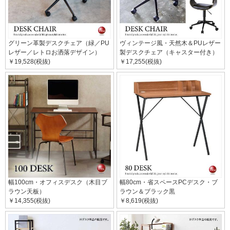
グリーン革製デスクチェア（緑／PU
ヴィンテージ風・天然木＆PUレザー
レザー／レトロお洒落デザイン）
製デスクチェア（キャスター付き）
￥19,528(税抜)
￥17,255(税抜)
幅100cm・オフィスデスク（木目ブ
幅80cm・省スペースPCデスク・ブ
ラウン天板）
ラウン＆ブラック黒
￥14,355(税抜)
￥8,619(税抜)