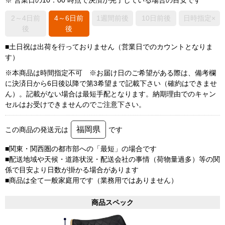
※ 営業日の10：00 時点で決済が完了している場合の目安です
2～4日前
4～6日前
1週間前後
10日前後
日時指定×
後
後
■土日祝は出荷を行っておりません（営業日でのカウントとなりま
す）
※本商品は時間指定不可 ※お届け日のご希望がある際は、備考欄
に決済日から6日後以降で第3希望まで記載下さい（確約はできませ
ん）。記載がない場合は最短手配となります。納期理由でのキャン
セルはお受けできませんのでご注意下さい。
福岡県
この商品の発送元は
です
■関東・関西圏の都市部への「最短」の場合です
■配送地域や天候・道路状況・配送会社の事情（荷物量過多）等の関
係で目安より日数が掛かる場合があります
■商品は全て一般家庭用です（業務用ではありません）
商品スペック