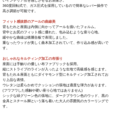
いインテリア性を感じさせるお洒落さ。
360度回転式で、ガス圧式を採用しているので簡単なレバー操作で
高さ調節が可能です。
フィット感抜群のアールの曲線美
背もたれと座面は内側に向かってアールを描いたフォルム。
背中とお尻のフィット感に優れた、包み込むような座り心地。
緩やかな曲線は積層合板で表現しました。
重なったウッドが美しく曲木加工されていて、作り込み感が高いで
す。
おしゃれなキルティング加工の布張り
座面には手触りの優しい布ファブリックを採用。
縦にストライプのラインが入ったような生地で高級感を感じます。
背もたれ＆座面ともにダイヤモンド型にキルティング加工されてお
り上品な表情。
ウレタンは柔らかめでクッションの張地は適度な弾力があります。
(フワフワした感触や硬い座り心地ではありません)
シックな緑グリーン色の張地に、ダークブラウン色のウッド、黒の
金具とスチール脚という落ち着いた大人の雰囲気のカラーリングで
す。