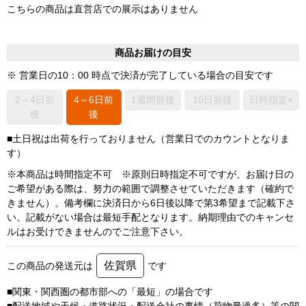
こちらの商品は直営店での展示はありません
商品お届けの目安
※ 営業日の10：00 時点で決済が完了している場合の目安です
2～4日前
4～6日前
1週間前後
10日前後
日時指定×
後
後
■土日祝は出荷を行っておりません（営業日でのカウントとなりま
す）
※本商品は時間指定不可 ※原則日時指定不可ですが、お届け日の
ご希望がある際は、努力の範囲で調整させていただきます（確約で
きません）。備考欄に決済日から6日後以降で第3希望まで記載下さ
い。記載がない場合は最短手配となります。納期理由でのキャンセ
ルはお受けできませんのでご注意下さい。
佐賀県
この商品の発送元は
です
■関東・関西圏の都市部への「最短」の場合です
■配送地域や天候・道路状況・配送会社の事情（荷物量過多）等の関