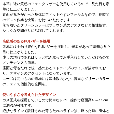
本革に近い質感のフェイクレザーを使用しているので、見た目も豪
華に仕上がりました。
背面が丸みがかった身体にフィットやすいフォルムなので、長時間
のデスク作業も快適にお使いいただけます。
落ち着いたグリーンカラーはブラウン系のデスクなどと相性抜群。
シックな空間作りに活躍してくれます。
高級感のあるPUレザーを採用
張地には手触り豊かなPUレザーを採用し、光沢があって豪華な見た
目に仕上がりました。
少しの汚れであればサッと拭き取ってお手入れしていただけるので
メンテナンスも簡単。
座面と背もたれは統一感のあるストライプのラインが描かれてお
り、デザインのアクセントになっています。
ニーズは高いものの市場には流通数の少ない貴重なグリーンカラー
のチェアで個性的な空間を。
使いやすさを考えられたデザイン
ガス圧式を採用しているので簡単なレバー操作で座面高45～55cm
に調節が可能です。
絶妙なラインで設計された背もたれのラインは、座った時に身体と