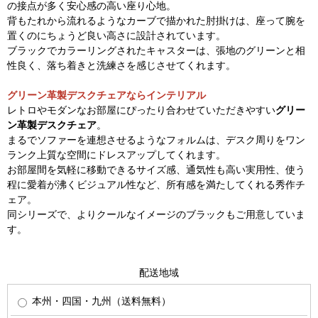
の接点が多く安心感の高い座り心地。
背もたれから流れるようなカーブで描かれた肘掛けは、座って腕を
置くのにちょうど良い高さに設計されています。
ブラックでカラーリングされたキャスターは、張地のグリーンと相
性良く、落ち着きと洗練さを感じさせてくれます。
グリーン革製デスクチェアならインテリアル
レトロやモダンなお部屋にぴったり合わせていただきやすい
グリー
ン革製デスクチェア
。
まるでソファーを連想させるようなフォルムは、デスク周りをワン
ランク上質な空間にドレスアップしてくれます。
お部屋間を気軽に移動できるサイズ感、通気性も高い実用性、使う
程に愛着が沸くビジュアル性など、所有感を満たしてくれる秀作チ
ェア。
同シリーズで、よりクールなイメージのブラックもご用意していま
す。
配送地域
本州・四国・九州（送料無料）