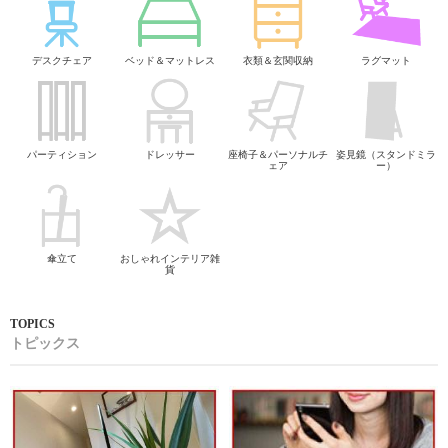
デスクチェア
ベッド＆マットレス
衣類＆玄関収納
ラグマット
パーティション
ドレッサー
座椅子＆パーソナルチ
姿見鏡（スタンドミラ
ェア
ー）
傘立て
おしゃれインテリア雑
貨
トピックス